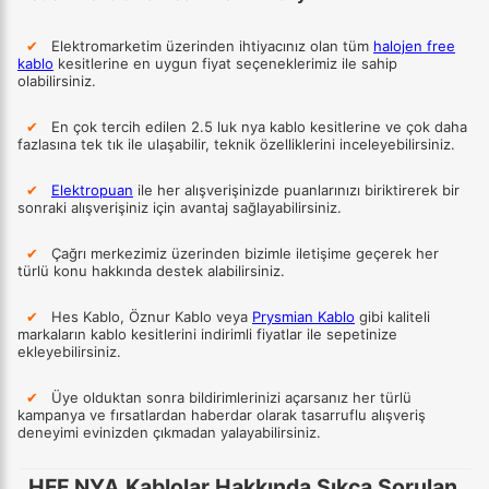
✔
Elektromarketim üzerinden ihtiyacınız olan tüm
halojen free
kablo
kesitlerine en uygun fiyat seçeneklerimiz ile sahip
olabilirsiniz.
✔
En çok tercih edilen 2.5 luk nya kablo kesitlerine ve çok daha
fazlasına tek tık ile ulaşabilir, teknik özelliklerini inceleyebilirsiniz.
✔
Elektropuan
ile her alışverişinizde puanlarınızı biriktirerek bir
sonraki alışverişiniz için avantaj sağlayabilirsiniz.
✔
Çağrı merkezimiz üzerinden bizimle iletişime geçerek her
türlü konu hakkında destek alabilirsiniz.
✔
Hes Kablo, Öznur Kablo veya
Prysmian Kablo
gibi kaliteli
markaların kablo kesitlerini indirimli fiyatlar ile sepetinize
ekleyebilirsiniz.
✔
Üye olduktan sonra bildirimlerinizi açarsanız her türlü
kampanya ve fırsatlardan haberdar olarak tasarruflu alışveriş
deneyimi evinizden çıkmadan yalayabilirsiniz.
HFF NYA Kablolar Hakkında Sıkça Sorulan