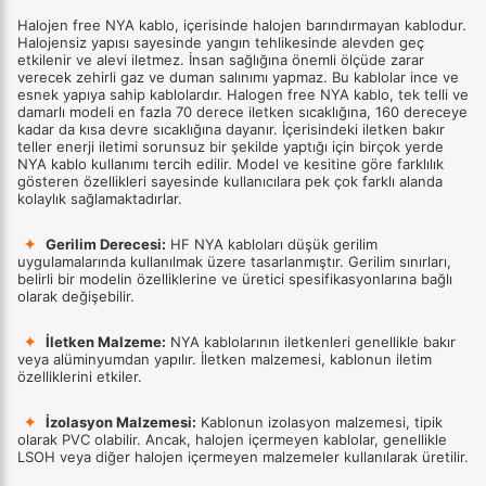
Halojen free NYA kablo, içerisinde halojen barındırmayan kablodur.
Halojensiz yapısı sayesinde yangın tehlikesinde alevden geç
etkilenir ve alevi iletmez. İnsan sağlığına önemli ölçüde zarar
verecek zehirli gaz ve duman salınımı yapmaz. Bu kablolar ince ve
esnek yapıya sahip kablolardır. Halogen free NYA kablo, tek telli ve
damarlı modeli en fazla 70 derece iletken sıcaklığına, 160 dereceye
kadar da kısa devre sıcaklığına dayanır. İçerisindeki iletken bakır
teller enerji iletimi sorunsuz bir şekilde yaptığı için birçok yerde
NYA kablo kullanımı tercih edilir. Model ve kesitine göre farklılık
gösteren özellikleri sayesinde kullanıcılara pek çok farklı alanda
kolaylık sağlamaktadırlar.
✦
Gerilim Derecesi:
HF NYA kabloları düşük gerilim
uygulamalarında kullanılmak üzere tasarlanmıştır. Gerilim sınırları,
belirli bir modelin özelliklerine ve üretici spesifikasyonlarına bağlı
olarak değişebilir.
✦
İletken Malzeme:
NYA kablolarının iletkenleri genellikle bakır
veya alüminyumdan yapılır. İletken malzemesi, kablonun iletim
özelliklerini etkiler.
✦
İzolasyon Malzemesi:
Kablonun izolasyon malzemesi, tipik
olarak PVC olabilir. Ancak, halojen içermeyen kablolar, genellikle
LSOH veya diğer halojen içermeyen malzemeler kullanılarak üretilir.