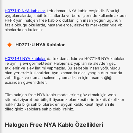
H07Z1-R NYA kablolar
, tek damarlı NYA kablo çeşididir. Bina içi
uygulamalarda, sabit tesisatlarda ve boru içlerinde kullanılmaktadır.
HFFR yani halojen free kablo oldukları için insan yoğunluğunun
fazla olduğu okullarda, hastanelerde, alışveriş merkezlerinde vb.
alanlarda da kullanılır.
◆
H07Z1-U NYA Kablolar
H07Z1-U NYA kablolar
da tek damarlıdır ve H07Z1-R NYA kablolar
ile aynı işlevi görmektedir. Halojensiz yapıları ile alevden geç
etkilenir ve alev iletimi yapmazlar. Bu sebeple insan yoğunluğu
olan yerlerde kullanılırlar. Aynı zamanda olası yangın durumunda
zehirli gaz ve duman salınımı yapmadıkları için insan sağlığı
açısından güvenlidirler.
Tüm halojen free NYA kablo modellerine göz atmak için web
sitemizi ziyaret edebilir, ihtiyacınız olan kesitlerin teknik özellikler
hakkında bilgi sahibi olarak en uygun kablo kesiti fiyatları ile
dilediğiniz kablolara sahip olabilirsiniz.
Halogen Free NYA Kablo Özellikleri