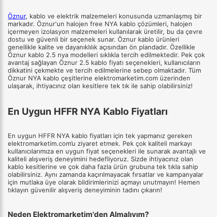
Öznur
, kablo ve elektrik malzemeleri konusunda uzmanlaşmış bir
markadır. Öznur'un halojen free NYA kablo çözümleri, halojen
içermeyen izolasyon malzemeleri kullanılarak üretilir, bu da çevre
dostu ve güvenli bir seçenek sunar. Öznur kablo ürünleri
genellikle kalite ve dayanıklılık açısından ön plandadır. Özellikle
Öznur kablo 2.5 nya modelleri sıklıkla tercih edilmektedir. Pek çok
avantaj sağlayan Öznur 2.5 kablo fiyatı seçenekleri, kullanıcıların
dikkatini çekmekte ve tercih edilmelerine sebep olmaktadır. Tüm
Öznur NYA kablo çeşitlerine elektromarketim.com üzerinden
ulaşarak, ihtiyacınız olan kesitlere tek tık ile sahip olabilirsiniz!
En Uygun HFFR NYA Kablo Fiyatları
En uygun HFFR NYA kablo fiyatları için tek yapmanız gereken
elektromarketim.com’u ziyaret etmek. Pek çok kaliteli markayı
kullanıcılarımıza en uygun fiyat seçenekleri ile sunarak avantajlı ve
kaliteli alışveriş deneyimini hedefliyoruz. Sizde ihtiyacınız olan
kablo kesitlerine ve çok daha fazla ürün grubuna tek tıkla sahip
olabilirsiniz. Aynı zamanda kaçırılmayacak fırsatlar ve kampanyalar
için mutlaka üye olarak bildirimlerinizi açmayı unutmayın! Hemen
tıklayın güvenilir alışveriş deneyiminin tadını çıkarın!
Neden Elektromarketim'den Almalıyım?