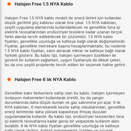
●
Halojen Free 1.5 NYA Kablo
Halojen Free 1.5 NYA kablo modeli de enerji iletimi için kullanılan
düşük gerilimli güç kablosu olarak öne çıkar. 1.5 NYA kabloları,
çeşitli uygulama alanlarında kullanılabilecek ve genellikle bina içi
elektrik tesisatlarından endüstriyel tesislere kadar uzanan birçok
farklı alanda tercih edilebilecek bir çözümdür. 1.5 NYA kablo
fiyatları, genellikle uzunluğa ve kaliteye bağlı olarak değişmektedir.
Fiyatlar, genellikle metrekare başına hesaplanmaktadır, bu nedenle
1 5 NYA kablo fiyatları, satın alınacak miktar ve kaliteye bağlı olarak
farklılık gösterir. Bu kablo tipi, halojen içermeyen özellikleri ile
güvenli bir kullanım sağlarken, uygun fiyatlarıyla da dikkat çeker,
bu da onu çeşitli projelerde tercih edilen bir seçenek haline getirir.
●
Halojen Free 6 lık NYA Kablo
Genellikle bakır iletkenlere sahip olan bu kablo, halojen içermeyen
izolasyon malzemeleri kullanılarak üretilir, bu da yangın
durumlarında daha düşük duman ve gaz salınımına yol açar. 6 lık
NYA kabloları, 6 metrekarelik kesite sahip olduklarından, genellikle
enerji iletiminde daha yüksek kapasiteye ihtiyaç duyulan
uygulamalarda kullanılır. Bu kablo tipi, endüstriyel tesislerden bina
içi elektrik tesisatlarına kadar geniş bir yelpazede kullanım alanı
bulabilir. 6 lık NYA kablo fiyatları genellikle uzunluğa ve kaliteye
bağlı olarak değişir. Kaliteli malzemelerle üretilen ve güvenli