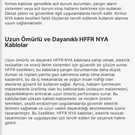
Kırmızı kablolar genellikle acil durum durumları, yangın alarm
sistemleri veya acil durum stop hatlarını belirtmek için kullanılır.
Dikkat çekici ve güvenlikle ilgili uygulamalarda tercih edilir. Kırmızı
NYA kablo kesitleri farklı ölçülerde tercih edilerek kullanım alanına
uyum sağlamaktadır.
Uzun Ömürlü ve Dayanıklı HFFR NYA
Kablolar
Uzun ömürlü ve dayanıklı HFFR NYA kablolara sahip olmak, elektrik
tesisatları ve enerji iletim sistemleri için güvenilir bir çözüm sunar.
HFFR özellikleri, bu kablolara yangın durumlarında daha düşük
duman ve toplam yanma gazı salınımına sahip olma avantajı
kazandırır, bu da iç mekanlarda ve yoğun insan trafiği olan
alanlarda güvenli bir kullanım sağlar. Ayrıca, halojen içermeyen
malzemelerle üretilmiş olan bu kablolardaki izolasyon malzemeleri,
dayanıklılıklarını arttırarak uzun ömürlü performans sunar. Bu
kablolardaki yüksek kaliteli malzemeler ve modern üretim
teknikleri, çeşitli endüstriyel uygulamalarda güvenilir elektrik
iletimini sağlamak ve uzun vadeli dayanıklılığı desteklemek üzere
tasarlanmıştır. Bu özellikler, HFFR NYA kabloları, elektrik tesisatı
tasarımcıları ve uygulayıcıları için tercih edilen bir seçenek haline
getirir.