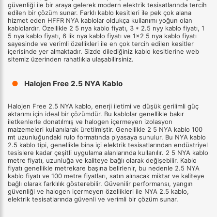
güvenliği ile bir araya gelerek modern elektrik tesisatlarında tercih
edilen bir çözüm sunar. Farklı kablo kesitleri ile pek çok alana
hizmet eden HFFR NYA kablolar oldukça kullanımı yoğun olan
kablolardır. Özellikle 2 5 nya kablo fiyatı, 3 * 2.5 nyy kablo fiyatı, 1
5 nya kablo fiyatı, 6 lik nya kablo fiyatı ve 1x2 5 nya kablo fiyatı
sayesinde ve verimli özellikleri ile en çok tercih edilen kesitler
içerisinde yer almaktadır. Sizde dilediğiniz kablo kesitlerine web
sitemiz üzerinden rahatlıkla ulaşabilirsiniz.
●
Halojen Free 2.5 NYA Kablo
Halojen Free 2.5 NYA kablo, enerji iletimi ve düşük gerilimli güç
aktarımı için ideal bir çözümdür. Bu kablolar genellikle bakır
iletkenlerle donatılmış ve halogen içermeyen izolasyon
malzemeleri kullanılarak üretilmiştir. Genellikle 2 5 NYA kablo 100
mt uzunluğundaki rulo formatında piyasaya sunulur. Bu NYA kablo
2.5 kablo tipi, genellikle bina içi elektrik tesisatlarından endüstriyel
tesislere kadar çeşitli uygulama alanlarında kullanılır. 2 5 NYA kablo
metre fiyatı, uzunluğa ve kaliteye bağlı olarak değişebilir. Kablo
fiyatı genellikle metrekare başına belirlenir, bu nedenle 2.5 NYA
kablo fiyatı ve 100 metre fiyatları, satın alınacak miktar ve kaliteye
bağlı olarak farklılık gösterebilir. Güvenilir performansı, yangın
güvenliği ve halogen içermeyen özellikleri ile NYA 2.5 kablo,
elektrik tesisatlarında güvenli ve verimli bir çözüm sunar.