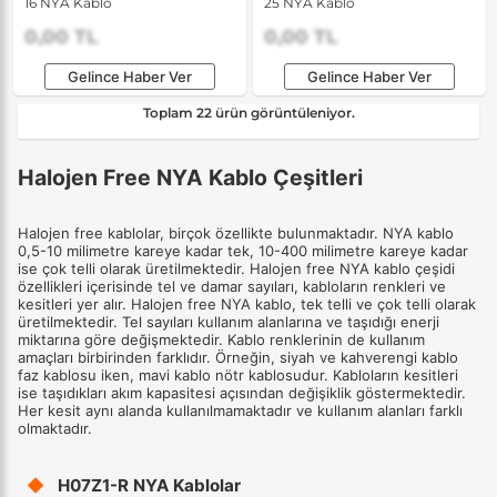
16 NYA Kablo
25 NYA Kablo
0,00 TL
0,00 TL
Gelince Haber Ver
Gelince Haber Ver
Toplam 22 ürün görüntüleniyor.
Halojen Free NYA Kablo Çeşitleri
Halojen free kablolar, birçok özellikte bulunmaktadır. NYA kablo
0,5-10 milimetre kareye kadar tek, 10-400 milimetre kareye kadar
ise çok telli olarak üretilmektedir. Halojen free NYA kablo çeşidi
özellikleri içerisinde tel ve damar sayıları, kabloların renkleri ve
kesitleri yer alır. Halojen free NYA kablo, tek telli ve çok telli olarak
üretilmektedir. Tel sayıları kullanım alanlarına ve taşıdığı enerji
miktarına göre değişmektedir. Kablo renklerinin de kullanım
amaçları birbirinden farklıdır. Örneğin, siyah ve kahverengi kablo
faz kablosu iken, mavi kablo nötr kablosudur. Kabloların kesitleri
ise taşıdıkları akım kapasitesi açısından değişiklik göstermektedir.
Her kesit aynı alanda kullanılmamaktadır ve kullanım alanları farklı
olmaktadır.
◆
H07Z1-R NYA Kablolar