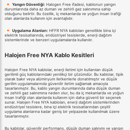
✦
Yangın Güvenliği:
Halogen Free ifadesi, kablonun yangın
durumlarında daha az duman ve zehirli gaz salınımına sahip
olduğunu belirtir. Bu özellik, iç mekanlarda ve yoğun insan trafiği
olan alanlarda kullanım için avantajlıdır.
✦
Uygulama Alanları:
HFFR NYA kabloları genellikle bina içi
elektrik tesisatlarında, endüstriyel tesislerde, enerji dağıtım
sistemlerinde ve benzeri uygulamalarda kullanılır.
Halojen Free NYA Kablo Kesitleri
Halojen Free NYA kablolar, enerji iletimi için kullanılan düşük
gerilimli güç kablolarındaki yenilikçi bir çözümdür. Bu kablolar, tipik
olarak bakır veya alüminyum iletkenlerle donatılmıştır ve düşük
gerilim uygulamalarında güvenilir iletim sağlamak amacıyla
tasarlanmıştır. Bu, kablo yangın durumlarında daha düşük duman
ve zehirli gaz salınımına neden olur, bu da iç mekanlarda ve yoğun
insan trafiği olan alanlarda kullanım için daha güvenli bir seçenek
sunar. Halojen Free NYA kabloları, enerji dağıtım sistemlerinden
endüstriyel tesislere, bina içi elektrik tesisatlarından çeşitli
uygulama alanlarına kadar geniş bir yelpazede kullanılmak üzere
tasarlanmıştır.
Bu kablolar, güvenilir performans, düşük duman salınımı ve yangın