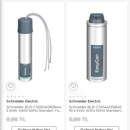
Schneider Electric
Schneider Electric
Schneider BLR-CS050A060B44
Schneider BLR-CS104A125B40
5 kVAr 440V 50Hz Standart Yük
10.4 kVAr 400V 50Hz Standart
Kondansatörü
Yük Kondansatörü
0,00 TL
0,00 TL
Gelince Haber Ver
Gelince Haber Ver