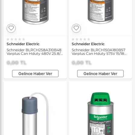
Schneider Electric
Schneider Electric
Schneider BLRCH258A310B48
Schneider BLRCH150A180B57
Varplus Can Hduty 480V 25.8/31
Varplus Can Hduty 575V 15/18
kVAR 50/60Hz Kondansatör
kVAR 50/60Hz Kondansatör
0,00 TL
0,00 TL
Gelince Haber Ver
Gelince Haber Ver