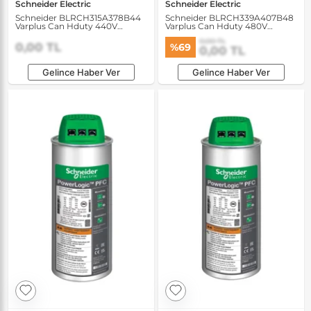
Schneider Electric
Schneider Electric
Schneider BLRCH315A378B44
Schneider BLRCH339A407B48
Varplus Can Hduty 440V
Varplus Can Hduty 480V
31.5/37.8 kVAR 50/60Hz
33.9/40.7 kVAR 50/60Hz
0,00 TL
Kondansatör
Kondansatör
0,00 TL
%69
0,00 TL
Gelince Haber Ver
Gelince Haber Ver