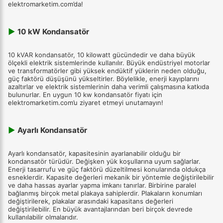
elektromarketim.com’da!
▶
10 kW Kondansatör
10 kVAR kondansatör, 10 kilowatt gücündedir ve daha büyük
ölçekli elektrik sistemlerinde kullanılır. Büyük endüstriyel motorlar
ve transformatörler gibi yüksek endüktif yüklerin neden olduğu,
güç faktörü düşüşünü yükseltirler. Böylelikle, enerji kayıplarını
azaltırlar ve elektrik sistemlerinin daha verimli çalışmasına katkıda
bulunurlar. En uygun 10 kw kondansatör fiyatı için
elektromarketim.com’u ziyaret etmeyi unutamayın!
▶
Ayarlı Kondansatör
Ayarlı kondansatör, kapasitesinin ayarlanabilir olduğu bir
kondansatör türüdür. Değişken yük koşullarına uyum sağlarlar.
Enerji tasarrufu ve güç faktörü düzeltilmesi konularında oldukça
esneklerdir. Kapasite değerleri mekanik bir yöntemle değiştirilebilir
ve daha hassas ayarlar yapma imkanı tanırlar. Birbirine paralel
bağlanmış birçok metal plakaya sahiplerdir. Plakaların konumları
değiştirilerek, plakalar arasındaki kapasitans değerleri
değiştirilebilir. En büyük avantajlarından beri birçok devrede
kullanılabilir olmalarıdır.