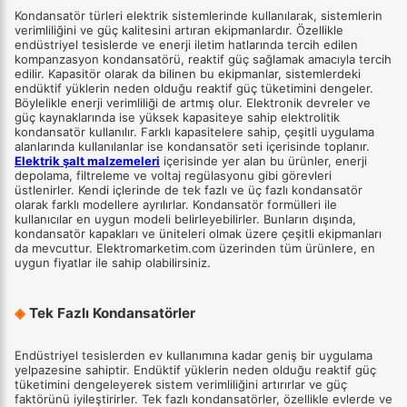
Kondansatör türleri elektrik sistemlerinde kullanılarak, sistemlerin
verimliliğini ve güç kalitesini artıran ekipmanlardır. Özellikle
endüstriyel tesislerde ve enerji iletim hatlarında tercih edilen
kompanzasyon kondansatörü, reaktif güç sağlamak amacıyla tercih
edilir. Kapasitör olarak da bilinen bu ekipmanlar, sistemlerdeki
endüktif yüklerin neden olduğu reaktif güç tüketimini dengeler.
Böylelikle enerji verimliliği de artmış olur. Elektronik devreler ve
güç kaynaklarında ise yüksek kapasiteye sahip elektrolitik
kondansatör kullanılır. Farklı kapasitelere sahip, çeşitli uygulama
alanlarında kullanılanlar ise kondansatör seti içerisinde toplanır.
Elektrik şalt malzemeleri
içerisinde yer alan bu ürünler, enerji
depolama, filtreleme ve voltaj regülasyonu gibi görevleri
üstlenirler. Kendi içlerinde de tek fazlı ve üç fazlı kondansatör
olarak farklı modellere ayrılırlar. Kondansatör formülleri ile
kullanıcılar en uygun modeli belirleyebilirler. Bunların dışında,
kondansatör kapakları ve üniteleri olmak üzere çeşitli ekipmanları
da mevcuttur. Elektromarketim.com üzerinden tüm ürünlere, en
uygun fiyatlar ile sahip olabilirsiniz.
◈
Tek Fazlı Kondansatörler
Endüstriyel tesislerden ev kullanımına kadar geniş bir uygulama
yelpazesine sahiptir. Endüktif yüklerin neden olduğu reaktif güç
tüketimini dengeleyerek sistem verimliliğini artırırlar ve güç
faktörünü iyileştirirler. Tek fazlı kondansatörler, özellikle evlerde ve