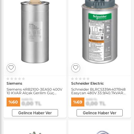
Siemens
Schneider Electric
Siemens 4RB2100-3EA50 400V
Schneider BLRCS339A407B48
10 KVAR Alçak Gerilim Güç
Easycan 480V 33.9/40.7kVAR
Kondansatörü
50/60Hz Kondansatör
0,00 TL
0,00 TL
%60
%69
0,00 TL
0,00 TL
Gelince Haber Ver
Gelince Haber Ver