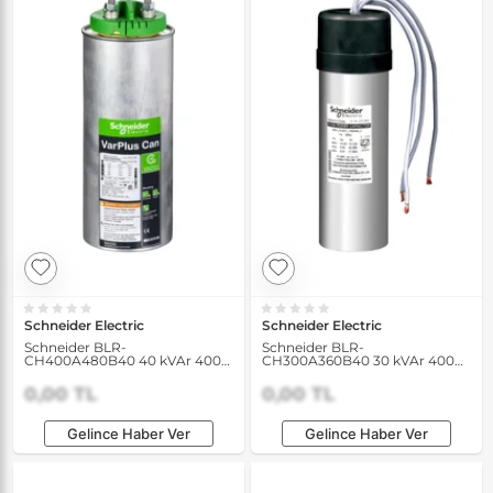
Schneider Electric
Schneider Electric
Schneider BLR-
Schneider BLR-
CH400A480B40 40 kVAr 400V
CH300A360B40 30 kVAr 400V
50Hz Ağır Yük Kondansatörü
50Hz Ağır Yük Kondansatörü
0,00 TL
0,00 TL
Gelince Haber Ver
Gelince Haber Ver