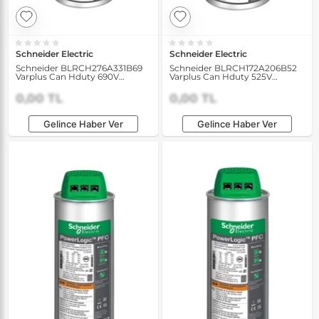
Schneider Electric
Schneider Electric
Schneider BLRCH276A331B69
Schneider BLRCH172A206B52
Varplus Can Hduty 690V
Varplus Can Hduty 525V
27.6/33.1 kVAR 50/60Hz
17.2/20.6 kVAR 50/60Hz
Kondansatör
Kondansatör
0,00 TL
0,00 TL
Gelince Haber Ver
Gelince Haber Ver