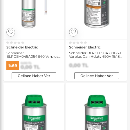
Schneider Electric
Schneider Electric
Schneider
Schneider BLRCH150A180B69
BLRCSM045A054B40 Varplus
Varplus Can Hduty 690V 15/18
Can Hduty 400V 4.5/5.4 kVAR 1
kVAR 50/60Hz Kondansatör
0,00 TL
Faz 50/60Hz Kondansatör
0,00 TL
%69
0,00 TL
Gelince Haber Ver
Gelince Haber Ver