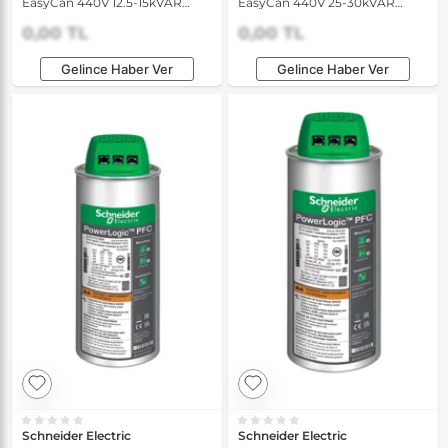
EasyCan 440V 12.5-15kVAR
EasyCan 440V 25-30kVAR
50/60Hz Standart Yük
50/60Hz Standart Yük
Kondansatörü
Kondansatörü
0,00 TL
0,00 TL
Gelince Haber Ver
Gelince Haber Ver
Schneider Electric
Schneider Electric