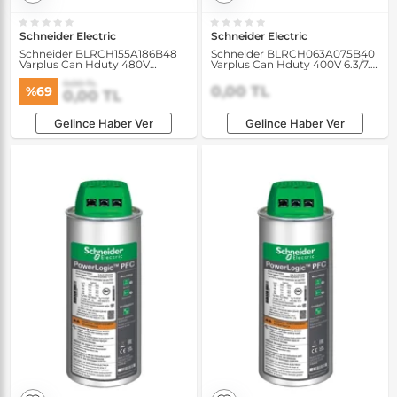
Schneider Electric
Schneider Electric
Schneider BLRCH155A186B48
Schneider BLRCH063A075B40
Varplus Can Hduty 480V
Varplus Can Hduty 400V 6.3/7.5
15.5/18.6 kVAR 50/60Hz
kVAR 50/60Hz Kondansatör
0,00 TL
Kondansatör
0,00 TL
%69
0,00 TL
Gelince Haber Ver
Gelince Haber Ver