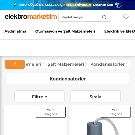
Keşfetmeye
Başla...
Aydınlatma
Otomasyon ve Şalt Malzemeleri
Elektrik ve Elek
e Şalt Malzemeleri
Şalt Malzemeleri
Kondansatörler
Kondansatörler
Filtrele
Sırala
Yarın
Yarın
Kargoda
Kargoda