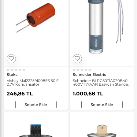
Stoks
Schneider Electric
Vishay Mal222591008E3 50 F
Schneider BLRCS017A020B40
2.7V Kondansatör
400V 1.7kVAR Easycan Standart
Yük Kondansatörü
246,86 TL
1.000,68 TL
Sepete Ekle
Sepete Ekle