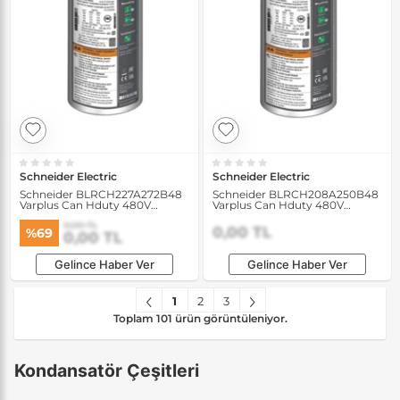
Schneider Electric
Schneider Electric
Schneider BLRCH227A272B48
Schneider BLRCH208A250B48
Varplus Can Hduty 480V
Varplus Can Hduty 480V
22.7/27.2 kVAR 50/60Hz
20.8/25 kVAR 50/60Hz
0,00 TL
Kondansatör
Kondansatör
0,00 TL
%69
0,00 TL
Gelince Haber Ver
Gelince Haber Ver
1
2
3
Toplam 101 ürün görüntüleniyor.
Kondansatör Çeşitleri