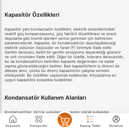
Kapasitör Özellikleri
Kapasitör yani kondansatör özellikleri, elektrik sistemlerindeki
reaktif güç kompanzasyonu, güç faktörü düzeltilmesi ve enerji
depolama gibi önemli işlevleri yerine getirmek için belirlenen
parametrelerdir. Kapasite, bir kondansatörün depolayabileceği
elektrik yükünün ölçüsüdür ve farad (F) birimiyle ifade edilir.
Gerilim derecesi, belirli bir gerilim seviyesine dayanıklılığı gösterir
ve volt cinsinden ifade edilir. Diğer bir özellik, tolerans derecesidir,
bu da kondansatörün belirtilen kapasite değerinden ne kadar
sapma gösterebileceğini belirler. Bazı kapasitörlerin iç direnci de
dikkate alınır, çünkü bu direnç kapasitörün çalışma verimini
etkileyebilir. Bu özellikler sayesinde kullanıcılar, ihtiyaçlarına en
uygun kapasitörü kolaylıkla bulabilirler.
Kondansatör Kullanım Alanları
Kondansatörler, birçok uygulamada yaygın olarak kullanılan
ekipmanlardır. Start kondansatörleri, özellikle motorlu cihazlarda
0
kullanılır ve başlangıç esnasında ekstra güç sağlar. SMD
kondansatörler, yüzey montaj teknolojisi ile entegre devre
Anasayfa
Kategoriler
Sipariş Takibi
Hesabım