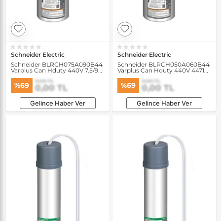
Schneider Electric
Schneider Electric
Schneider BLRCH075A090B44
Schneider BLRCH050A060B44
Varplus Can Hduty 440V 7.5/9
Varplus Can Hduty 440V 44717
kVAR 50/60Hz Kondansatör
kVAR 50/60Hz Kondansatör
0,00 TL
0,00 TL
%69
%69
0,00 TL
0,00 TL
Gelince Haber Ver
Gelince Haber Ver