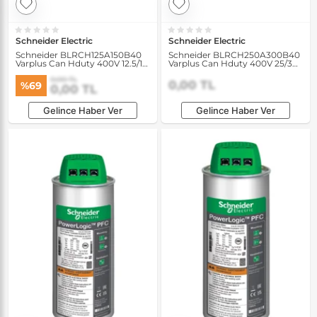
Schneider Electric
Schneider Electric
Schneider BLRCH125A150B40
Schneider BLRCH250A300B40
Varplus Can Hduty 400V 12.5/15
Varplus Can Hduty 400V 25/30
kVAR 50/60Hz Kondansatör
kVAR 50/60Hz Kondansatör
0,00 TL
0,00 TL
%69
0,00 TL
Gelince Haber Ver
Gelince Haber Ver