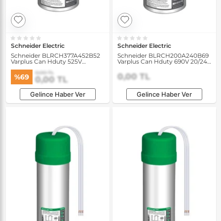
Schneider Electric
Schneider Electric
Schneider BLRCH377A452B52
Schneider BLRCH200A240B69
Varplus Can Hduty 525V
Varplus Can Hduty 690V 20/24
37.7/45.2 kVAR 50/60Hz
kVAR 50/60Hz Kondansatör
0,00 TL
Kondansatör
0,00 TL
%69
0,00 TL
Gelince Haber Ver
Gelince Haber Ver