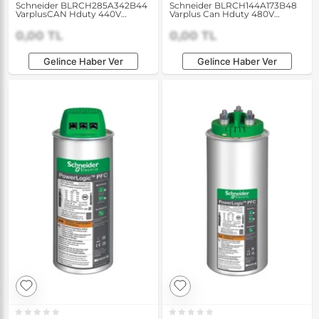
Schneider BLRCH285A342B44
Schneider BLRCH144A173B48
VarplusCAN Hduty 440V
Varplus Can Hduty 480V
28,5/34,2kVAR Ağır Yük
14.4/17.3 kVAR 50/60Hz
Kondansatörü
Kondansatör
0,00 TL
0,00 TL
Gelince Haber Ver
Gelince Haber Ver