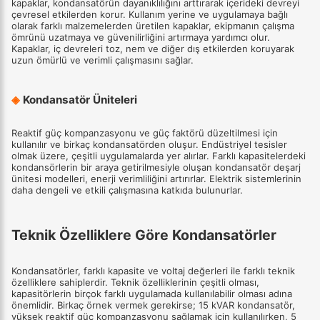
kapaklar, kondansatörün dayanıklılığını arttırarak içerideki devreyi
çevresel etkilerden korur. Kullanım yerine ve uygulamaya bağlı
olarak farklı malzemelerden üretilen kapaklar, ekipmanın çalışma
ömrünü uzatmaya ve güvenilirliğini artırmaya yardımcı olur.
Kapaklar, iç devreleri toz, nem ve diğer dış etkilerden koruyarak
uzun ömürlü ve verimli çalışmasını sağlar.
◈
Kondansatör Üniteleri
Reaktif güç kompanzasyonu ve güç faktörü düzeltilmesi için
kullanılır ve birkaç kondansatörden oluşur. Endüstriyel tesisler
olmak üzere, çeşitli uygulamalarda yer alırlar. Farklı kapasitelerdeki
kondansörlerin bir araya getirilmesiyle oluşan kondansatör deşarj
ünitesi modelleri, enerji verimliliğini artırırlar. Elektrik sistemlerinin
daha dengeli ve etkili çalışmasına katkıda bulunurlar.
Teknik Özelliklere Göre Kondansatörler
Kondansatörler, farklı kapasite ve voltaj değerleri ile farklı teknik
özelliklere sahiplerdir. Teknik özelliklerinin çeşitli olması,
kapasitörlerin birçok farklı uygulamada kullanılabilir olması adına
önemlidir. Birkaç örnek vermek gerekirse; 15 kVAR kondansatör,
yüksek reaktif güç kompanzasyonu sağlamak için kullanılırken, 5