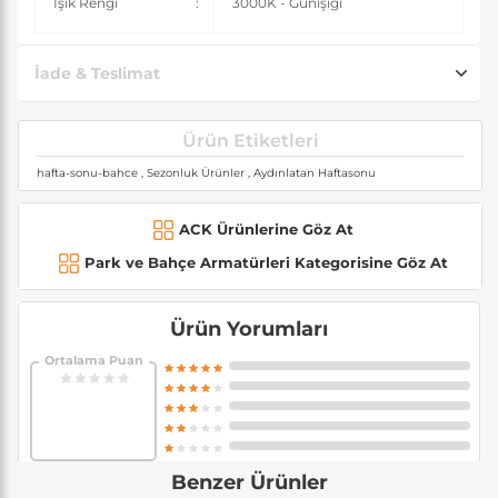
Işık Rengi
:
3000K - Günışığı
İade & Teslimat
Ürün Etiketleri
hafta-sonu-bahce
,
Sezonluk Ürünler
,
Aydınlatan Haftasonu
ACK Ürünlerine Göz At
Park ve Bahçe Armatürleri Kategorisine Göz At
Ürün Yorumları
Ortalama Puan
Benzer Ürünler