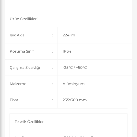
Ürün Özellikleri
Işık Akısı
:
224 lm
Koruma Sınıfı
:
IP54
Çalışma Sıcaklığı
:
-25°C / +50°C
Malzeme
:
Alüminyum
Ebat
:
235x300 mm
Teknik Özellikler