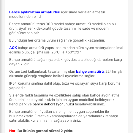
Bahçe aydınlatma armatürleri
içerisinde yer alan armatür
modellerinden biridir.
Bahçe armatürü teras 300 model bahçe armatürü modeli olan bu
ürün, siyah renk dekoratif gövde tasarımı ile sade ve modern
görünüme sahiptir.
Bulunduğu her ortama uyum sağlar ve görsellik kazandırır.
ACK
bahçe armatürü yapısı bakımından alüminyum materyalden imal
edilmiş olup, çalışma ısısı 25°C ila +50°C’dir.
Bahçe armatürü sağlam yapıdaki gövdesi alabileceği darbelere karşı
dayanıklıdır.
Osram Led kullanılarak tasarlanmış olan
bahçe armatürü
, 224lm ışık
akısında günışığı renginde kaliteli aydınlatma sağlar.
IP54 koruma sınıfına dahil olup, toza ve sıçrayan suya karşı korumalı
yapıdadır.
Sizler de farklı tasarıma ve özelliklere sahip olan bahçe aydınlatma
ürünlerini inceleyebilir, sizin için en uygun modelleri belirleyerek
kendi park ve
bahçe dekorasyonunuzu
tasarlayabilirsiniz.
Bahçe armatürleri fiyatları sizler için en uygun seçenekler ile
bulunmaktadır. Fırsat ve kampanyalardan da yararlanarak rahatça
satın alabilir, kullanımlarını sağlayabilirsiniz.
Not:
Bu ürünün garanti süresi 2 yıldır.