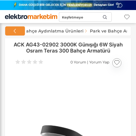
Keşfetmeye
Başla...
ınlatma
Bahçe Aydınlatma Ürünleri
Park ve Bahçe Armat
ACK AG43-02902 3000K Günışığı 6W Siyah
Osram Teras 300 Bahçe Armatürü
0 Yorum
|
Yorum Yap