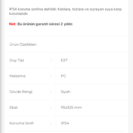
IP54 koruma sınıfına dahildir. Katılara, tozlara ve sıçrayan suya karşı
korumalıdır.
Not:
Bu ürünün garanti süresi 2 yıldır.
Ürün Özellikleri
Duy Tipi
:
E27
Malzeme
:
PC
Gövde Rengi
:
Siyah
Ebat
:
115x325 mm
Koruma Sınıfı
:
IP54