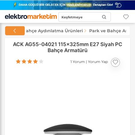
Keşfetmeye
Başla...
ınlatma
Bahçe Aydınlatma Ürünleri
Park ve Bahçe Armat
ACK AG55-04021 115x325mm E27 Siyah PC
Bahçe Armatürü
1 Yorum
|
Yorum Yap