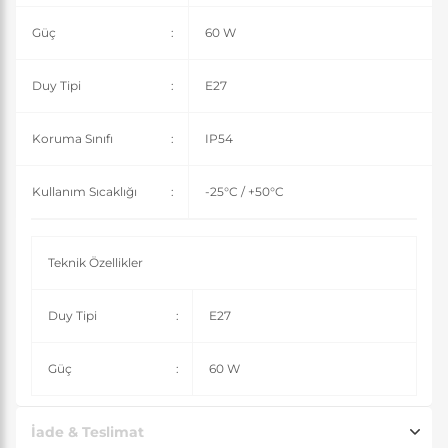
Güç
:
60 W
Duy Tipi
:
E27
Koruma Sınıfı
:
IP54
Kullanım Sıcaklığı
:
-25°C / +50°C
Teknik Özellikler
Duy Tipi
:
E27
Güç
:
60 W
İade & Teslimat