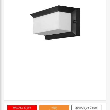
HAVALE & EFT
%60
25000₺ ve ÜZERİ