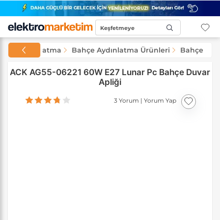
Keşfetmeye
Başla...
Aydınlatma
Bahçe Aydınlatma Ürünleri
Bahçe Apli
ACK AG55-06221 60W E27 Lunar Pc Bahçe Duvar
Apliği
3 Yorum
|
Yorum Yap