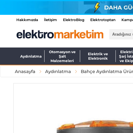
Hakkımızda
İletişim
ElektroBlog
Elektrotoptan
Kampa
Otomasyon ve
Elektri
Elektrik ve
Aydınlatma
Şalt
Şarj İst
Elektronik
Malzemeleri
ve Eki
Anasayfa
Aydınlatma
Bahçe Aydınlatma Ürün