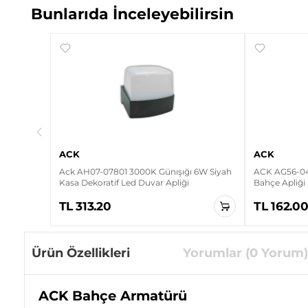
Bunlarıda İnceleyebilirsin
 6W Siyah
pliği
ACK
ACK
Ack AH07-07801 3000K Günışığı 6W Siyah
ACK AG56-044
Kasa Dekoratif Led Duvar Apliği
Bahçe Apliği
TL 313.20
TL 162.0
Ürün Özellikleri
Yorumlar (0 Yorum)
ACK Bahçe Armatürü