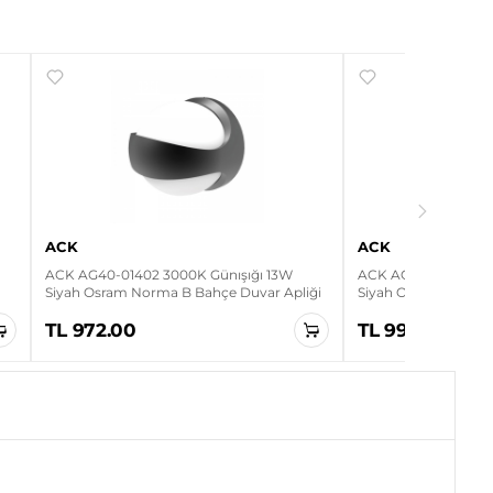
ACK
ACK
ACK AG40-01402 3000K Günışığı 13W
ACK AG40-01502 300
Siyah Osram Norma B Bahçe Duvar Apliği
Siyah Osram Norma 
TL 972.00
TL 993.60