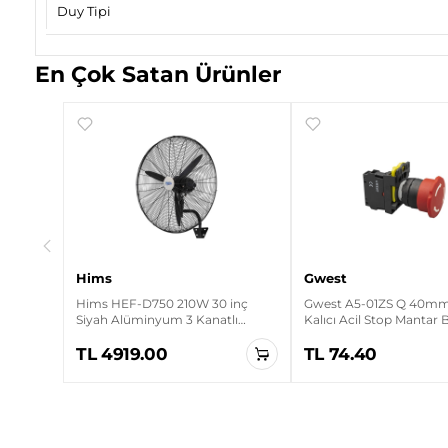
Duy Tipi
En Çok Satan Ürünler
rt
Hims
Gwest
Hims HEF-D750 210W 30 inç
Gwest A5-01ZS Q 40mm 
Siyah Alüminyum 3 Kanatlı
Kalıcı Acil Stop Mantar
Sanayi Tipi Duvar Vantilatörü
TL 4919.00
TL 74.40