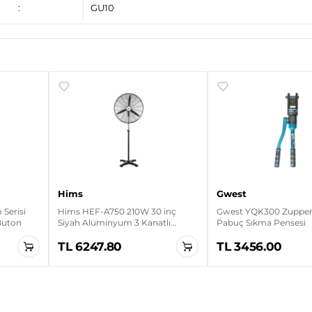
:
GU10
Hims
Gwest
Serisi
Hims HEF-A750 210W 30 inç
Gwest YQK300 Zupper 
 Buton
Siyah Alüminyum 3 Kanatlı
Pabuç Sıkma Pensesi
Sanayi Tipi Ayaklı Vantilatör
TL 6247.80
TL 3456.00