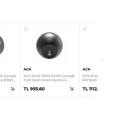
ACK
ACK
 Günışığı
ACK AG40-01502 3000K Günışığı
ACK AG43-01002 3000
ma B Bahçe
3.5W Siyah Osram Norma A
6W Siyah Tarus WLS 
Bahçe Duvar Apliği
Bahçe Duvar Apliği
TL 993.60
TL 1112.40