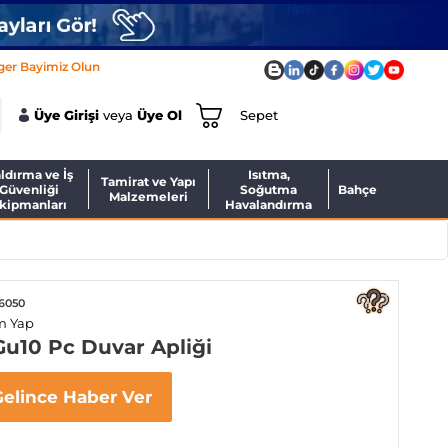
ger Bayimiz Olun
Üye Girişi
veya
Üye Ol
Sepet
ldırma ve İş
Isıtma,
Tamirat ve Yapı
Güvenliği
Soğutma
Bahçe
Malzemeleri
kipmanları
Havalandırma
6050
m Yap
u10 Pc Duvar Apliği
Gelince Haber Ver