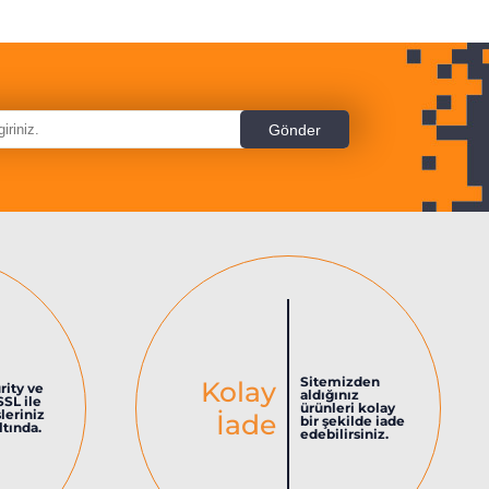
Sitemizden
Kolay
rity ve
aldığınız
SSL ile
ürünleri kolay
şleriniz
İade
bir şekilde iade
tında.
edebilirsiniz.