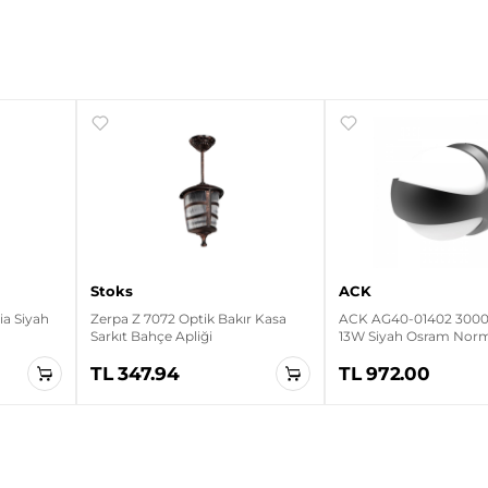
Stoks
ACK
a Siyah
Zerpa Z 7072 Optik Bakır Kasa
ACK AG40-01402 3000K
Sarkıt Bahçe Apliği
13W Siyah Osram Nor
Duvar Apliği
TL 347.94
TL 972.00