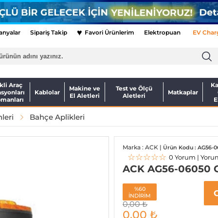
♥
nyalar
Sipariş Takip
Favori Ürünlerim
Elektropuan
EV Char
kli Araç
Ka
Makine ve
Test ve Ölçü
asyonları
Kablolar
Matkaplar
El Aletleri
Aletleri
pmanları
E
leri
Bahçe Aplikleri
Marka : ACK |
Ürün Kodu : AG56-0
☆☆☆☆☆
0 Yorum | Yoru
ACK AG56-06050 G
%60
İNDİRİM
0,00
₺
0,00
₺