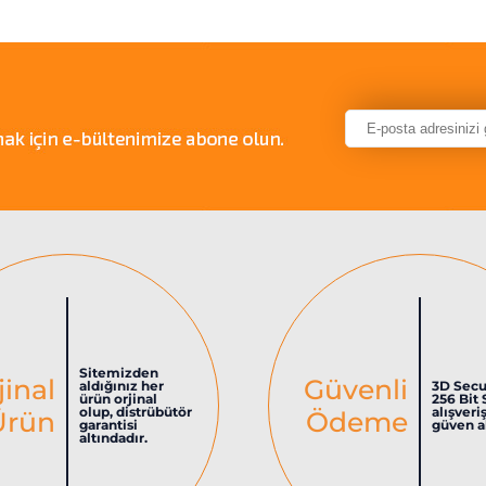
Sitemizden
jinal
Güvenli
aldığınız her
3D Secu
ürün orjinal
256 Bit 
olup, distrübütör
alışveri
Ürün
Ödeme
garantisi
güven al
altındadır.