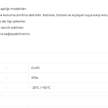
 apliği modelidir.
 koruma sınıfına dahildir. Katılara, tozlara ve sıçrayan suya karşı kor
de ilgi çekerler.
tercih edilirler.
a sağlayabilirsiniz.
:
GU10
:
IP54
:
-25°C / +50°C