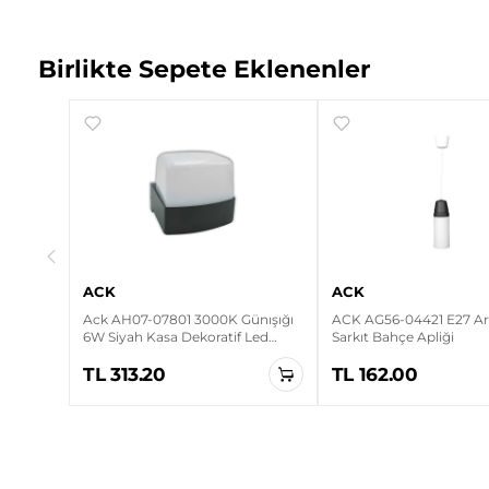
Birlikte Sepete Eklenenler
ünışığı
WLA
ACK
ACK
Ack AH07-07801 3000K Günışığı
ACK AG56-04421 E27 Ari
6W Siyah Kasa Dekoratif Led
Sarkıt Bahçe Apliği
Duvar Apliği
TL 313.20
TL 162.00