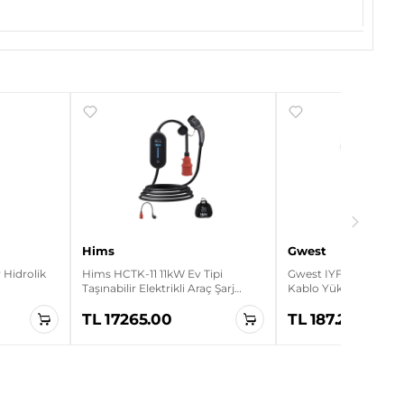
Hims
Gwest
Hidrolik
Hims HCTK-11 11kW Ev Tipi
Gwest IYF-2.5 500 Ade
Taşınabilir Elektrikli Araç Şarj
Kablo Yüksüğü
Cihazı
TL 17265.00
TL 187.20