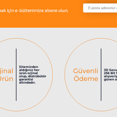
Sitemizden
jinal
Güvenli
aldığınız her
3D Secu
ürün orjinal
256 Bit 
olup, distrübütör
alışveri
Ürün
Ödeme
garantisi
güven al
altındadır.