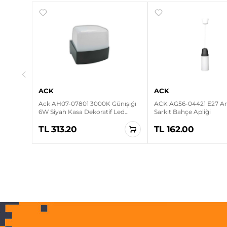
ışığı
Duvar
ACK
ACK
Ack AH07-07801 3000K Günışığı
ACK AG56-04421 E27 Ari
6W Siyah Kasa Dekoratif Led
Sarkıt Bahçe Apliği
Duvar Apliği
TL 313.20
TL 162.00