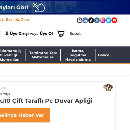
ger Bayimiz Olun
Üye Girişi
veya
Üye Ol
Sepet
ldırma ve İş
Isıtma,
Tamirat ve Yapı
Güvenliği
Soğutma
Bahçe
Malzemeleri
kipmanları
Havalandırma
6150
m Yap
0 Çift Taraflı Pc Duvar Apliği
Gelince Haber Ver