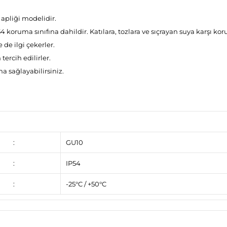
 apliği modelidir.
 koruma sınıfına dahildir. Katılara, tozlara ve sıçrayan suya karşı kor
de ilgi çekerler.
tercih edilirler.
a sağlayabilirsiniz.
:
GU10
:
IP54
:
-25°C / +50°C