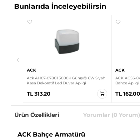
Bunlarıda İnceleyebilirsin
W Siyah
ACK
ACK
Ack AH07-07801 3000K Günışığı 6W Siyah
ACK AG56-044
Kasa Dekoratif Led Duvar Apliği
Bahçe Apliği
TL 313.20
TL 162.0
Ürün Özellikleri
Yorumlar (0 Yorum)
ACK Bahçe Armatürü