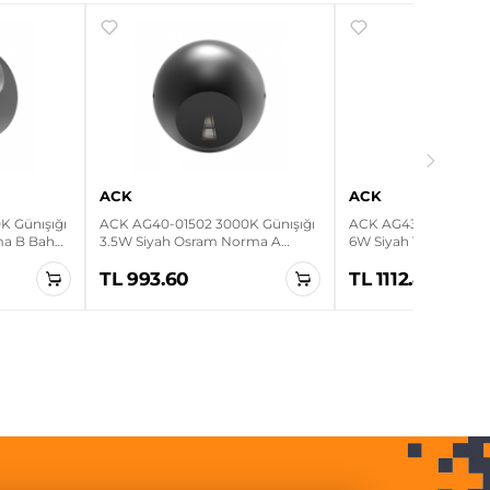
ACK
ACK
 Günışığı
ACK AG40-01502 3000K Günışığı
ACK AG43-01002 3000
ma B Bahçe
3.5W Siyah Osram Norma A
6W Siyah Tarus WLS 
Bahçe Duvar Apliği
Bahçe Duvar Apliği
TL 993.60
TL 1112.40