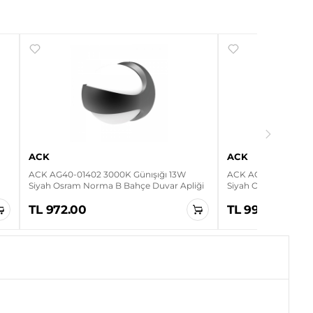
ACK
ACK
ACK AG40-01402 3000K Günışığı 13W
ACK AG40-01502 300
Siyah Osram Norma B Bahçe Duvar Apliği
Siyah Osram Norma 
TL 972.00
TL 993.60