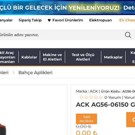
♥
nyalar
Sipariş Takip
Favori Ürünlerim
Elektropuan
EV Char
kli Araç
Ka
Makine ve
Test ve Ölçü
asyonları
Kablolar
Matkaplar
El Aletleri
Aletleri
pmanları
E
leri
Bahçe Aplikleri
Marka : ACK |
Ürün Kodu : AG56-0
☆☆☆☆☆
0 Yorum | Yoru
ACK AG56-06150 Gu1
%60
İNDİRİM
0,00
₺
0,00
₺