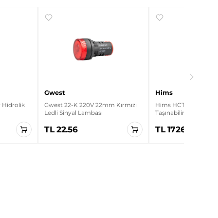
Gwest
Hims
Hidrolik
Gwest 22-K 220V 22mm Kırmızı
Hims HCTK-11 11kW Ev
Ledli Sinyal Lambası
Taşınabilir Elektrikli A
Cihazı
TL 22.56
TL 17265.00