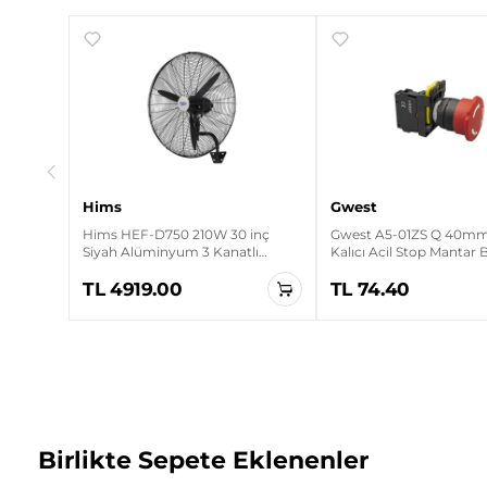
rt
Hims
Gwest
Hims HEF-D750 210W 30 inç
Gwest A5-01ZS Q 40mm 
Siyah Alüminyum 3 Kanatlı
Kalıcı Acil Stop Mantar
Sanayi Tipi Duvar Vantilatörü
TL 4919.00
TL 74.40
Birlikte Sepete Eklenenler