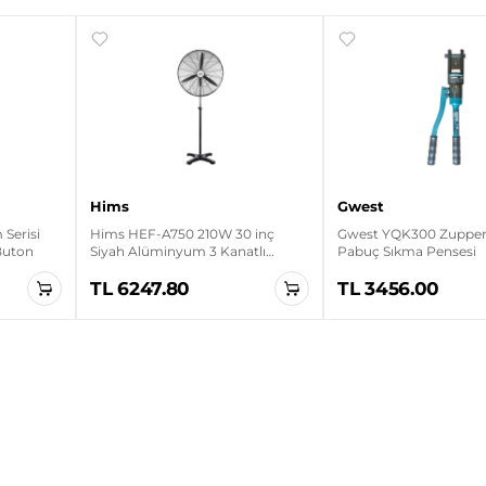
Hims
Gwest
Serisi
Hims HEF-A750 210W 30 inç
Gwest YQK300 Zupper 
 Buton
Siyah Alüminyum 3 Kanatlı
Pabuç Sıkma Pensesi
Sanayi Tipi Ayaklı Vantilatör
TL 6247.80
TL 3456.00