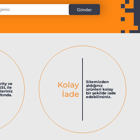
Sitemizden
Kolay
rity ve
aldığınız
SSL ile
ürünleri kolay
şleriniz
İade
bir şekilde iade
tında.
edebilirsiniz.