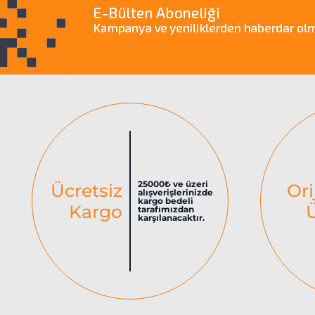
25000₺ ve üzeri
Ücretsiz
Ori
alışverişlerinizde
kargo bedeli
Kargo
tarafımızdan
karşılanacaktır.