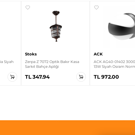
Stoks
ACK
a Siyah
Zerpa Z 7072 Optik Bakır Kasa
ACK AG40-01402 3000K
Sarkıt Bahçe Apliği
13W Siyah Osram Nor
Duvar Apliği
TL 347.94
TL 972.00