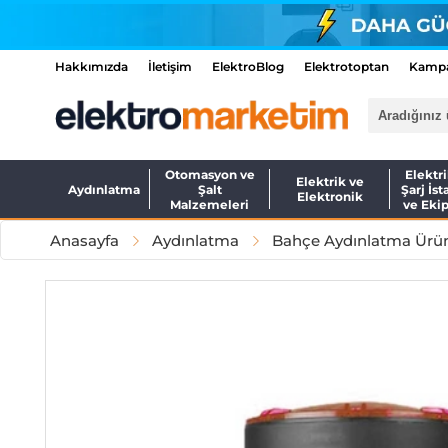
Hakkımızda
İletişim
ElektroBlog
Elektrotoptan
Kampa
Otomasyon ve
Elektri
Elektrik ve
Aydınlatma
Şalt
Şarj İst
Elektronik
Malzemeleri
ve Eki
Anasayfa
Aydınlatma
Bahçe Aydınlatma Ürün