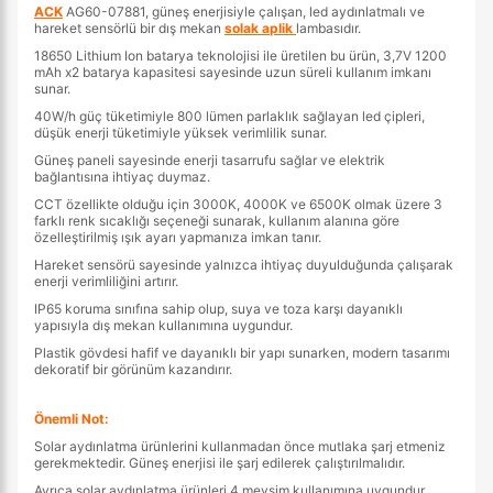
ACK
AG60-07881, güneş enerjisiyle çalışan, led aydınlatmalı ve
hareket sensörlü bir dış mekan
solak aplik
lambasıdır.
18650 Lithium Ion batarya teknolojisi ile üretilen bu ürün, 3,7V 1200
mAh x2 batarya kapasitesi sayesinde uzun süreli kullanım imkanı
sunar.
40W/h güç tüketimiyle 800 lümen parlaklık sağlayan led çipleri,
düşük enerji tüketimiyle yüksek verimlilik sunar.
Güneş paneli sayesinde enerji tasarrufu sağlar ve elektrik
bağlantısına ihtiyaç duymaz.
CCT özellikte olduğu için 3000K, 4000K ve 6500K olmak üzere 3
farklı renk sıcaklığı seçeneği sunarak, kullanım alanına göre
özelleştirilmiş ışık ayarı yapmanıza imkan tanır.
Hareket sensörü sayesinde yalnızca ihtiyaç duyulduğunda çalışarak
enerji verimliliğini artırır.
IP65 koruma sınıfına sahip olup, suya ve toza karşı dayanıklı
yapısıyla dış mekan kullanımına uygundur.
Plastik gövdesi hafif ve dayanıklı bir yapı sunarken, modern tasarımı
dekoratif bir görünüm kazandırır.
Önemli Not:
Solar aydınlatma ürünlerini kullanmadan önce mutlaka şarj etmeniz
gerekmektedir. Güneş enerjisi ile şarj edilerek çalıştırılmalıdır.
Ayrıca solar aydınlatma ürünleri 4 mevsim kullanımına uygundur.