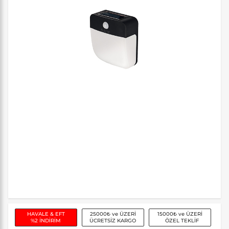
HAVALE & EFT
25000₺ ve ÜZERİ
15000₺ ve ÜZERİ
%2 İNDİRİM
ÜCRETSİZ KARGO
ÖZEL TEKLİF