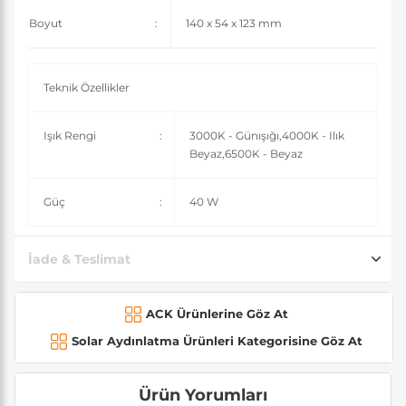
Boyut
:
140 x 54 x 123 mm
Teknik Özellikler
Işık Rengi
:
3000K - Günışığı,4000K - Ilık
Beyaz,6500K - Beyaz
Güç
:
40 W
İade & Teslimat
ACK Ürünlerine Göz At
Solar Aydınlatma Ürünleri Kategorisine Göz At
Ürün Yorumları