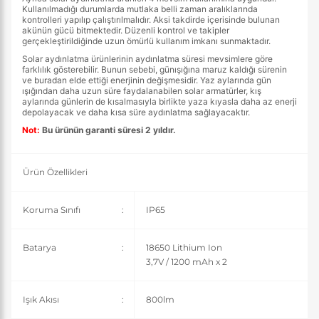
Kullanılmadığı durumlarda mutlaka belli zaman aralıklarında
kontrolleri yapılıp çalıştırılmalıdır. Aksi takdirde içerisinde bulunan
akünün gücü bitmektedir. Düzenli kontrol ve takipler
gerçekleştirildiğinde uzun ömürlü kullanım imkanı sunmaktadır.
Solar aydınlatma ürünlerinin aydınlatma süresi mevsimlere göre
farklılık gösterebilir. Bunun sebebi, günışığına maruz kaldığı sürenin
ve buradan elde ettiği enerjinin değişmesidir. Yaz aylarında gün
ışığından daha uzun süre faydalanabilen solar armatürler, kış
aylarında günlerin de kısalmasıyla birlikte yaza kıyasla daha az enerji
depolayacak ve daha kısa süre aydınlatma sağlayacaktır.
Not:
Bu ürünün garanti süresi 2 yıldır.
Ürün Özellikleri
Koruma Sınıfı
:
IP65
Batarya
:
18650 Lithium Ion
3,7V / 1200 mAh x 2
Işık Akısı
:
800lm