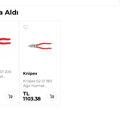
 Aldı
 01 200
Knipex
et
Knipex 02 01 180
Pense
Ağır Hizmet
Kombine Pense
TL
1103.38