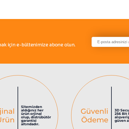
Sitemizden
jinal
Güvenli
aldığınız her
3D Secu
ürün orjinal
256 Bit 
olup, distrübütör
alışveri
Ürün
Ödeme
garantisi
güven al
altındadır.