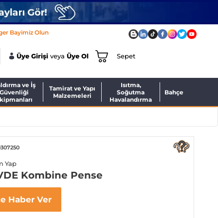
ger Bayimiz Olun
Üye Girişi
veya
Üye Ol
Sepet
ldırma ve İş
Isıtma,
Tamirat ve Yapı
Güvenliği
Soğutma
Bahçe
Malzemeleri
kipmanları
Havalandırma
0307250
m Yap
 VDE Kombine Pense
ce Haber Ver