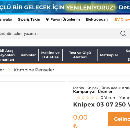
♥
nyalar
Sipariş Takip
Favori Ürünlerim
Elektropuan
EV Char
kli Araç
Ka
Makine ve
Test ve Ölçü
asyonları
Kablolar
Matkaplar
El Aletleri
Aletleri
pmanları
E
er
Kombine Penseler
Marka : Knipex |
Ürün Kodu : KNI
Kampanyalı Ürünler
☆☆☆☆☆
0 Yorum | Yoru
Knipex 03 07 250
0,00
Gelin
₺