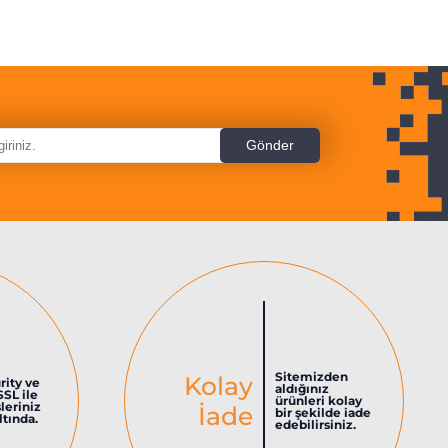
Sitemizden
Kolay
rity ve
aldığınız
SSL ile
ürünleri kolay
şleriniz
İade
bir şekilde iade
tında.
edebilirsiniz.