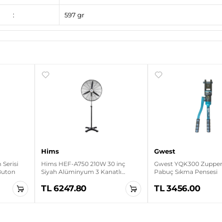
:
597 gr
Hims
Gwest
Serisi
Hims HEF-A750 210W 30 inç
Gwest YQK300 Zupper 
 Buton
Siyah Alüminyum 3 Kanatlı
Pabuç Sıkma Pensesi
Sanayi Tipi Ayaklı Vantilatör
TL 6247.80
TL 3456.00