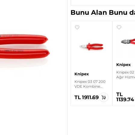
Bunu Alan Bunu da
Knipex
Knipex 02
Knipex
Ağır Hizm
Knipex 03 07 200
Kombine 
VDE Kombine
Pense
TL
TL 1911.69
1139.74