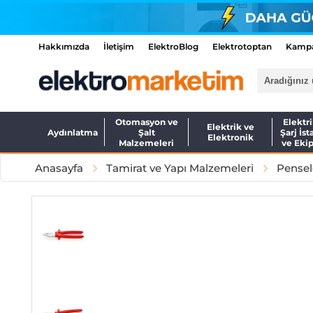
Hakkımızda
İletişim
ElektroBlog
Elektrotoptan
Kampa
Otomasyon ve
Elektri
Elektrik ve
Aydınlatma
Şalt
Şarj İst
Elektronik
Malzemeleri
ve Eki
Anasayfa
Tamirat ve Yapı Malzemeleri
Pensel