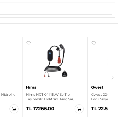
Hims
Gwest
Hidrolik
Hims HCTK-11 11kW Ev Tipi
Gwest 22-K 220V 22m
Taşınabilir Elektrikli Araç Şarj
Ledli Sinyal Lambası
Cihazı
TL 17265.00
TL 22.56