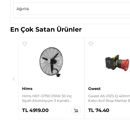
Ağırlık
En Çok Satan Ürünler
rt
Hims
Gwest
Hims HEF-D750 210W 30 inç
Gwest A5-01ZS Q 40mm 
Siyah Alüminyum 3 Kanatlı
Kalıcı Acil Stop Mantar
Sanayi Tipi Duvar Vantilatörü
TL 4919.00
TL 74.40