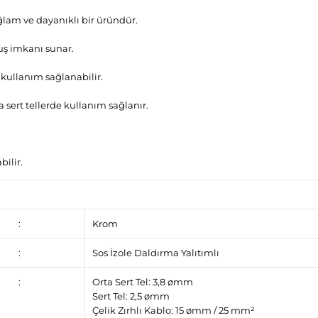
ağlam ve dayanıklı bir üründür.
uş imkanı sunar.
kullanım sağlanabilir.
rt tellerde kullanım sağlanır.
ilir.
:
Krom
:
Sos İzole Daldırma Yalıtımlı
:
Orta Sert Tel: 3,8 ømm
Sert Tel: 2,5 ømm
Çelik Zırhlı Kablo: 15 ømm / 25 mm²