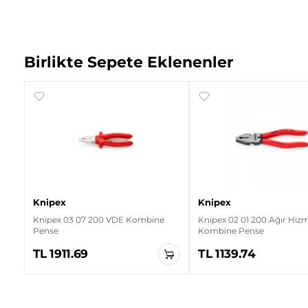
Birlikte Sepete Eklenenler
Knipex
Knipex
Knipex 03 07 200 VDE Kombine
Knipex 02 01 200 Ağır Hiz
Pense
Kombine Pense
TL 1911.69
TL 1139.74