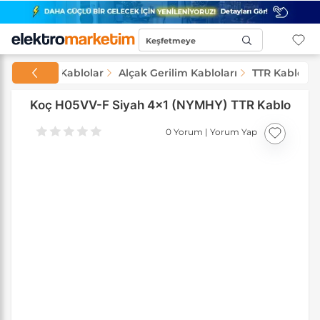
Keşfetmeye
Başla...
Kablolar
Alçak Gerilim Kabloları
TTR Kablolar
Koç H05VV-F Siyah 4x1 (NYMHY) TTR Kablo
0 Yorum
|
Yorum Yap