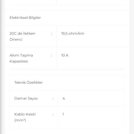
Elektriksel Bilgiler
20C de İletken
:
19,5 ohm/km
Direnci
Akım Taşıma
:
10 A
Kapasitesi
Teknik Özellikler
Damar Sayısı
:
4
Kablo Kesiti
:
1
(mm²)