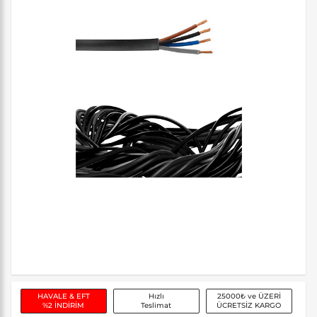
HAVALE & EFT
Hızlı
25000₺ ve ÜZERİ
%2 İNDİRİM
Teslimat
ÜCRETSİZ KARGO