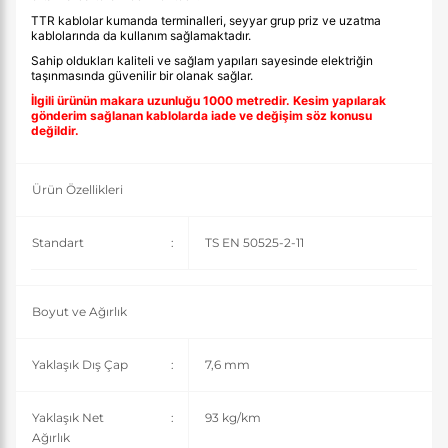
TTR kablolar kumanda terminalleri, seyyar grup priz ve uzatma
kablolarında da kullanım sağlamaktadır.
Sahip oldukları kaliteli ve sağlam yapıları sayesinde elektriğin
taşınmasında güvenilir bir olanak sağlar.
İlgili ürünün makara uzunluğu 1000 metredir. Kesim yapılarak
gönderim sağlanan kablolarda iade ve değişim söz konusu
değildir.
Ürün Özellikleri
Standart
:
TS EN 50525-2-11
Boyut ve Ağırlık
Yaklaşık Dış Çap
:
7,6 mm
Yaklaşık Net
:
93 kg/km
Ağırlık