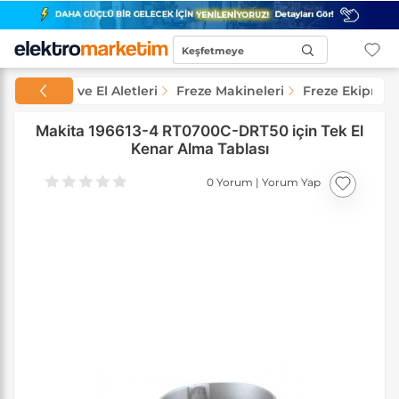
Keşfetmeye
Başla...
Makineler ve El Aletleri
Freze Makineleri
Freze Ekipman
Makita 196613-4 RT0700C-DRT50 için Tek El
Kenar Alma Tablası
0 Yorum
|
Yorum Yap