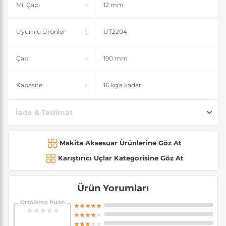
Mil Çapı
:
12 mm
Uyumlu Ürünler
:
UT2204
Çap
:
190 mm
Kapasite
:
16 kg'a kadar
İade & Teslimat
Makita Aksesuar Ürünlerine Göz At
Karıştırıcı Uçlar Kategorisine Göz At
Ürün Yorumları
Ortalama Puan