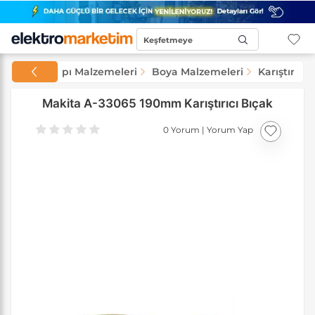
Keşfetmeye
Başla...
amirat ve Yapı Malzemeleri
Boya Malzemeleri
Karıştırıcı 
Makita A-33065 190mm Karıştırıcı Bıçak
0 Yorum
|
Yorum Yap