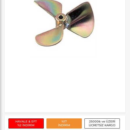
HAVALE & EFT
%17
25000₺ ve ÜZERİ
%2 İNDİRİM
İNDİRİM
ÜCRETSİZ KARGO