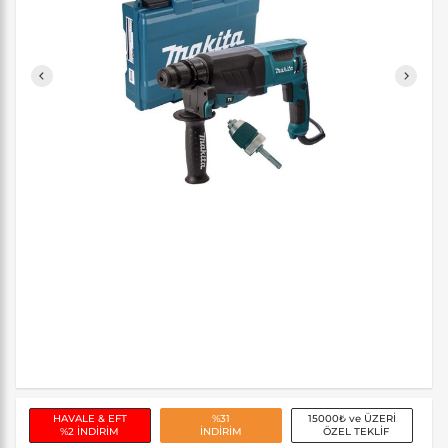
HAVALE & EFT
%31
15000₺ ve ÜZERİ
%2 İNDİRİM
İNDİRİM
ÖZEL TEKLİF