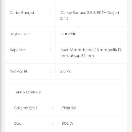
Darbe Enerjisi
:
Deney Sonucu 2.9 J, EPTA Değeri
2.4 J
Boşta Devir
:
1200d/dk
Kapasite
:
buat 65mm, beton 26 mm, çelik 13
mm, ahşap 32 mm
Net Ağırlık
:
2.8 Kg
Teknik Özellikler
Çalışma Şekli
:
Elektrikli
Güç
:
800 W