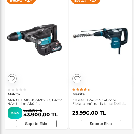
Bedava
Bedava
Makita
Makita
Makita HM001GM202 XGT 40V
Makita HR4003C 40mm
4Ah Li-ion Akülü
Elektropnömatik Kırıcı Delici
Elektropnömatik Kırıcı
Matkap
85.212,00 TL
25.990,00 TL
%48
43.900,00 TL
Sepete Ekle
Sepete Ekle