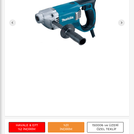
HAVALE & EFT
%31
15000₺ ve ÜZERİ
%2 İNDİRİM
İNDİRİM
ÖZEL TEKLİF