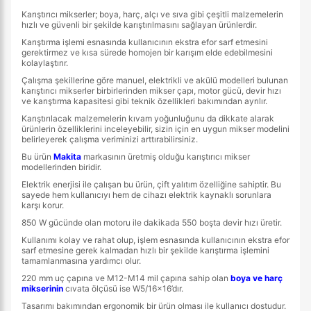
Karıştırıcı mikserler; boya, harç, alçı ve sıva gibi çeşitli malzemelerin
hızlı ve güvenli bir şekilde karıştırılmasını sağlayan ürünlerdir.
Karıştırma işlemi esnasında kullanıcının ekstra efor sarf etmesini
gerektirmez ve kısa sürede homojen bir karışım elde edebilmesini
kolaylaştırır.
Çalışma şekillerine göre manuel, elektrikli ve akülü modelleri bulunan
karıştırıcı mikserler birbirlerinden mikser çapı, motor gücü, devir hızı
ve karıştırma kapasitesi gibi teknik özellikleri bakımından ayrılır.
Karıştırılacak malzemelerin kıvam yoğunluğunu da dikkate alarak
ürünlerin özelliklerini inceleyebilir, sizin için en uygun mikser modelini
belirleyerek çalışma veriminizi arttırabilirsiniz.
Bu ürün
Makita
markasının üretmiş olduğu karıştırıcı mikser
modellerinden biridir.
Elektrik enerjisi ile çalışan bu ürün, çift yalıtım özelliğine sahiptir. Bu
sayede hem kullanıcıyı hem de cihazı elektrik kaynaklı sorunlara
karşı korur.
850 W gücünde olan motoru ile dakikada 550 boşta devir hızı üretir.
Kullanımı kolay ve rahat olup, işlem esnasında kullanıcının ekstra efor
sarf etmesine gerek kalmadan hızlı bir şekilde karıştırma işlemini
tamamlanmasına yardımcı olur.
220 mm uç çapına ve M12-M14 mil çapına sahip olan
boya ve harç
mikserinin
cıvata ölçüsü ise W5/16x16’dır.
Tasarımı bakımından ergonomik bir ürün olması ile kullanıcı dostudur.