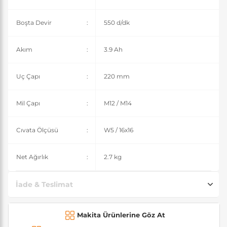
Boşta Devir
:
550 d/dk
Akım
:
3.9 Ah
Uç Çapı
:
220 mm
Mil Çapı
:
M12 / M14
Cıvata Ölçüsü
:
W5 / 16x16
Net Ağırlık
:
2.7 kg
İade & Teslimat
Makita Ürünlerine Göz At