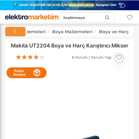
Keşfetmeye
Başla...
 ve Yapı Malzemeleri
Boya Malzemeleri
Boya ve Harç Miks
Makita UT2204 Boya ve Harç Karıştırıcı Mikser
6 Yorum
|
Yorum Yap
Kargo
Bedava