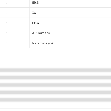
:
59.6
:
30
:
86.4
:
AC Tamam
:
Karartma yok