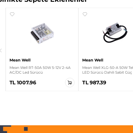
Mean Well
Mean Well
Mean Well RT-50A 50W 5-12V 2-4A
Mean Well XLG-50-A 50W Tek 
AC/DC Led Sürücü
LED Sürücü Dahili Sabit Gü
TL 1007.96
TL 987.39