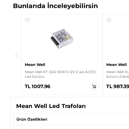
Bunlarıda İnceleyebilirsin
4.2A
Mean Well
Mean Well
Mean Well RT-50A 50W 5-12V 2-4A AC/DC
Mean Well XL
Led Sürücü
Sürücü Dahil
TL 1007.96
TL 987.3
Mean Well Led Trafoları
Ürün Özellikleri