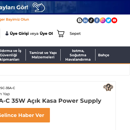
ger Bayimiz Olun
Üye Girişi
veya
Üye Ol
Sepet
ldırma ve İş
Isıtma,
Tamirat ve Yapı
Güvenliği
Soğutma
Bahçe
Malzemeleri
kipmanları
Havalandırma
PSC-35A-C
m Yap
A-C 35W Açık Kasa Power Supply
Gelince Haber Ver