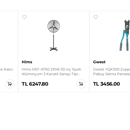
Hims
Gwest
i Kalıcı
Hims HEF-A750 210W 30 inç Siyah
Gwest YQK300 Zuppe
Alüminyum 3 Kanatlı Sanayi Tipi
Pabuç Sıkma Penses
Ayaklı Vantilatör
TL 6247.80
TL 3456.00