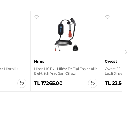
Hims
Gwest
r Hidrolik
Hims HCTK-11 11kW Ev Tipi Taşınabilir
Gwest 22-K 2
i
Elektrikli Araç Şarj Cihazı
Ledli Sinyal L
TL 17265.00
TL 22.56