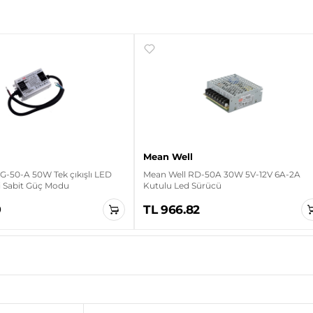
Mean Well
G-50-A 50W Tek çıkışlı LED
Mean Well RD-50A 30W 5V-12V 6A-2A
i Sabit Güç Modu
Kutulu Led Sürücü
9
TL 966.82