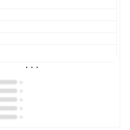
(
)
(
)
(
)
(
)
(
)