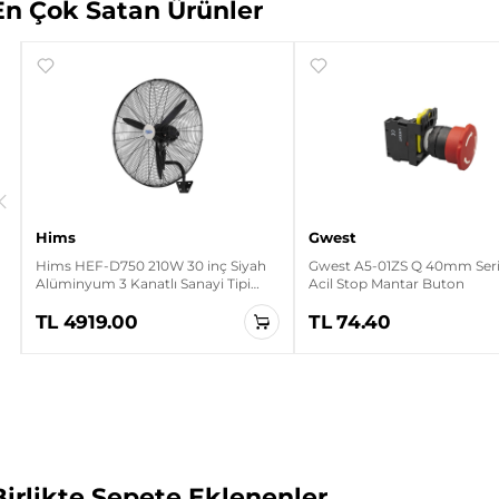
En Çok Satan Ürünler
Hims
Gwest
Hims HEF-D750 210W 30 inç Siyah
Gwest A5-01ZS Q 40mm Seris
Alüminyum 3 Kanatlı Sanayi Tipi
Acil Stop Mantar Buton
Duvar Vantilatörü
TL 4919.00
TL 74.40
Birlikte Sepete Eklenenler