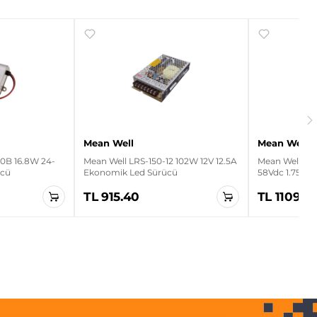
Mean Well
Mean Well
0B 16.8W 24-
Mean Well LRS-150-12 102W 12V 12.5A
Mean Well LPC
ücü
Ekonomik Led Sürücü
58Vdc 1.75A L
TL 915.40
TL 1109.7