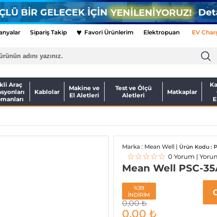
♥
nyalar
Sipariş Takip
Favori Ürünlerim
Elektropuan
EV Char
kli Araç
Ka
Makine ve
Test ve Ölçü
asyonları
Kablolar
Matkaplar
El Aletleri
Aletleri
pmanları
E
Marka : Mean Well |
Ürün Kodu : 
☆☆☆☆☆
0 Yorum | Yoru
Mean Well PSC-35
%39
İNDİRİM
0,00
₺
0,00
₺