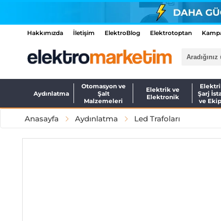
Hakkımızda
İletişim
ElektroBlog
Elektrotoptan
Kampa
Otomasyon ve
Elektri
Elektrik ve
Aydınlatma
Şalt
Şarj İst
Elektronik
Malzemeleri
ve Eki
Anasayfa
Aydınlatma
Led Trafoları