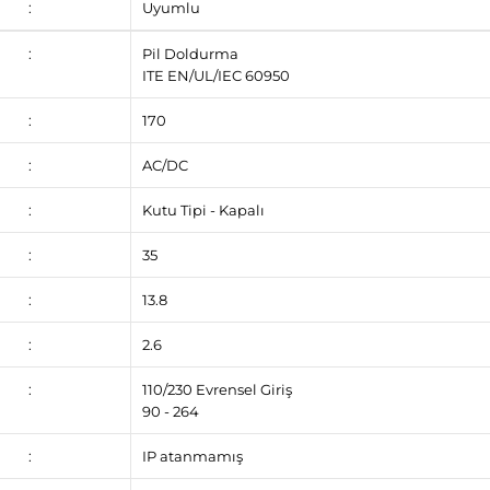
:
Uyumlu
:
Pil Doldurma
ITE EN/UL/IEC 60950
:
170
:
AC/DC
:
Kutu Tipi - Kapalı
:
35
:
13.8
:
2.6
:
110/230 Evrensel Giriş
90 - 264
:
IP atanmamış