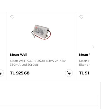
Mean Well
Mean Well
Mean Well PCD-16-350B 16.8W 24-48V
Mean Well LRS-150-1
350mA Led Sürücü
Ekonomik Led Sürü
TL 925.68
TL 915.40