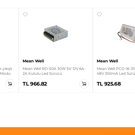
Mean Well
Mean Well
çıkışlı
Mean Well RD-50A 30W 5V-12V 6A-
Mean Well PCD-16-35
ç Modu
2A Kutulu Led Sürücü
48V 350mA Led Sür
TL 966.82
TL 925.68