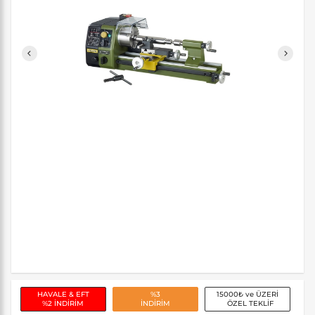
HAVALE & EFT
%3
15000₺ ve ÜZERİ
%2 İNDİRİM
İNDİRİM
ÖZEL TEKLİF