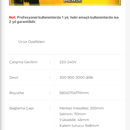
Not:
Profesyonel kullanımlarda 1 yıl, hobi amaçlı kullanımlarda ise
2 yıl garantilidir.
Ürün Özellikleri
Çalışma Gerilimi
:
220-240V
Devir
:
300-900-3000 d/dk
Boyutlar
:
560x270x170mm
Bağlama Çapı
:
Merkez mesafesi: 250mm
Salınım: 70mm
Yükseklik: 46mm
Kalem tutucu: 8x8mm