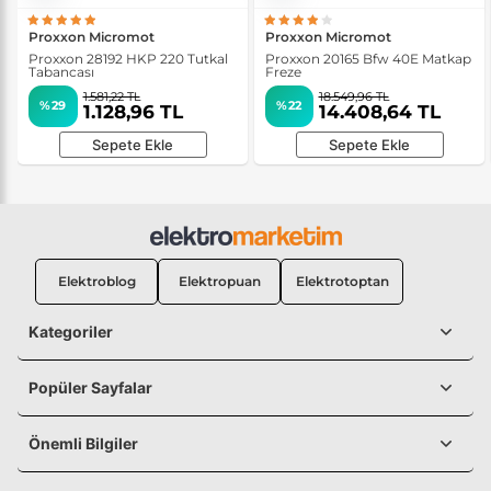
Proxxon Micromot
Proxxon Micromot
Proxxon 28192 HKP 220 Tutkal
Proxxon 20165 Bfw 40E Matkap
Tabancası
Freze
1.581,22 TL
18.549,96 TL
%29
%22
1.128,96 TL
14.408,64 TL
Sepete Ekle
Sepete Ekle
Elektroblog
Elektropuan
Elektrotoptan
Kategoriler
Popüler Sayfalar
Önemli Bilgiler