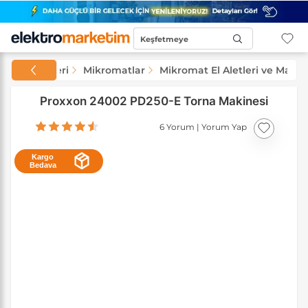
Keşfetmeye
Başla...
 ve El Aletleri
Mikromatlar
Mikromat El Aletleri ve Makin
Proxxon 24002 PD250-E Torna Makinesi
6 Yorum
|
Yorum Yap
Kargo
Bedava