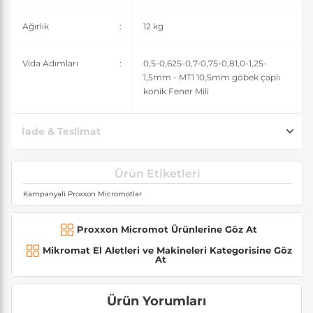
Ağırlık
:
12 kg
Vida Adımları
:
0,5-0,625-0,7-0,75-0,81,0-1,25-
1,5mm - MT1 10,5mm göbek çaplı
konik Fener Mili
İade & Teslimat
Ürün Etiketleri
Kampanyali Proxxon Micromotlar
Proxxon Micromot Ürünlerine Göz At
Mikromat El Aletleri ve Makineleri Kategorisine Göz
At
Ürün Yorumları