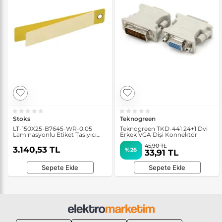
Stoks
Teknogreen
LT-150X25-B7645-WR-0.05
Teknogreen TKD-441 24+1 Dvi
Laminasyonlu Etiket Taşıyıcı
Erkek VGA Dişi Konnektör
Yapışkansız Kablo Etiketi
45,90 TL
3.140,53 TL
%26
33,91 TL
Sepete Ekle
Sepete Ekle