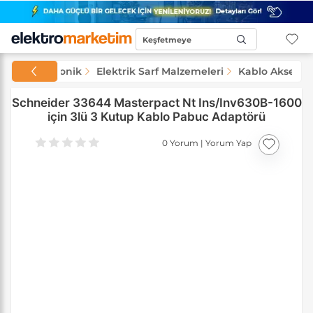
Keşfetmeye
Başla...
rik ve Elektronik
Elektrik Sarf Malzemeleri
Kablo Aksesuar
Schneider 33644 Masterpact Nt Ins/Inv630B-1600
için 3lü 3 Kutup Kablo Pabuc Adaptörü
0 Yorum
|
Yorum Yap