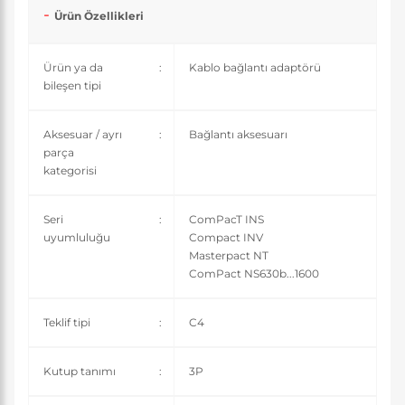
Ürün Özellikleri
Ürün ya da
:
Kablo bağlantı adaptörü
bileşen tipi
Aksesuar / ayrı
:
Bağlantı aksesuarı
parça
kategorisi
Seri
:
ComPacT INS
uyumluluğu
Compact INV
Masterpact NT
ComPact NS630b...1600
Teklif tipi
:
C4
Kutup tanımı
:
3P