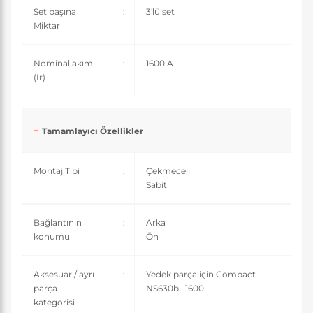
Set başına
:
3'lü set
Miktar
Nominal akım
:
1600 A
(Ir)
Tamamlayıcı Özellikler
Montaj Tipi
:
Çekmeceli
Sabit
Bağlantının
:
Arka
konumu
Ön
Aksesuar / ayrı
:
Yedek parça için Compact
parça
NS630b...1600
kategorisi