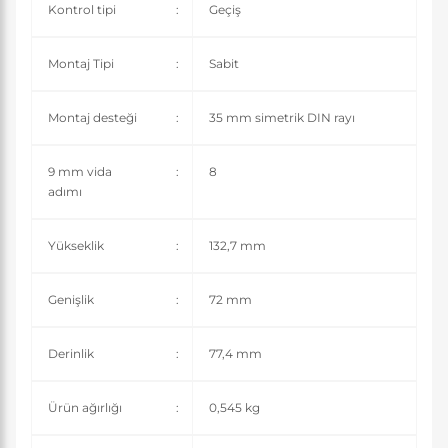
Kontrol tipi
:
Geçiş
Montaj Tipi
:
Sabit
Montaj desteği
:
35 mm simetrik DIN rayı
9 mm vida
:
8
adımı
Yükseklik
:
132,7 mm
Genişlik
:
72 mm
Derinlik
:
77,4 mm
Ürün ağırlığı
:
0,545 kg