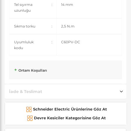
Tel sıyırma
:
14 mm
uzunluğu
Sıkma torku
:
2,5 N.m
Uyumluluk
:
C60PV-DC
kodu
Ortam Koşulları
İade & Teslimat
Schneider Electric Ürünlerine Göz At
Devre Kesiciler Kategorisine Göz At