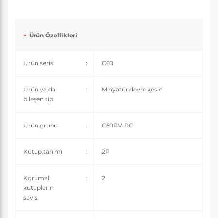
Ürün Özellikleri
Ürün serisi
:
C60
Ürün ya da
:
Minyatür devre kesici
bileşen tipi
Ürün grubu
:
C60PV-DC
Kutup tanımı
:
2P
Korumalı
:
2
kutupların
sayısı