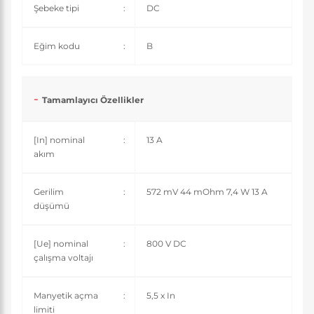
Şebeke tipi
:
DC
Eğim kodu
:
B
Tamamlayıcı Özellikler
[In] nominal
:
13 A
akım
Gerilim
:
572 mV 44 mOhm 7,4 W 13 A
düşümü
[Ue] nominal
:
800 V DC
çalışma voltajı
Manyetik açma
:
5,5 x In
limiti