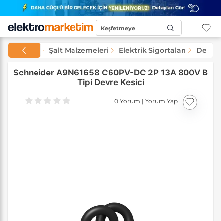
Keşfetmeye
Başla...
alzemeleri
Şalt Malzemeleri
Elektrik Sigortaları
Devre 
Schneider A9N61658 C60PV-DC 2P 13A 800V B
Tipi Devre Kesici
0 Yorum
|
Yorum Yap