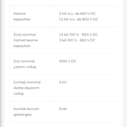
Kesme
:
3 kA Icu -de 650 V DC
kapasitesi
1,5 kA Icu -de 800 V DC
[Ics] nominal
:
1,5 kA 100 % - 800 V DC
hizmet kesme
3 kA 100 % - 650 V DC
kapasitesi
[Ui] nominal
:
1000 V DC
yalıtım voltajı
[Uimp] nominal
:
6 kV
darbe dayanım
voltajı
Kontak konum
:
Evet
göstergesi