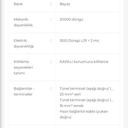
Renk
:
Beyaz
Mekanik
:
20000 döngü
dayanıklılık
Elektrik
:
1500 Döngü L/R = 2 ms
dayanıklılığı
Kilitleme
:
KAPALI konumuna kilitleme
seçenekleri
tanımı
Bağlantılar -
:
Tünel terminali (aşağı doğru) 1…
terminaller
25 mm² sert
Tünel terminali (aşağı doğru) 1…
16 mm² esnek
Hazır bağlantılı kablo (yukarı
doğru)