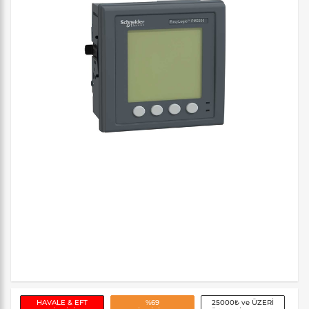
HAVALE & EFT
%69
25000₺ ve ÜZERİ