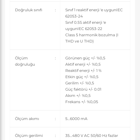
Doğruluk sınıfı
:
Sınıf 1 reaktif enerji 'e uygunIEC
62053-24
Sınıf 0.5S aktif enerji 'e
uygunIEC 62053-22
Class 5 harmonik bozulma (I
THD ve U THD)
Ölçüm
:
Görünen güç +/- %0,5
doğruluğu
Aktif enerji +/- %0,5
Reaktif enerji +/- 1 %
Etkin güç +/- %0,5
Gerilim +/- %0,5
Güç faktörü +/- 0.01
Akım +/- %0,5
Frekans +/- %0,05
Ölçüm akımı
:
5…6000 mA
Ölçüm gerilimi
:
35…480 V AC 50/60 Hz fazlar