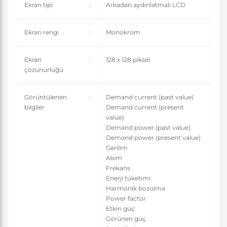
Ekran tipi
:
Arkadan aydınlatmalı LCD
Ekran rengi
:
Monokrom
Ekran
:
128 x 128 piksel
çözünürlüğü
Görüntülenen
:
Demand current (past value)
bilgiler
Demand current (present
value)
Demand power (past value)
Demand power (present value)
Gerilim
Akım
Frekans
Enerji tüketimi
Harmonik bozulma
Power factor
Etkin güç
Görünen güç