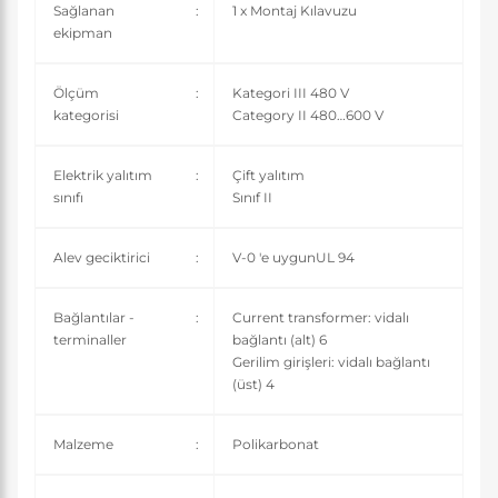
Sağlanan
:
1 x Montaj Kılavuzu
ekipman
Ölçüm
:
Kategori III 480 V
kategorisi
Category II 480…600 V
Elektrik yalıtım
:
Çift yalıtım
sınıfı
Sınıf II
Alev geciktirici
:
V-0 'e uygunUL 94
Bağlantılar -
:
Current transformer: vidalı
terminaller
bağlantı (alt) 6
Gerilim girişleri: vidalı bağlantı
(üst) 4
Malzeme
:
Polikarbonat