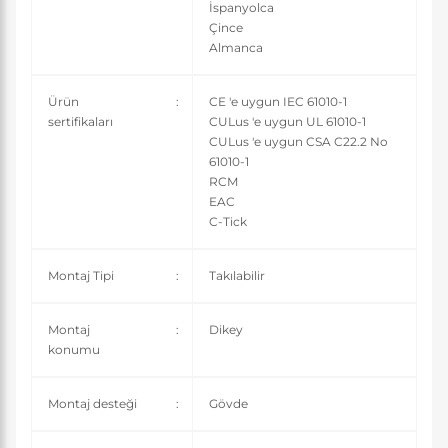
İspanyolca
Çince
Almanca
Ürün
:
CE 'e uygun IEC 61010-1
sertifikaları
CULus 'e uygun UL 61010-1
CULus 'e uygun CSA C22.2 No
61010-1
RCM
EAC
C-Tick
Montaj Tipi
:
Takılabilir
Montaj
:
Dikey
konumu
Montaj desteği
:
Gövde