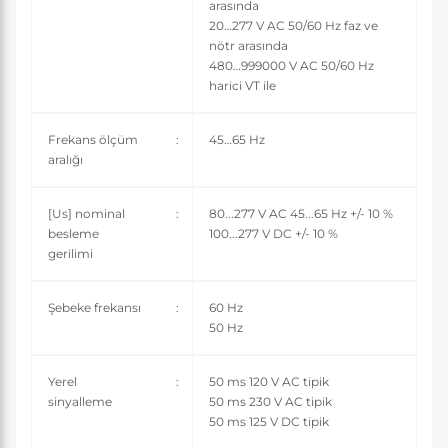
arasında
20…277 V AC 50/60 Hz faz ve
nötr arasında
480…999000 V AC 50/60 Hz
harici VT ile
Frekans ölçüm
:
45…65 Hz
aralığı
[Us] nominal
:
80...277 V AC 45...65 Hz +/- 10 %
besleme
100...277 V DC +/- 10 %
gerilimi
Şebeke frekansı
:
60 Hz
50 Hz
Yerel
:
50 ms 120 V AC tipik
sinyalleme
50 ms 230 V AC tipik
50 ms 125 V DC tipik