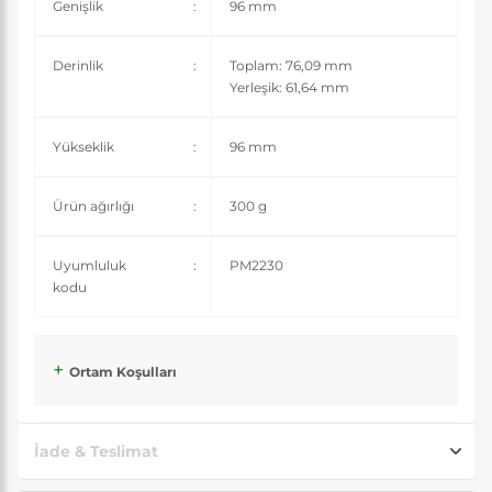
Genişlik
:
96 mm
Derinlik
:
Toplam: 76,09 mm
Yerleşik: 61,64 mm
Yükseklik
:
96 mm
Ürün ağırlığı
:
300 g
Uyumluluk
:
PM2230
kodu
Ortam Koşulları
İade & Teslimat