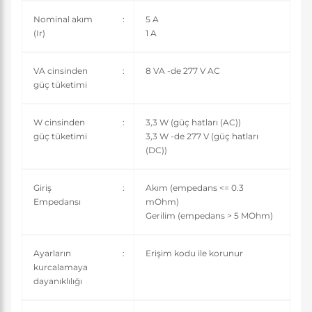
Nominal akım
:
5 A
(Ir)
1 A
VA cinsinden
:
8 VA -de 277 V AC
güç tüketimi
W cinsinden
:
3,3 W (güç hatları (AC))
güç tüketimi
3,3 W -de 277 V (güç hatları
(DC))
Giriş
:
Akım (empedans <= 0.3
Empedansı
mOhm)
Gerilim (empedans > 5 MOhm)
Ayarların
:
Erişim kodu ile korunur
kurcalamaya
dayanıklılığı