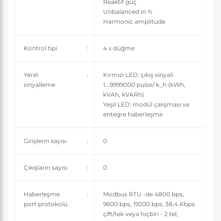
Reaktif güç
Unbalanced in %
Harmonic amplitude
Kontrol tipi
:
4 x düğme
Yerel
:
Kırmızı LED: çıkış sinyali
sinyalleme
1...9999000 pulse/ k_h (kWh,
kVAh, kVARh)
Yeşil LED: modül çalışması ve
entegre haberleşme
Girişlerin sayısı
:
0
Çıkışların sayısı
:
0
Haberleşme
:
Modbus RTU -de 4800 bps,
port protokolü
9600 bps, 19200 bps, 38,4 Kbps
çift/tek veya hiçbiri - 2 tel,