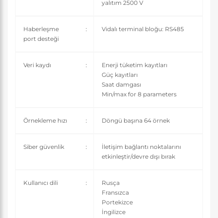
yalıtım 2500 V
Haberleşme
:
Vidalı terminal bloğu: RS485
port desteği
Veri kaydı
:
Enerji tüketim kayıtları
Güç kayıtları
Saat damgası
Min/max for 8 parameters
Örnekleme hızı
:
Döngü başına 64 örnek
Siber güvenlik
:
İletişim bağlantı noktalarını
etkinleştir/devre dışı bırak
Kullanıcı dili
:
Rusça
Fransızca
Portekizce
İngilizce