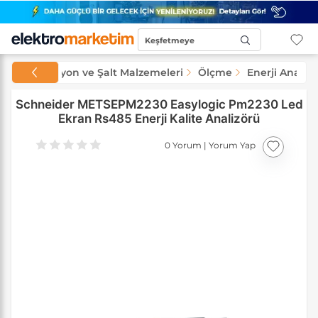
Keşfetmeye
Başla...
Otomasyon ve Şalt Malzemeleri
Ölçme
Enerji Analizö
Schneider METSEPM2230 Easylogic Pm2230 Led
Ekran Rs485 Enerji Kalite Analizörü
0 Yorum
|
Yorum Yap