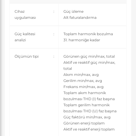
Cihaz
:
Güç izleme
uygulaması
Alt faturalandırma
Güç kalitesi
:
Toplam harmonik bozulma
analizi
31. harmoniğe kadar
Ölçümün tipi
:
Görünen güç min/max, total
Aktif ve reaktif güç min/max,
total
Akım min/max, avg
Gerilim min/max, avg
Frekans min/max, avg
Toplam akım harmonik
bozulması THD (I) faz başına
Toplam gerilim harmonik
bozulması THD (U) faz başına
Güç faktörü min/max, avg
Görünen enerji toplam
Aktif ve reaktif enerji toplam