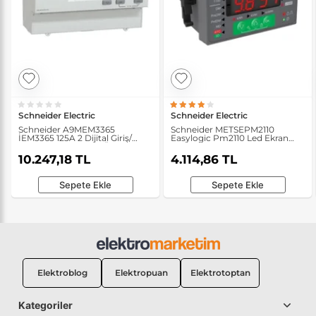
Schneider Electric
Schneider Electric
Schneider A9MEM3365
Schneider METSEPM2110
İEM3365 125A 2 Dijital Giriş/
Easylogic Pm2110 Led Ekran
Çıkışlı Bacnet Enerji Ölçer
Enerji Kalite Analizörü
10.247,18 TL
4.114,86 TL
Sepete Ekle
Sepete Ekle
Elektroblog
Elektropuan
Elektrotoptan
Kategoriler