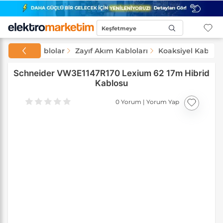
Keşfetmeye
Başla...
Kablolar
Zayıf Akım Kabloları
Koaksiyel Kablola
Schneider VW3E1147R170 Lexium 62 17m Hibrid
Kablosu
0 Yorum
|
Yorum Yap