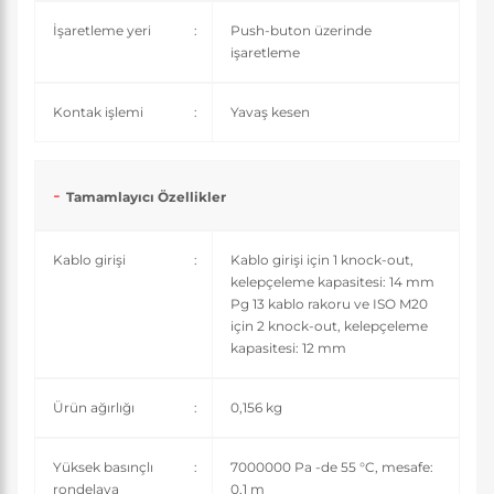
İşaretleme yeri
:
Push-buton üzerinde
işaretleme
Kontak işlemi
:
Yavaş kesen
Tamamlayıcı Özellikler
Kablo girişi
:
Kablo girişi için 1 knock-out,
kelepçeleme kapasitesi: 14 mm
Pg 13 kablo rakoru ve ISO M20
için 2 knock-out, kelepçeleme
kapasitesi: 12 mm
Ürün ağırlığı
:
0,156 kg
Yüksek basınçlı
:
7000000 Pa -de 55 °C, mesafe:
rondelaya
0,1 m