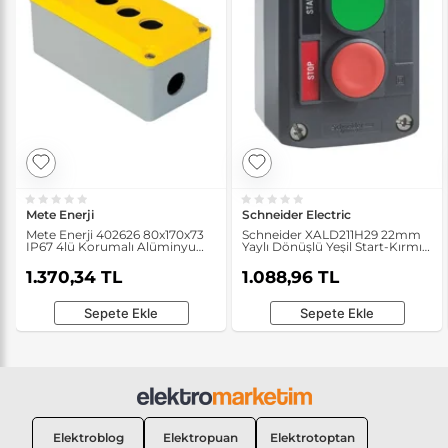
Mete Enerji
Schneider Electric
Mete Enerji 402626 80x170x73
Schneider XALD211H29 22mm
IP67 4lü Korumalı Alüminyum
Yaylı Dönüşlü Yeşil Start-Kırmızı
Buton Kutusu
Stop Butonlu Gri Kumanda
Kutusu
1.370,34 TL
1.088,96 TL
Sepete Ekle
Sepete Ekle
Elektroblog
Elektropuan
Elektrotoptan