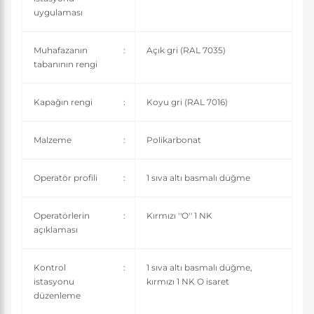
uygulaması
Muhafazanın
:
Açık gri (RAL 7035)
tabanının rengi
Kapağın rengi
:
Koyu gri (RAL 7016)
Malzeme
:
Polikarbonat
Operatör profili
:
1 sıva altı basmalı düğme
Operatörlerin
:
Kırmızı ''O'' 1 NK
açıklaması
Kontrol
:
1 sıva altı basmalı düğme,
istasyonu
kırmızı 1 NK O isaret
düzenleme