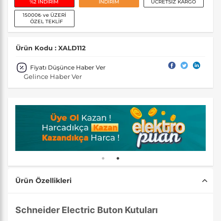
%2 İNDİRİM
İNDİRİM
ÜCRETSİZ KARGO
15000₺ ve ÜZERİ
ÖZEL TEKLİF
Ürün Kodu : XALD112
Fiyatı Düşünce Haber Ver
Gelince Haber Ver
Ürün Özellikleri
Schneider Electric Buton Kutuları