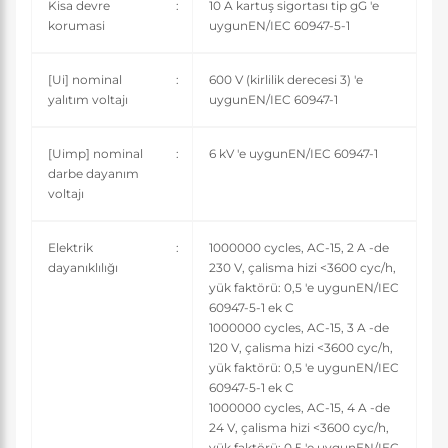
Kisa devre
:
10 A kartuş sigortası tip gG 'e
korumasi
uygunEN/IEC 60947-5-1
[Ui] nominal
:
600 V (kirlilik derecesi 3) 'e
yalıtım voltajı
uygunEN/IEC 60947-1
[Uimp] nominal
:
6 kV 'e uygunEN/IEC 60947-1
darbe dayanım
voltajı
Elektrik
:
1000000 cycles, AC-15, 2 A -de
dayanıklılığı
230 V, çalisma hizi <3600 cyc/h,
yük faktörü: 0,5 'e uygunEN/IEC
60947-5-1 ek C
1000000 cycles, AC-15, 3 A -de
120 V, çalisma hizi <3600 cyc/h,
yük faktörü: 0,5 'e uygunEN/IEC
60947-5-1 ek C
1000000 cycles, AC-15, 4 A -de
24 V, çalisma hizi <3600 cyc/h,
yük faktörü: 0,5 'e uygunEN/IEC