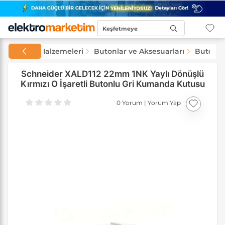
Keşfetmeye
Başla...
n ve Şalt Malzemeleri
Butonlar ve Aksesuarları
Buton K
Schneider XALD112 22mm 1NK Yaylı Dönüşlü
Kırmızı O İşaretli Butonlu Gri Kumanda Kutusu
0 Yorum
|
Yorum Yap