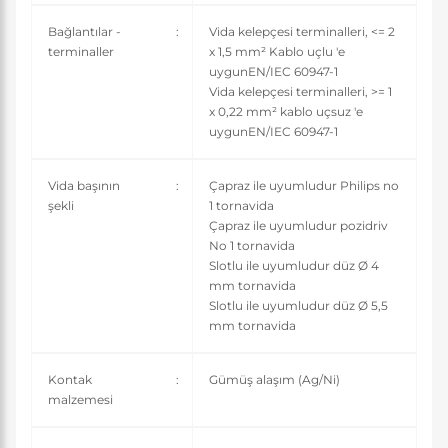
Bağlantılar -
:
Vida kelepçesi terminalleri, <= 2
terminaller
x 1,5 mm² Kablo uçlu 'e
uygunEN/IEC 60947-1
Vida kelepçesi terminalleri, >= 1
x 0,22 mm² kablo uçsuz 'e
uygunEN/IEC 60947-1
Vida başının
:
Çapraz ile uyumludur Philips no
şekli
1 tornavida
Çapraz ile uyumludur pozidriv
No 1 tornavida
Slotlu ile uyumludur düz Ø 4
mm tornavida
Slotlu ile uyumludur düz Ø 5,5
mm tornavida
Kontak
:
Gümüş alaşım (Ag/Ni)
malzemesi