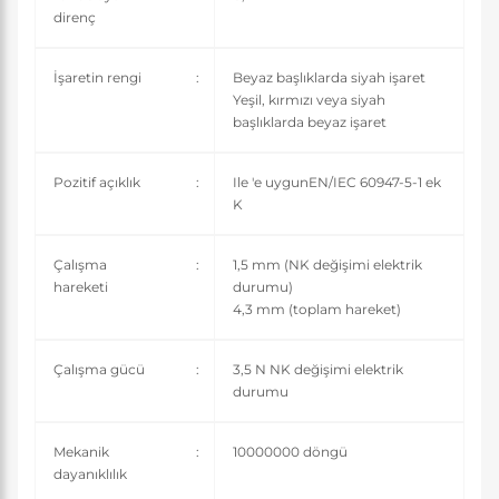
direnç
İşaretin rengi
:
Beyaz başlıklarda siyah işaret
Yeşil, kırmızı veya siyah
başlıklarda beyaz işaret
Pozitif açıklık
:
Ile 'e uygunEN/IEC 60947-5-1 ek
K
Çalışma
:
1,5 mm (NK değişimi elektrik
hareketi
durumu)
4,3 mm (toplam hareket)
Çalışma gücü
:
3,5 N NK değişimi elektrik
durumu
Mekanik
:
10000000 döngü
dayanıklılık