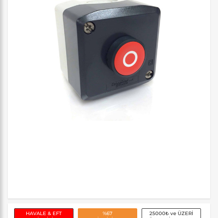
HAVALE & EFT
%67
25000₺ ve ÜZERİ