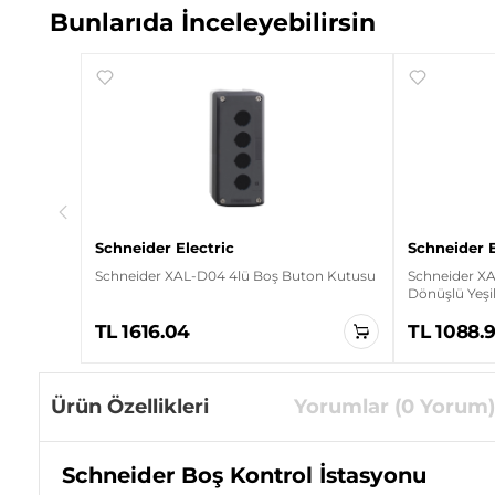
Bunlarıda İnceleyebilirsin
67 3lü
Schneider Electric
Schneider E
Schneider XAL-D04 4lü Boş Buton Kutusu
Schneider X
Dönüşlü Yeşil
Gri Kumanda
TL 1616.04
TL 1088.
Ürün Özellikleri
Yorumlar (0 Yorum)
Schneider Boş Kontrol İstasyonu