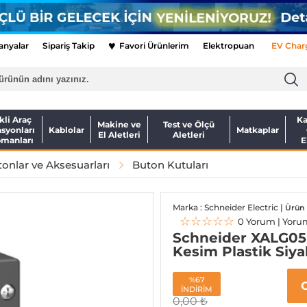
♥
nyalar
Sipariş Takip
Favori Ürünlerim
Elektropuan
EV Char
kli Araç
Ka
Makine ve
Test ve Ölçü
asyonları
Kablolar
Matkaplar
El Aletleri
Aletleri
pmanları
E
onlar ve Aksesuarları
Buton Kutuları
Marka : Schneider Electric |
Ürün 
☆☆☆☆☆
0 Yorum | Yoru
Schneider XALG05 
Kesim Plastik Siya
%67
İNDİRİM
0,00
₺