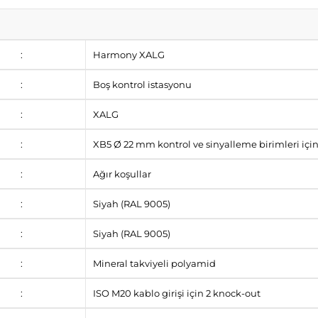
:
Harmony XALG
:
Boş kontrol istasyonu
:
XALG
:
XB5 Ø 22 mm kontrol ve sinyalleme birimleri içi
:
Ağır koşullar
:
Siyah (RAL 9005)
:
Siyah (RAL 9005)
:
Mineral takviyeli polyamid
:
ISO M20 kablo girişi için 2 knock-out