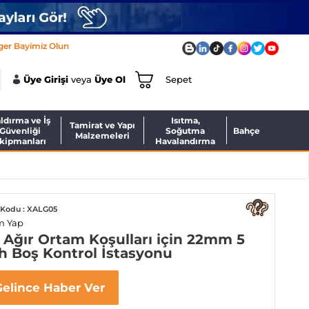
ger Bayimiz Olun
Üye Girişi
veya
Üye Ol
Sepet
ldırma ve İş
Isıtma,
Tamirat ve Yapı
Güvenliği
Soğutma
Bahçe
Malzemeleri
kipmanları
Havalandırma
Kodu : XALG05
m Yap
Ağır Ortam Koşulları için 22mm 5
h Boş Kontrol İstasyonu
Gelince Haber Ver