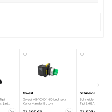
Gwest
Schneider Electric
Tipi
Gwest A5-10XD 1NO Led Işıklı
Schneider A9K24363 
aç Şarj
Kalıcı Mandal Buton
Tipi 3x63A Otomatik 
TL 105.60
TL 527.95