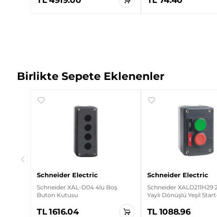
Birlikte Sepete Eklenenler
70x73
on
Schneider Electric
Schneider Electric
Schneider XAL-D04 4lü Boş
Schneider XALD211H29
Buton Kutusu
Yaylı Dönüşlü Yeşil Start
Stop Butonlu Gri Kuma
TL 1616.04
TL 1088.96
Kutusu