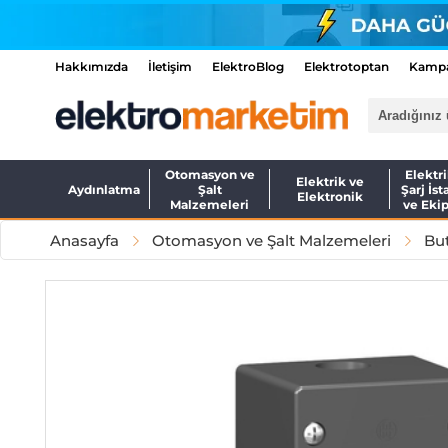
Hakkımızda
İletişim
ElektroBlog
Elektrotoptan
Kampa
Otomasyon ve
Elektri
Elektrik ve
Aydınlatma
Şalt
Şarj İst
Elektronik
Malzemeleri
ve Eki
Anasayfa
Otomasyon ve Şalt Malzemeleri
But