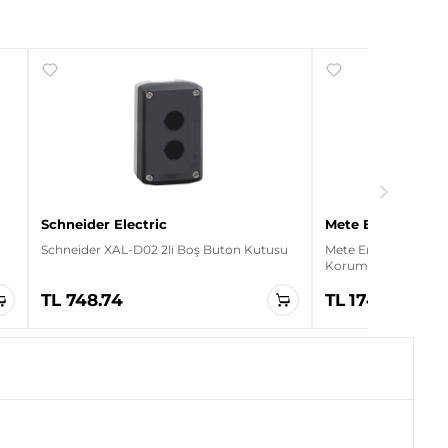
Schneider Electric
Mete Enerji
Schneider XAL-D02 2li Boş Buton Kutusu
Mete Enerji 402636 8
Korumalı Alüminyu
TL 748.74
TL 1749.24