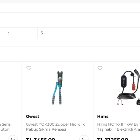
:
5
Gwest
Hims
Serisi
Gwest YQK300 Zupper Hidrolik
Hims HCTK-11 11kW Ev 
 Buton
Pabuç Sıkma Pensesi
Taşınabilir Elektrikli Ar
Cihazı
TL 3456.00
TL 17265.00