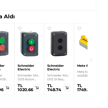
 Aldı
der
Schneider
Schneider
Mete Enerji
c
Electric
Electric
Mete Enerji
er
Schneider XAL-
Schneider XAL-
402636
1H29
D213 Buton
D02 2li Boş
80x230x73 IP67
ylı
Kutusu
Buton Kutusu
6lı Korumalı
TL
TL
TL
Yeşil
Alüminyum
96
1020.66
748.74
1749.24
rmızı
Buton Kutusu
tonlu
manda