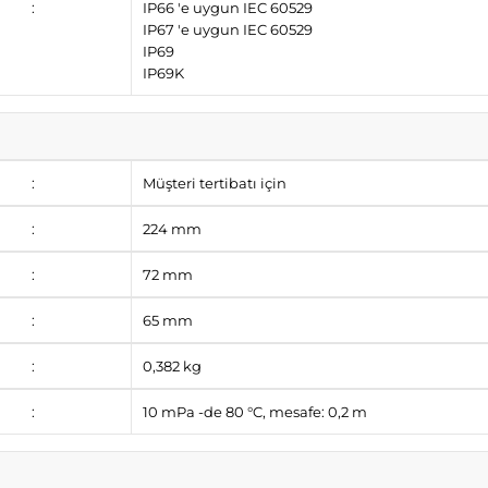
:
IP66 'e uygun IEC 60529
IP67 'e uygun IEC 60529
IP69
IP69K
:
Müşteri tertibatı için
:
224 mm
:
72 mm
:
65 mm
:
0,382 kg
:
10 mPa -de 80 °C, mesafe: 0,2 m