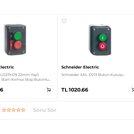
lectric
Schneider Electric
ALD211H29 22mm Yaylı
Schneider XAL-D213 Buton Kutusu
 Start-Kırmızı Stop Butonlu
 Kutusu
96
TL 1020.66
☆☆☆☆☆
Soru Sor