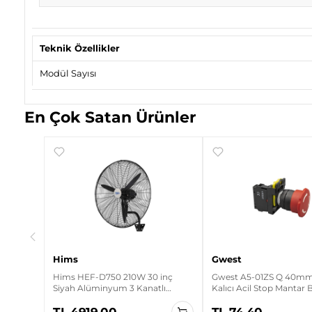
Teknik Özellikler
Modül Sayısı
En Çok Satan Ürünler
inç
lı
ör
Hims
Gwest
Hims HEF-D750 210W 30 inç
Gwest A5-01ZS Q 40mm 
Siyah Alüminyum 3 Kanatlı
Kalıcı Acil Stop Mantar
Sanayi Tipi Duvar Vantilatörü
TL 4919.00
TL 74.40