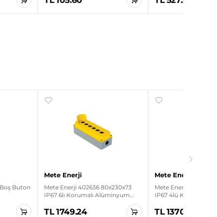
Mete Enerji
Mete Enerji
 Boş Buton
Mete Enerji 402636 80x230x73
Mete Enerji 402626 8
IP67 6lı Korumalı Alüminyum
IP67 4lü Korumalı A
Buton Kutusu
Buton Kutusu
TL 1749.24
TL 1370.34