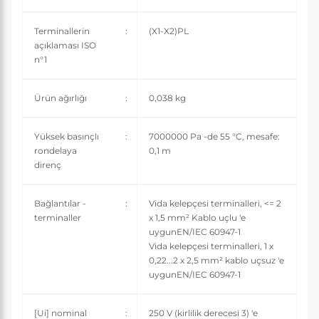
Terminallerin
:
(X1-X2)PL
açıklaması ISO
n°1
Ürün ağırlığı
:
0,038 kg
Yüksek basınçlı
:
7000000 Pa -de 55 °C, mesafe:
rondelaya
0,1 m
direnç
Bağlantılar -
:
Vida kelepçesi terminalleri, <= 2
terminaller
x 1,5 mm² Kablo uçlu 'e
uygunEN/IEC 60947-1
Vida kelepçesi terminalleri, 1 x
0,22...2 x 2,5 mm² kablo uçsuz 'e
uygunEN/IEC 60947-1
[Ui] nominal
:
250 V (kirlilik derecesi 3) 'e