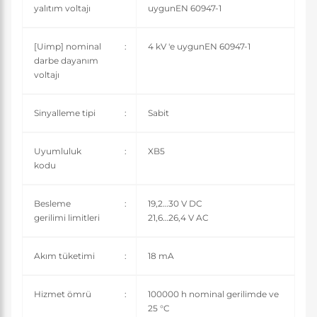
yalıtım voltajı
uygunEN 60947-1
[Uimp] nominal
:
4 kV 'e uygunEN 60947-1
darbe dayanım
voltajı
Sinyalleme tipi
:
Sabit
Uyumluluk
:
XB5
kodu
Besleme
:
19,2…30 V DC
gerilimi limitleri
21,6…26,4 V AC
Akım tüketimi
:
18 mA
Hizmet ömrü
:
100000 h nominal gerilimde ve
25 °C