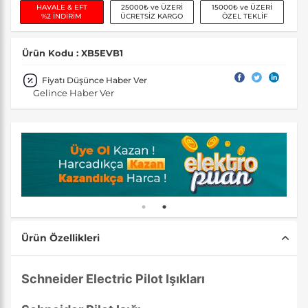
HAVALE & EFT
25000₺ ve ÜZERİ
15000₺ ve ÜZERİ
%2 İNDİRİM
ÜCRETSİZ KARGO
ÖZEL TEKLİF
Ürün Kodu : XB5EVB1
Fiyatı Düşünce Haber Ver
Gelince Haber Ver
Ürün Özellikleri
Schneider Electric Pilot Işıkları