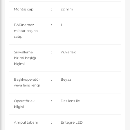
Montaj çapı
:
22 mm
Bölünemez
:
1
miktar başına
satış
Sinyalleme
:
Yuvarlak
birimi başlığı
biçimi
Başlık/operatör
:
Beyaz
veya lens rengi
Operatör ek
:
Daz lens ile
bilgisi
Ampul tabanı
:
Entegre LED