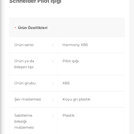
Schneider Pilot Işığı
Ürün Özellikleri
Ürün serisi
:
Harmony XB5
Ürün ya da
:
Pilot ışığı
bileşen tipi
Ürün grubu
:
XB5
Şev malzemesi
:
Koyu gri plastik
Sabitleme
:
Plastik
bileziği
malzemesi