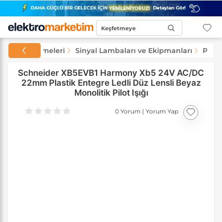
Keşfetmeye
Başla...
 Şalt Malzemeleri
Sinyal Lambaları ve Ekipmanları
Pilot 
Schneider XB5EVB1 Harmony Xb5 24V AC/DC
22mm Plastik Entegre Ledli Düz Lensli Beyaz
Monolitik Pilot Işığı
0 Yorum
|
Yorum Yap