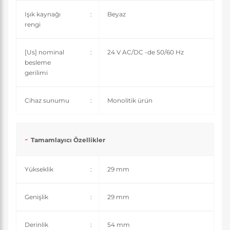
Işık kaynağı
:
Beyaz
rengi
[Us] nominal
:
24 V AC/DC -de 50/60 Hz
besleme
gerilimi
Cihaz sunumu
:
Monolitik ürün
Tamamlayıcı Özellikler
Yükseklik
:
29 mm
Genişlik
:
29 mm
Derinlik
:
54 mm