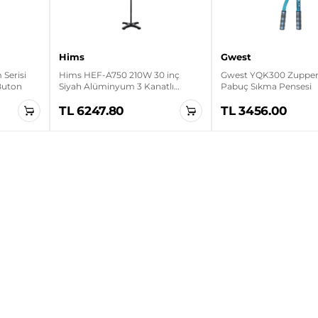
Hims
Gwest
Serisi
Hims HEF-A750 210W 30 inç
Gwest YQK300 Zupper 
 Buton
Siyah Alüminyum 3 Kanatlı
Pabuç Sıkma Pensesi
Sanayi Tipi Ayaklı Vantilatör
TL 6247.80
TL 3456.00