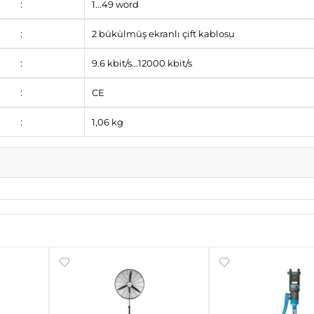
:
1...49 word
:
2 bükülmüş ekranlı çift kablosu
:
9.6 kbit/s...12000 kbit/s
:
CE
:
1,06 kg