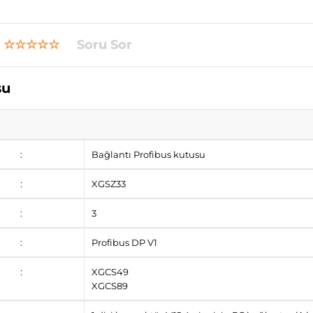
☆☆☆☆☆
Soru Sor
su
:
Bağlantı Profibus kutusu
:
XGSZ33
:
3
:
Profibus DP V1
:
XGCS49
XGCS89