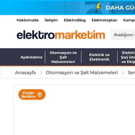
Hakkımızda
İletişim
ElektroBlog
Elektrotoptan
Kampa
Otomasyon ve
Elektri
Elektrik ve
Aydınlatma
Şalt
Şarj İst
Elektronik
Malzemeleri
ve Eki
Anasayfa
Otomasyon ve Şalt Malzemeleri
Sen
Kargo
Bedava