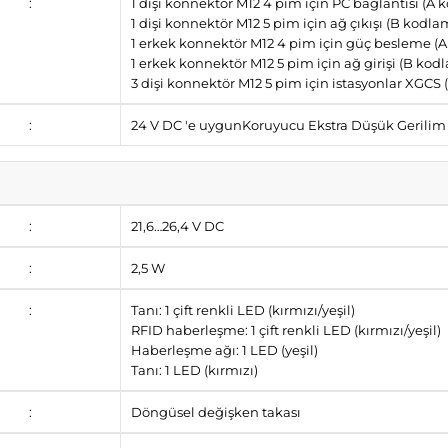
:
1 dişi konnektör M12 4 pim için PC bağlantısı (A
1 dişi konnektör M12 5 pim için ağ çıkışı (B kodla
1 erkek konnektör M12 4 pim için güç besleme (
1 erkek konnektör M12 5 pim için ağ girişi (B kod
3 dişi konnektör M12 5 pim için istasyonlar XGCS
:
24 V DC 'e uygunKoruyucu Ekstra Düşük Gerilim
:
21,6…26,4 V DC
:
2,5 W
:
Tanı: 1 çift renkli LED (kırmızı/yeşil)
RFID haberleşme: 1 çift renkli LED (kırmızı/yeşil)
Haberleşme ağı: 1 LED (yeşil)
Tanı: 1 LED (kırmızı)
:
Döngüsel değişken takası