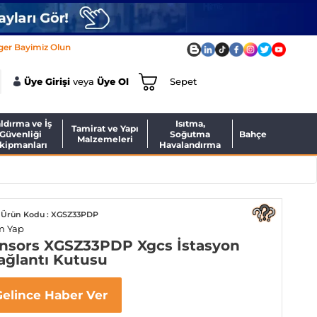
ger Bayimiz Olun
Üye Girişi
veya
Üye Ol
Sepet
ldırma ve İş
Isıtma,
Tamirat ve Yapı
Güvenliği
Soğutma
Bahçe
Malzemeleri
kipmanları
Havalandırma
Ürün Kodu : XGSZ33PDP
m Yap
nsors XGSZ33PDP Xgcs İstasyon
ağlantı Kutusu
Gelince Haber Ver