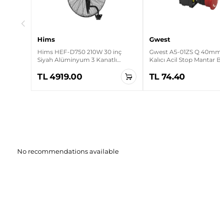
Hims
Gwest
Hims HEF-D750 210W 30 inç
Gwest A5-01ZS Q 40mm 
Siyah Alüminyum 3 Kanatlı
Kalıcı Acil Stop Mantar
Sanayi Tipi Duvar Vantilatörü
TL 4919.00
TL 74.40
No recommendations available