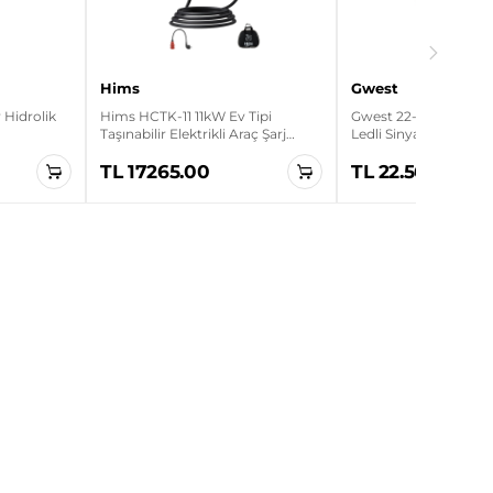
Hims
Gwest
Hidrolik
Hims HCTK-11 11kW Ev Tipi
Gwest 22-K 220V 22m
Taşınabilir Elektrikli Araç Şarj
Ledli Sinyal Lambası
Cihazı
TL 17265.00
TL 22.56