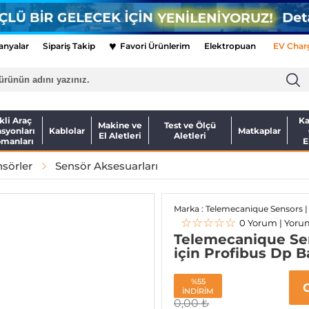
♥
nyalar
Sipariş Takip
Favori Ürünlerim
Elektropuan
EV Char
kli Araç
Ka
Makine ve
Test ve Ölçü
asyonları
Kablolar
Matkaplar
El Aletleri
Aletleri
pmanları
E
sörler
Sensör Aksesuarları
Marka : Telemecanique Sensors |
☆☆☆☆☆
0 Yorum | Yoru
Telemecanique Se
için Profibus Dp B
%55
İNDİRİM
0,00
₺