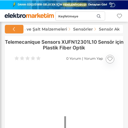
Keşfetmeye
Başla...
Otomasyon ve Şalt Malzemeleri
Sensörler
Sensör Aksesu
Telemecanique Sensors XUFN12301L10 Sensör için
Plastik Fiber Optik
0 Yorum
|
Yorum Yap