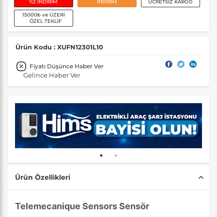
%2 İNDİRİM
İNDİRİM
ÜCRETSİZ KARGO
15000₺ ve ÜZERİ
ÖZEL TEKLİF
Ürün Kodu : XUFN12301L10
Fiyatı Düşünce Haber Ver
Gelince Haber Ver
Ürün Özellikleri
Telemecanique Sensors Sensör