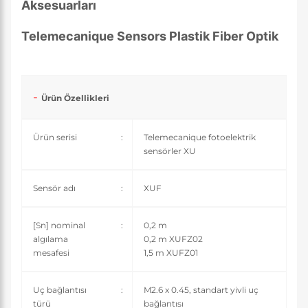
Aksesuarları
Telemecanique Sensors Plastik Fiber Optik
Ürün Özellikleri
Ürün serisi
:
Telemecanique fotoelektrik
sensörler XU
Sensör adı
:
XUF
[Sn] nominal
:
0,2 m
algılama
0,2 m XUFZ02
mesafesi
1,5 m XUFZ01
Uç bağlantısı
:
M2.6 x 0.45, standart yivli uç
türü
bağlantısı