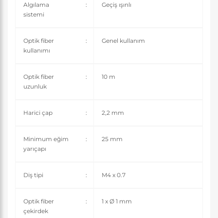
Algılama
:
Geçiş ışınlı
sistemi
Optik fiber
:
Genel kullanım
kullanımı
Optik fiber
:
10 m
uzunluk
Harici çap
:
2,2 mm
Minimum eğim
:
25 mm
yarıçapı
Diş tipi
:
M4 x 0.7
Optik fiber
:
1 x Ø 1 mm
çekirdek