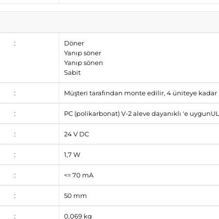
:
Döner
Yanıp söner
Yanıp sönen
Sabit
:
Müşteri tarafından monte edilir, 4 üniteye kadar
:
PC (polikarbonat) V-2 aleve dayanıklı 'e uygunU
:
24 V DC
:
1,7 W
:
<= 70 mA
:
50 mm
:
0,069 kg