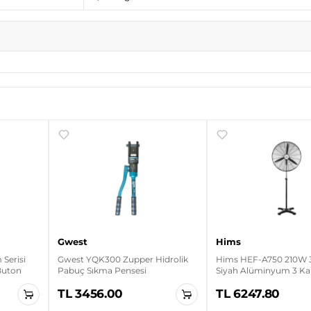
Gwest
Hims
Serisi
Gwest YQK300 Zupper Hidrolik
Hims HEF-A750 210W 3
 Buton
Pabuç Sıkma Pensesi
Siyah Alüminyum 3 Kan
Sanayi Tipi Ayaklı Vanti
TL 3456.00
TL 6247.80