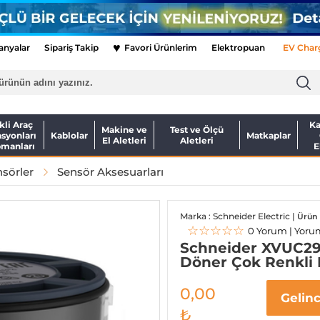
♥
nyalar
Sipariş Takip
Favori Ürünlerim
Elektropuan
EV Char
kli Araç
Ka
Makine ve
Test ve Ölçü
asyonları
Kablolar
Matkaplar
El Aletleri
Aletleri
pmanları
E
sörler
Sensör Aksesuarları
Marka : Schneider Electric |
Ürün
☆☆☆☆☆
0 Yorum | Yoru
Schneider XVUC29
Döner Çok Renkli 
0,00
Gelin
₺