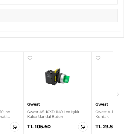
Gwest
Gwest
0 inç
Gwest A5-10XD 1NO Led Işıklı
Gwest A-10 Yedek 1No
atlı
Kalıcı Mandal Buton
Kontak
latör
TL 105.60
TL 23.52