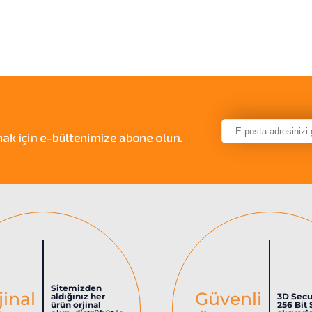
Sitemizden
jinal
Güvenli
aldığınız her
3D Secu
ürün orjinal
256 Bit 