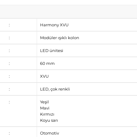
:
Harmony XVU
:
Modüler ışıklı kolon
:
LED ünitesi
:
60 mm
:
XVU
:
LED, çok renkli
:
Yeşil
Mavi
Kırmızı
Koyu sarı
:
Otomotiv