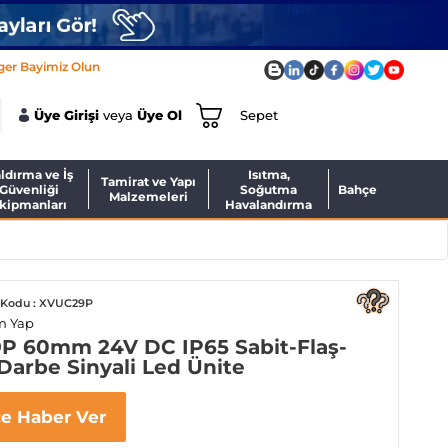
ger Bayimiz Olun
Üye Girişi
veya
Üye Ol
Sepet
ldırma ve İş
Isıtma,
Tamirat ve Yapı
Güvenliği
Soğutma
Bahçe
Malzemeleri
kipmanları
Havalandırma
 Kodu : XVUC29P
m Yap
P 60mm 24V DC IP65 Sabit-Flaş-
Darbe Sinyali Led Ünite
ce Haber Ver