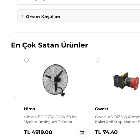
Ortam Koşulları
En Çok Satan Ürünler
 İçi
 Makaron
Hims
Gwest
Hims HEF-D750 210W 30 inç
Gwest A5-01ZS Q 40mm 
Siyah Alüminyum 3 Kanatlı
Kalıcı Acil Stop Mantar
Sanayi Tipi Duvar Vantilatörü
TL 4919.00
TL 74.40