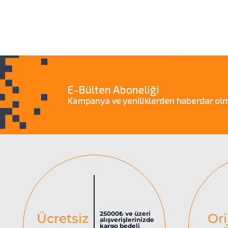
25000₺ ve üzeri
Ücretsiz
Ori
alışverişlerinizde
kargo bedeli