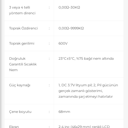
3 veya 4 telli
:
0,00Ω–30KΩ
yöntem direnci
Toprak Özdirenci
:
0,00Ω–9999KΩ
Toprak gerilimi
:
600V
Doğruluk
:
23°C±5°C, %75 bağıl nem altında
Garantili Sıcaklık
Nem
Güç kaynağı
:
1, DC 3.7V lityum pil; 2, Pil gücünün
gerçek zamanlı gösterimi,
zamanında şarj etmeyi hatırlatır
Çene boyutu
:
68mm
Ekran
:
2,4 inç (46x29 mm) renkli LCD