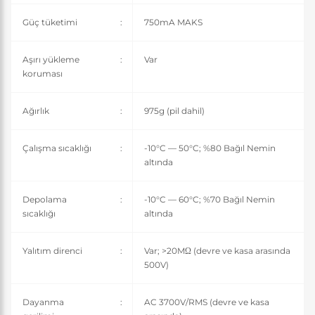
Güç tüketimi
:
750mA MAKS
Aşırı yükleme
:
Var
koruması
Ağırlık
:
975g (pil dahil)
Çalışma sıcaklığı
:
-10°C — 50°C; %80 Bağıl Nemin
altında
Depolama
:
-10°C — 60°C; %70 Bağıl Nemin
sıcaklığı
altında
Yalıtım direnci
:
Var; >20MΩ (devre ve kasa arasında
500V)
Dayanma
:
AC 3700V/RMS (devre ve kasa