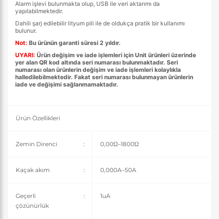
Alarm işlevi bulunmakta olup, USB ile veri aktarımı da
yapılabilmektedir.
Dahili şarj edilebilir lityum pili ile de oldukça pratik bir kullanımı
bulunur.
Not:
Bu ürünün garanti süresi 2 yıldır.
UYARI:
Ürün değişim ve iade işlemleri için Unit ürünleri üzerinde
yer alan QR kod altında seri numarası bulunmaktadır. Seri
numarası olan ürünlerin değişim ve iade işlemleri kolaylıkla
halledilebilmektedir. Fakat seri numarası bulunmayan ürünlerin
iade ve değişimi sağlanmamaktadır.
Ürün Özellikleri
Zemin Direnci
:
0,00Ω–1800Ω
Kaçak akım
:
0,000A–50A
Geçerli
:
1uA
çözünürlük