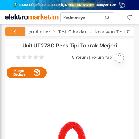
Keşfetmeye
Başla...
Test ve Ölçü Aletleri
Test Cihazları
İzolasyon Test Cihaz
Unit UT278C Pens Tipi Toprak Meğeri
0 Yorum
|
Yorum Yap
Kargo
Bedava