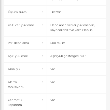
Ölçüm süresi
:
1 kez/sn
USB veri yükleme
:
Depolanan veriler yüklenebilir,
kaydedilebilir ve yazdırılabilir.
Veri depolama
:
500 takım
Aşırı yükleme
:
Aşırı yük göstergesi "OL"
Arka ışık
:
Var
Alarm
:
Var
fonksiyonu
Otomatik
:
Var
kapanma