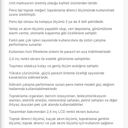
Unit markasının üretmiş olduğu kaliteli ürünlerden biridir.
Pens tipi toprak meğeri; topraklama direnci ölçümünde kullanılmak
üzere üretilmiştir.
Pens tipi olması ile kelepçe ölçümü 2 ya da 4 telli şekildedir.
Voltaj ve akım ölçümü yapabilir olup, veri depolama, görüntülüme
alarm verme, otomatik kapanma gibi özelliklere sahiptir.
Farklı pek çok işlevi sayesinde kullanıcılara da üstün çalışma
performansı sunarlar.
Kullanılan hızlı filtreleme sistem ile parazit en aza indirilmektedir.
2,4 inç renkli ekranı ile estetik görünüme sahiptirler.
Taşıması oldukça kolay ve geniş ölçüm aralığına sahiptir.
Yükske çözünürlük, güçlü parazit önleme özelliği sayesinde
karakterize edilmektedir.
İstikrarlı çalışma performansı sunan pens metre modeli güç dağıtım
hatlarında kullanılabilmektedir.
Topraklama ızgaraları, benzin istasyonları, telekomünikasyon
alanları, elektrik enerjisi, meteoroloji sahaları, petrol sahaları ve diğer
ihtiyaç duyulan pek çok alanda kullanılabilirler.
Tasarımları bakımından 2,4 inç LCD renkli ekranı bulunur.
Toprak direnci ölçümü, kaçak akım ölçümü, topraklama gerilimi
ölçümü, toprak direnci ve yük akımı ölçümü için kullanımı sağlanır.