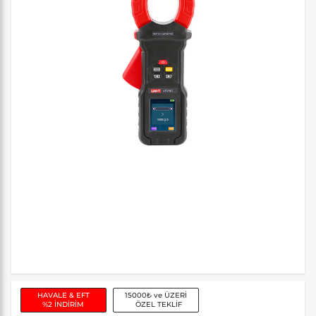
HAVALE & EFT
15000₺ ve ÜZERİ
%2 İNDİRİM
ÖZEL TEKLİF