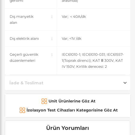
gerilimi
arasında)
Dış manyetik
:
Var; ＜40A/dk
alan
Dış elektrik alanı
:
Var; <1V /dk
Geçerli güvenlik
:
IEC61010-1; IEC61010-031; IEC61557-
düzenlemeleri
1(Toprak direnci); KAT Ⅲ 300V, KAT
IV 150V; Kirlilik derecesi: 2
İade & Teslimat
Unit Ürünlerine Göz At
İzolasyon Test Cihazları Kategorisine Göz At
Ürün Yorumları