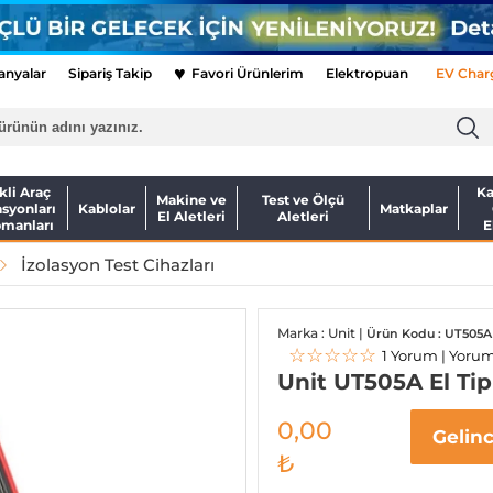
♥
nyalar
Sipariş Takip
Favori Ürünlerim
Elektropuan
EV Char
kli Araç
Ka
Makine ve
Test ve Ölçü
asyonları
Kablolar
Matkaplar
El Aletleri
Aletleri
pmanları
E
İzolasyon Test Cihazları
Marka : Unit |
Ürün Kodu : UT505A
☆☆☆☆☆
1 Yorum | Yoru
Unit UT505A El Tip
0,00
Gelin
₺