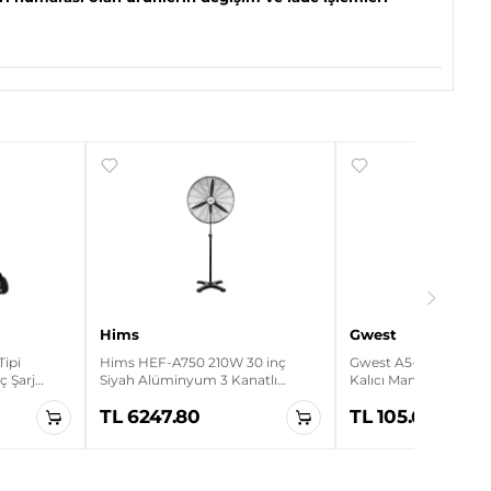
Hims
Gwest
Tipi
Hims HEF-A750 210W 30 inç
Gwest A5-10XD 1NO Le
aç Şarj
Siyah Alüminyum 3 Kanatlı
Kalıcı Mandal Buton
Sanayi Tipi Ayaklı Vantilatör
TL 6247.80
TL 105.60