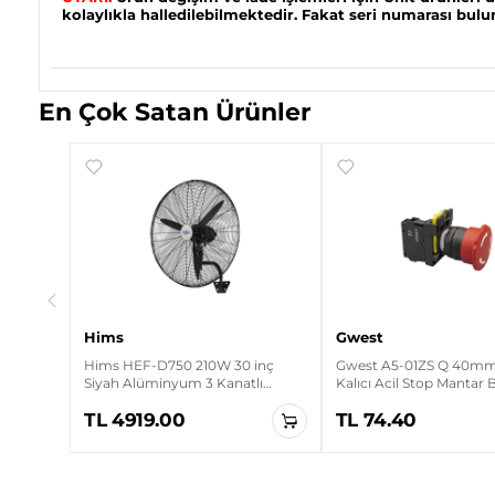
kolaylıkla halledilebilmektedir. Fakat seri numarası bu
En Çok Satan Ürünler
ırmızı
Hims
Gwest
Hims HEF-D750 210W 30 inç
Gwest A5-01ZS Q 40mm 
Siyah Alüminyum 3 Kanatlı
Kalıcı Acil Stop Mantar
Sanayi Tipi Duvar Vantilatörü
TL 4919.00
TL 74.40