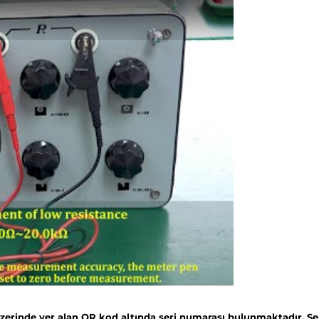
 üzerinde yer alan QR kod altında seri numarası bulunmaktadır. Se