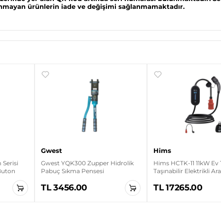
lunmayan ürünlerin iade ve değişimi sağlanmamaktadır.
Gwest
Hims
Serisi
Gwest YQK300 Zupper Hidrolik
Hims HCTK-11 11kW Ev 
 Buton
Pabuç Sıkma Pensesi
Taşınabilir Elektrikli Ar
Cihazı
TL 3456.00
TL 17265.00