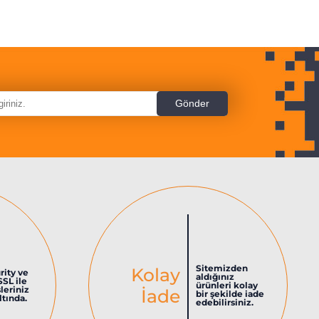
Sitemizden
Kolay
rity ve
aldığınız
SSL ile
ürünleri kolay
şleriniz
İade
bir şekilde iade
tında.
edebilirsiniz.