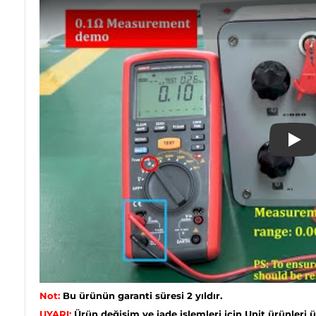
Play
Not:
Bu ürünün garanti süresi 2 yıldır.
UYARI:
Ürün değişim ve iade işlemleri için Unit ürünleri