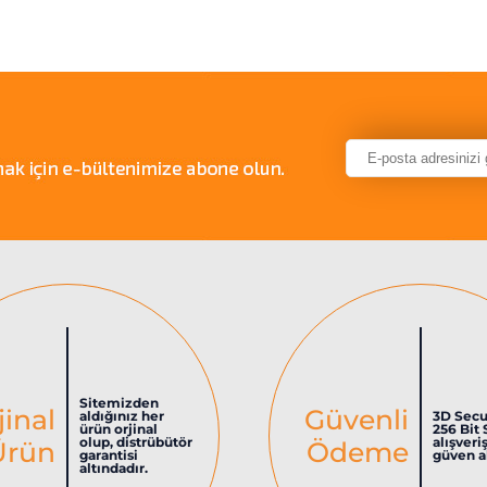
Sitemizden
jinal
Güvenli
aldığınız her
3D Secu
ürün orjinal
256 Bit 
olup, distrübütör
alışveri
Ürün
Ödeme
garantisi
güven al
altındadır.