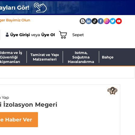
ger Bayimiz Olun
Üye Girişi
veya
Üye Ol
Sepet
ldırma ve İş
Isıtma,
Tamirat ve Yapı
Güvenliği
Soğutma
Bahçe
Malzemeleri
kipmanları
Havalandırma
m Yap
i İzolasyon Megeri
ce Haber Ver