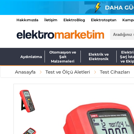
Hakkımızda
İletişim
ElektroBlog
Elektrotoptan
Kampa
Otomasyon ve
Elektri
Elektrik ve
Aydınlatma
Şalt
Şarj İst
Elektronik
Malzemeleri
ve Eki
Anasayfa
Test ve Ölçü Aletleri
Test Cihazları