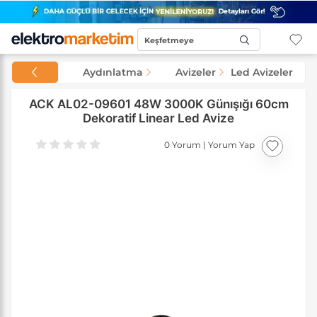
Keşfetmeye
Başla...
Aydınlatma
Avizeler
Led Avizeler
ACK AL02-09601 48W 3000K Günışığı 60cm
Dekoratif Linear Led Avize
0 Yorum
|
Yorum Yap