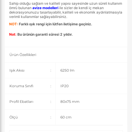
Sahip olduğu sağlam ve kaliteli yapısı sayesinde uzun süreli kullanım
ömrü bulunan
avize modelleri
ile sizler de kendi iç mekan
dekorasyonunuzu tasarlayabilir, kaliteli ve ekonomik aydınlatmasıyla
verimli kullanımlar sağlayabilirsiniz.
NOT:
Farklı ışık rengi için lütfen iletişime geçiniz.
Not:
Bu ürünün garanti süresi 2 yıldır.
Ürün Özellikleri
Işık Akısı
:
6250 lm
Koruma Sınıfı
:
IP20
Profil Ebatları
:
80x75 mm
Ölçü
:
60 cm