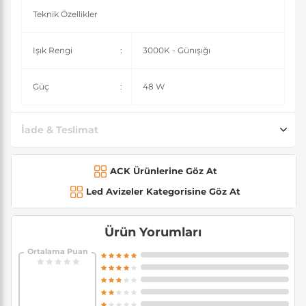
Teknik Özellikler
Işık Rengi
:
3000K - Günışığı
Güç
:
48 W
İade & Teslimat
ACK Ürünlerine Göz At
Led Avizeler Kategorisine Göz At
Ürün Yorumları
Ortalama Puan