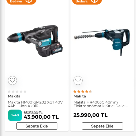
Bedava
Bedava
Makita
Makita
Makita HM001GM202 XGT 40V
Makita HR4003C 40mm
4Ah Li-ion Akülü
Elektropnömatik Kırıcı Delici
Elektropnömatik Kırıcı
Matkap
85.212,00 TL
25.990,00 TL
%48
43.900,00 TL
Sepete Ekle
Sepete Ekle