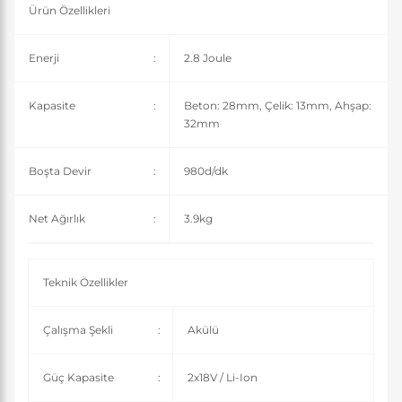
Ürün Özellikleri
Enerji
:
2.8 Joule
Kapasite
:
Beton: 28mm, Çelik: 13mm, Ahşap:
32mm
Boşta Devir
:
980d/dk
Net Ağırlık
:
3.9kg
Teknik Özellikler
Çalışma Şekli
:
Akülü
Güç Kapasite
:
2x18V / Li-Ion