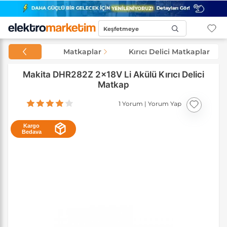
Keşfetmeye
Başla...
Matkaplar
Kırıcı Delici Matkaplar
Makita DHR282Z 2x18V Li Akülü Kırıcı Delici
Matkap
1 Yorum
|
Yorum Yap
Kargo
Bedava