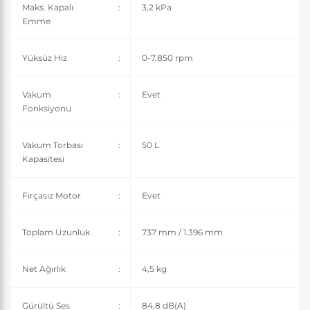
Maks. Kapalı
:
3,2 kPa
Emme
Yüksüz Hız
:
0-7.850 rpm
Vakum
:
Evet
Fonksiyonu
Vakum Torbası
:
50 L
Kapasitesi
Fırçasız Motor
:
Evet
Toplam Uzunluk
:
737 mm / 1.396 mm
Net Ağırlık
:
4,5 kg
Gürültü Ses
:
84,8 dB(A)