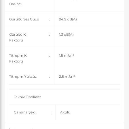
Basıncı
Gürültü Ses Gücü
:
94,9 dB(A)
Gürültü K
:
1,3 dB(A)
Faktörü
Titreşim K
:
1,5 m/sn²
Faktörü
Titreşim Yüksüz
:
2,5 m/sn²
Teknik Özellikler
Çalışma Şekli
:
Akülü