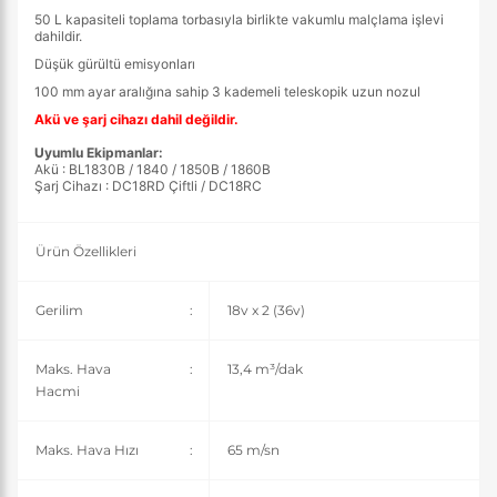
50 L kapasiteli toplama torbasıyla birlikte vakumlu malçlama işlevi
dahildir.
Düşük gürültü emisyonları
100 mm ayar aralığına sahip 3 kademeli teleskopik uzun nozul
Akü ve şarj cihazı dahil değildir.
Uyumlu Ekipmanlar:
Akü : BL1830B / 1840 / 1850B / 1860B
Şarj Cihazı : DC18RD Çiftli / DC18RC
Ürün Özellikleri
Gerilim
:
18v x 2 (36v)
Maks. Hava
:
13,4 m³/dak
Hacmi
Maks. Hava Hızı
:
65 m/sn