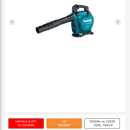
HAVALE & EFT
%31
15000₺ ve ÜZERİ
%2 İNDİRİM
İNDİRİM
ÖZEL TEKLİF