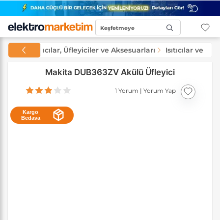
Keşfetmeye
Başla...
letleri
Isıtıcılar, Üfleyiciler ve Aksesuarları
Isıtıcılar ve Üfle
Makita DUB363ZV Akülü Üfleyici
1 Yorum
|
Yorum Yap
Kargo
Bedava