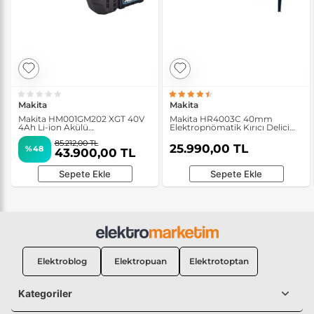
Makita
Makita
Makita HM001GM202 XGT 40V
Makita HR4003C 40mm
4Ah Li-ion Akülü
Elektropnömatik Kırıcı Delici
Elektropnömatik Kırıcı
Matkap
85.212,00 TL
25.990,00 TL
%48
43.900,00 TL
Sepete Ekle
Sepete Ekle
Elektroblog
Elektropuan
Elektrotoptan
Kategoriler