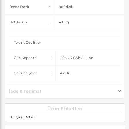
Boşta Devir
:
980d/dk
Net Ağırlık
:
4.0kg
Teknik Özellikler
Güç Kapasite
:
40V / 4.0Ah / Li-Ion
Çalışma Şekli
:
Akülü
İade & Teslimat
Ürün Etiketleri
Hilti Şarjlı Matkap