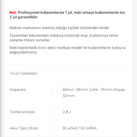
Not:
Profesyonel kullanımlarda 1 yıl, hobi amaçlı kullanımlarda ise
2 yıl garantilidir.
Makita markasının üretmiş olduğu kaliteli ürünlerden biridir.
Tasarımları bakımından oldukça kullanışlı olup, kullanıcıya rahat
çalışma imkanı sunarlar.
Elektropnömatik kırıcı delici matkap modeli ile kullanımlarını kolayca
sağlayabilirsiniz.
Ürün Özellikleri
Kapasite
:
Beton: 28mm Çelik : 13mm Ahşap :
32mm
Darbe enerjisi
:
2.8 J
Akü / Şarj cihazı
:
BL4040 / DC40RA