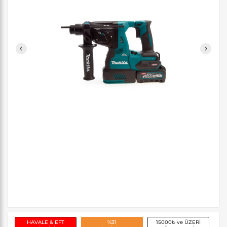
HAVALE & EFT
%31
15000₺ ve ÜZERİ