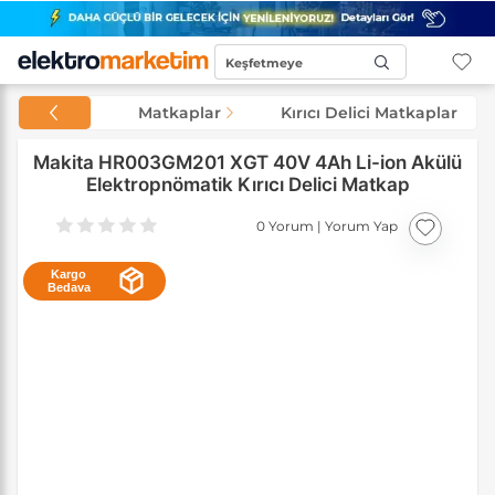
Keşfetmeye
Başla...
Matkaplar
Kırıcı Delici Matkaplar
Makita HR003GM201 XGT 40V 4Ah Li-ion Akülü
Elektropnömatik Kırıcı Delici Matkap
0 Yorum
|
Yorum Yap
Kargo
Bedava