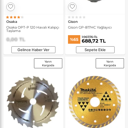
Osaka
Gison
Osaka OPT-P 120 Havalı Kalıpçı
Gison GP-817HC Yağlayıcı
Taşlama
1.967,76 TL
0,00 TL
%65
688,72 TL
Gelince Haber Ver
Sepete Ekle
Yarın
Yarın
Kargoda
Kargoda