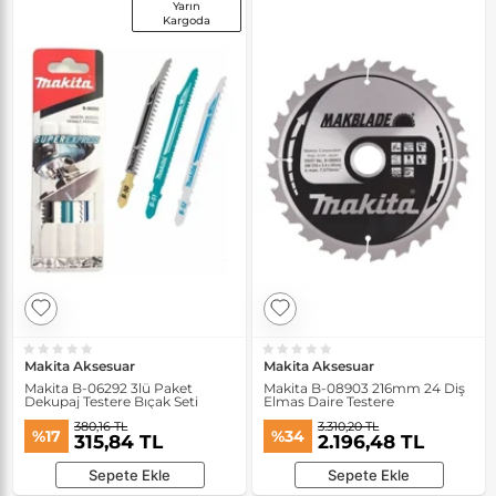
Yarın
Kargoda
Makita Aksesuar
Makita Aksesuar
Makita B-06292 3lü Paket
Makita B-08903 216mm 24 Diş
Dekupaj Testere Bıçak Seti
Elmas Daire Testere
380,16 TL
3.310,20 TL
%17
%34
315,84 TL
2.196,48 TL
Sepete Ekle
Sepete Ekle