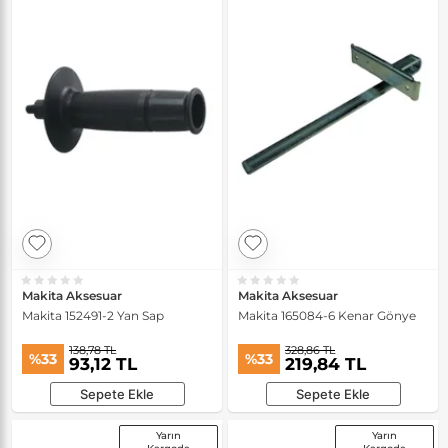
Makita Aksesuar
Makita Aksesuar
Makita 152491-2 Yan Sap
Makita 165084-6 Kenar Gönye
138,78 TL
328,86 TL
%33
%33
93,12 TL
219,84 TL
Sepete Ekle
Sepete Ekle
Yarın
Yarın