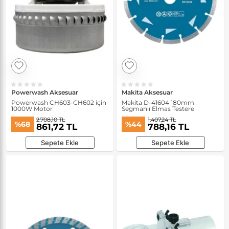
Powerwash Aksesuar
Makita Aksesuar
Powerwash CH603-CH602 için
Makita D-41604 180mm
1000W Motor
Segmanlı Elmas Testere
2.708,10 TL
1.407,24 TL
%68
%44
861,72 TL
788,16 TL
Sepete Ekle
Sepete Ekle