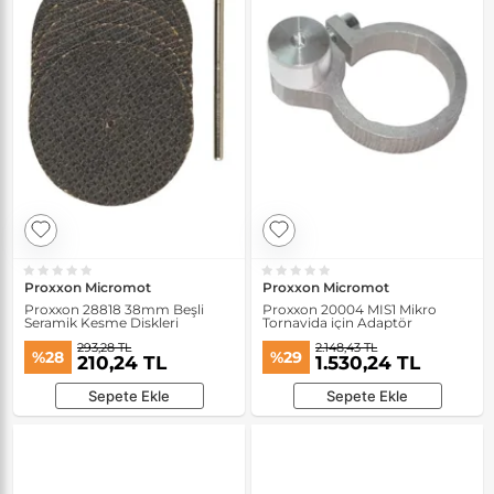
Proxxon Micromot
Proxxon Micromot
Proxxon 28818 38mm Beşli
Proxxon 20004 MIS1 Mikro
Seramik Kesme Diskleri
Tornavida için Adaptör
293,28 TL
2.148,43 TL
%28
%29
210,24 TL
1.530,24 TL
Sepete Ekle
Sepete Ekle