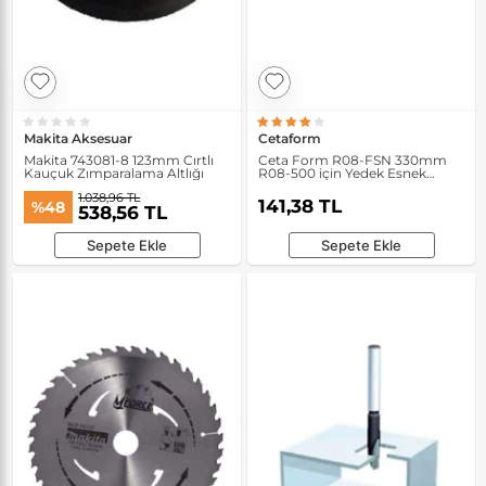
Makita Aksesuar
Cetaform
Makita 743081-8 123mm Cırtlı
Ceta Form R08-FSN 330mm
Kauçuk Zımparalama Altlığı
R08-500 için Yedek Esnek
Hortum Uç
1.038,96 TL
141,38 TL
%48
538,56 TL
Sepete Ekle
Sepete Ekle