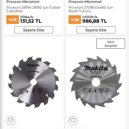
Proxxon Micromot
Proxxon Micromot
Proxxon 28194 28192 için Tutkal
Proxxon 27096 Ds460 için
Çubukları
Bıçak Tutucu
177,84 TL
1.377,79 TL
%26
%28
131,52 TL
986,88 TL
Sepete Ekle
Sepete Ekle
Yarın
Kargoda