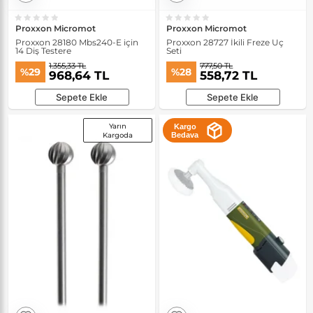
Proxxon Micromot
Proxxon Micromot
Proxxon 28180 Mbs240-E için
Proxxon 28727 İkili Freze Uç
14 Diş Testere
Seti
1.355,33 TL
777,50 TL
%29
%28
968,64 TL
558,72 TL
Sepete Ekle
Sepete Ekle
Yarın
Kargo
Kargoda
Bedava