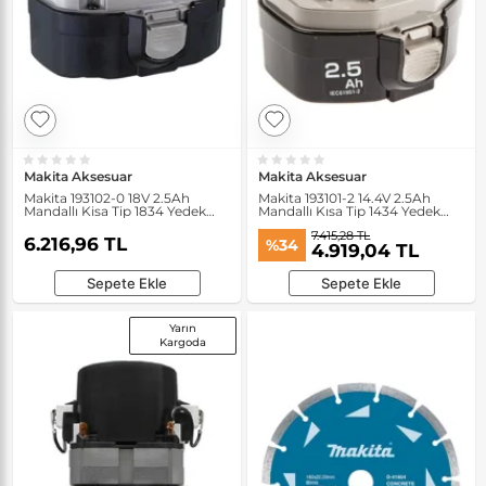
Makita Aksesuar
Makita Aksesuar
Makita 193102-0 18V 2.5Ah
Makita 193101-2 14.4V 2.5Ah
Mandallı Kisa Tip 1834 Yedek
Mandallı Kısa Tip 1434 Yedek
Akü
Akü
7.415,28 TL
6.216,96 TL
%34
4.919,04 TL
Sepete Ekle
Sepete Ekle
Yarın
Kargoda