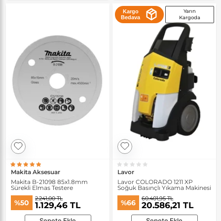
Yarın
Kargo
Bedava
Kargoda
Makita Aksesuar
Lavor
Makita B-21098 85x1.8mm
Lavor COLORADO 1211 XP
Sürekli Elmas Testere
Soğuk Basınçlı Yıkama Makinesi
2.241,00 TL
60.401,95 TL
%50
%66
1.129,46 TL
20.586,21 TL
Sepete Ekle
Sepete Ekle