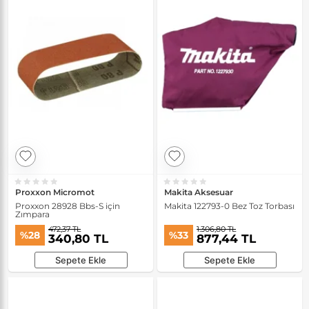
Proxxon Micromot
Makita Aksesuar
Proxxon 28928 Bbs-S için
Makita 122793-0 Bez Toz Torbası
Zımpara
472,37 TL
1.306,80 TL
%28
%33
340,80 TL
877,44 TL
Sepete Ekle
Sepete Ekle