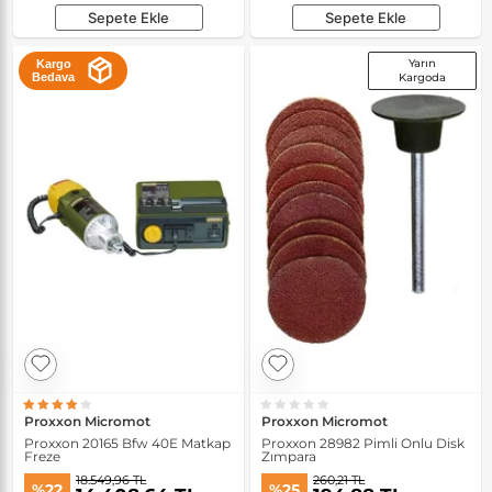
Sepete Ekle
Sepete Ekle
Yarın
Kargo
Bedava
Kargoda
Proxxon Micromot
Proxxon Micromot
Proxxon 20165 Bfw 40E Matkap
Proxxon 28982 Pimli Onlu Disk
Freze
Zımpara
18.549,96 TL
260,21 TL
%22
%25