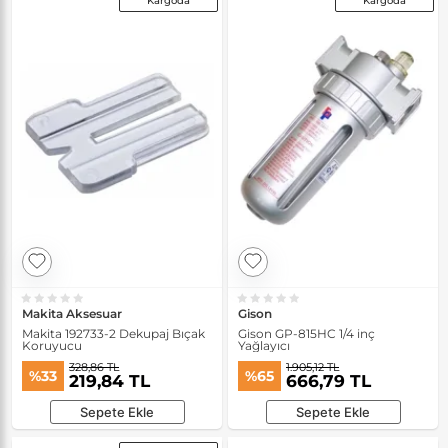
Kargoda
Kargoda
Makita Aksesuar
Gison
Makita 192733-2 Dekupaj Bıçak
Gison GP-815HC 1/4 inç
Koruyucu
Yağlayıcı
328,86 TL
1.905,12 TL
%33
%65
219,84 TL
666,79 TL
Sepete Ekle
Sepete Ekle