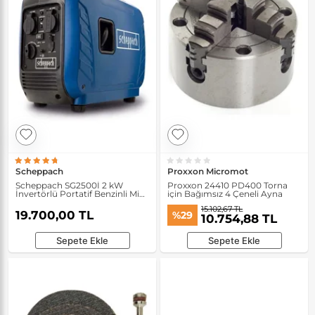
Scheppach
Proxxon Micromot
Scheppach SG2500İ 2 kW
Proxxon 24410 PD400 Torna
İnvertörlü Portatif Benzinli Mini
için Bağımsız 4 Çeneli Ayna
Jeneratör
15.102,67 TL
19.700,00 TL
%29
10.754,88 TL
Sepete Ekle
Sepete Ekle