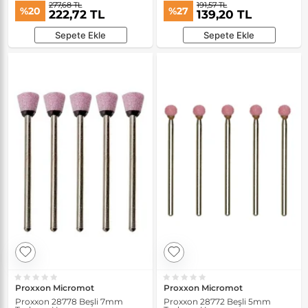
277,68 TL
191,57 TL
%20
%27
222,72 TL
139,20 TL
Sepete Ekle
Sepete Ekle
Proxxon Micromot
Proxxon Micromot
Proxxon 28778 Beşli 7mm
Proxxon 28772 Beşli 5mm