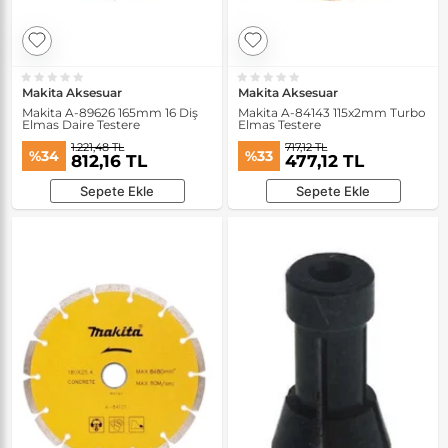
Makita Aksesuar
Makita Aksesuar
Makita A-89626 165mm 16 Diş
Makita A-84143 115x2mm Turbo
Elmas Daire Testere
Elmas Testere
1.221,48 TL
717,12 TL
%34
%33
812,16 TL
477,12 TL
Sepete Ekle
Sepete Ekle