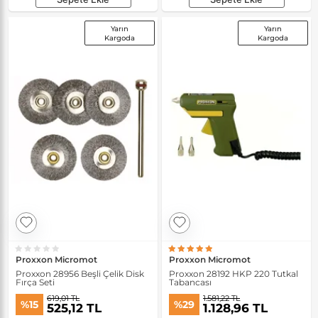
Yarın
Yarın
Kargoda
Kargoda
Proxxon Micromot
Proxxon Micromot
Proxxon 28956 Beşli Çelik Disk
Proxxon 28192 HKP 220 Tutkal
Fırça Seti
Tabancası
619,01 TL
1.581,22 TL
%15
%29
525,12 TL
1.128,96 TL