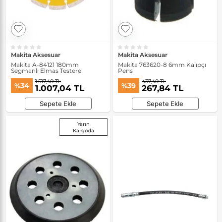
Makita Aksesuar
Makita Aksesuar
Makita A-84121 180mm
Makita 763620-8 6mm Kalıpçı
Segmanlı Elmas Testere
Pens
1.517,40 TL
437,40 TL
%34
%39
1.007,04 TL
267,84 TL
Sepete Ekle
Sepete Ekle
Yarın
Kargoda