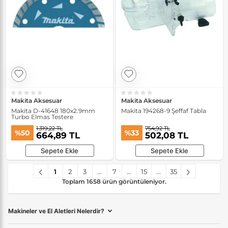
Makita Aksesuar
Makita Aksesuar
Makita D-41648 180x2.9mm
Makita 194268-9 Şeffaf Tabla
Turbo Elmas Testere
1.319,22 TL
754,92 TL
%50
%33
664,89 TL
502,08 TL
Sepete Ekle
Sepete Ekle
1
2
3
...
7
...
15
...
35
Toplam 1658 ürün görüntüleniyor.
Makineler ve El Aletleri Nelerdir?