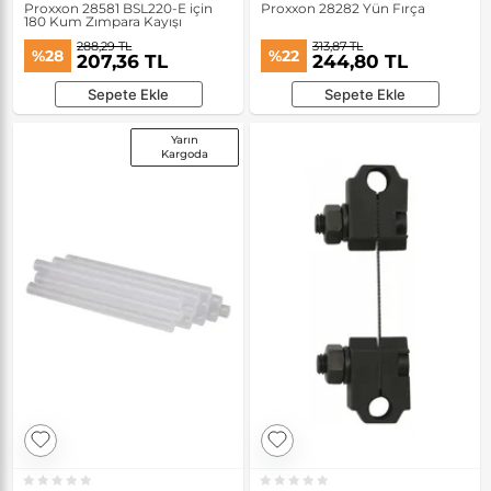
Proxxon 28581 BSL220-E için
Proxxon 28282 Yün Fırça
180 Kum Zımpara Kayışı
288,29 TL
313,87 TL
%28
%22
207,36 TL
244,80 TL
Sepete Ekle
Sepete Ekle
Yarın
Kargoda