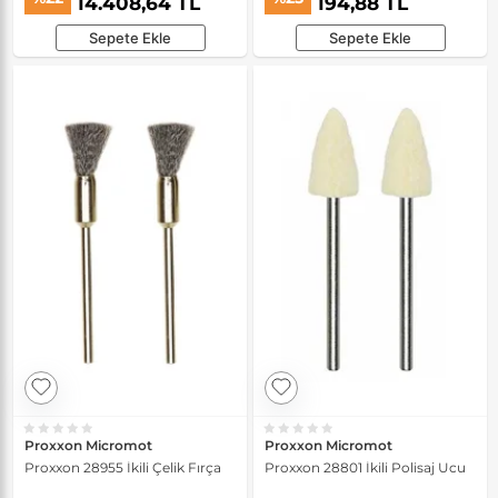
14.408,64 TL
194,88 TL
Sepete Ekle
Sepete Ekle
Proxxon Micromot
Proxxon Micromot
Proxxon 28955 İkili Çelik Fırça
Proxxon 28801 İkili Polisaj Ucu