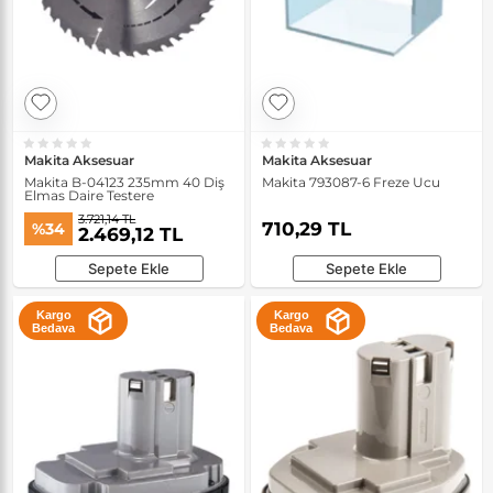
Makita Aksesuar
Makita Aksesuar
Makita B-04123 235mm 40 Diş
Makita 793087-6 Freze Ucu
Elmas Daire Testere
3.721,14 TL
710,29 TL
%34
2.469,12 TL
Sepete Ekle
Sepete Ekle
Kargo
Kargo
Bedava
Bedava