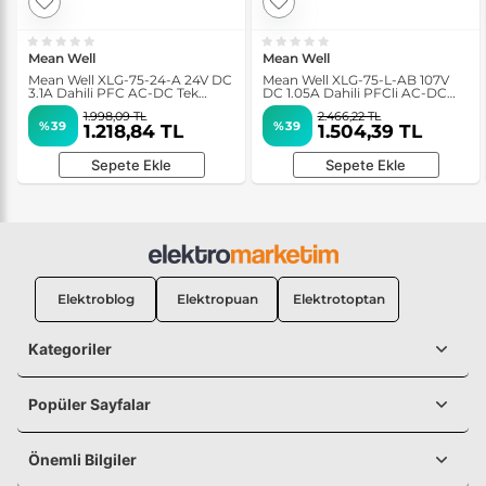
Mean Well
Mean Well
Mean Well XLG-75-24-A 24V DC
Mean Well XLG-75-L-AB 107V
3.1A Dahili PFC AC-DC Tek
DC 1.05A Dahili PFCli AC-DC
Çıkışlı Led Sürücü
Tek Çıkışlı Led Sürücü
1.998,09 TL
2.466,22 TL
%39
%39
1.218,84 TL
1.504,39 TL
Sepete Ekle
Sepete Ekle
Elektroblog
Elektropuan
Elektrotoptan
Kategoriler
Popüler Sayfalar
Önemli Bilgiler