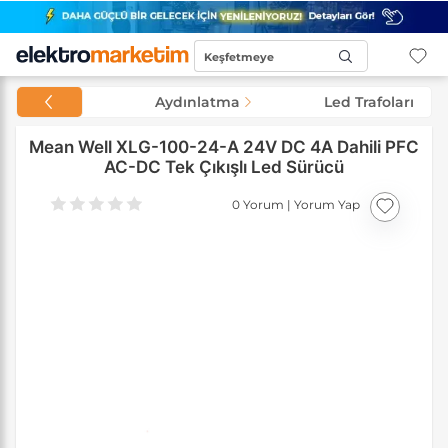
Keşfetmeye
Başla...
Aydınlatma
Led Trafoları
Mean Well XLG-100-24-A 24V DC 4A Dahili PFC
AC-DC Tek Çıkışlı Led Sürücü
0 Yorum
|
Yorum Yap