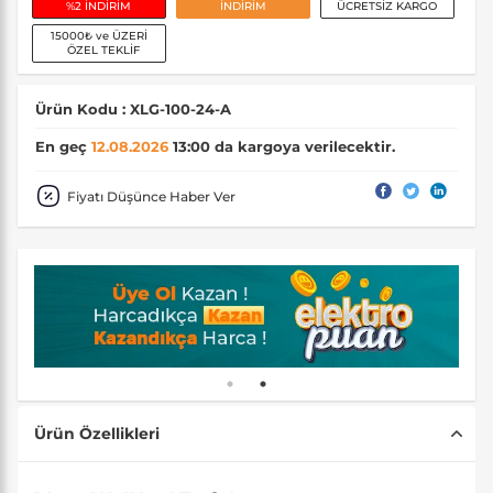
%2 İNDİRİM
İNDİRİM
ÜCRETSİZ KARGO
15000₺ ve ÜZERİ
ÖZEL TEKLİF
Ürün Kodu : XLG-100-24-A
En geç
12.08.2026
13:00 da kargoya verilecektir.
Fiyatı Düşünce Haber Ver
Ürün Özellikleri