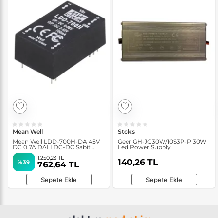
Mean Well
Stoks
Mean Well LDD-700H-DA 45V
Geer GH-JC30W/10S3P-P 30W
DC 0.7A DALI DC-DC Sabit
Led Power Supply
Akım Led Sürücü
1.250,23 TL
140,26 TL
%39
762,64 TL
Sepete Ekle
Sepete Ekle