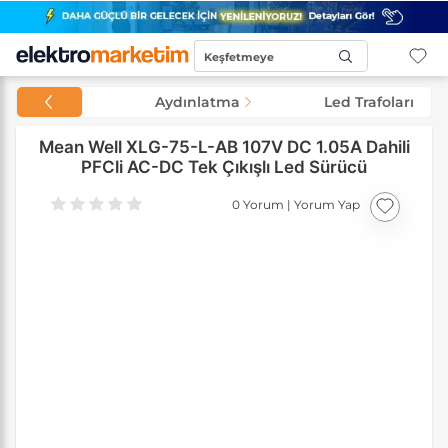
Keşfetmeye
Başla...
Aydınlatma
Led Trafoları
Mean Well XLG-75-L-AB 107V DC 1.05A Dahili
PFCli AC-DC Tek Çıkışlı Led Sürücü
0 Yorum
|
Yorum Yap