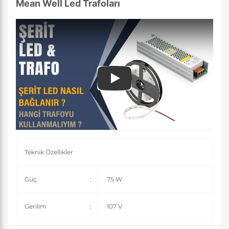
Mean Well Led Trafoları
Play
Teknik Özellikler
Güç
:
75 W
Gerilim
:
107 V