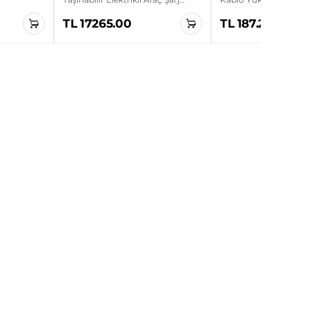
Cihazı
TL 17265.00
TL 187.20