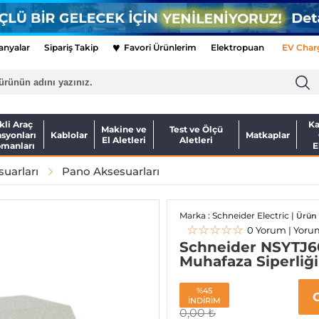
♥
nyalar
Sipariş Takip
Favori Ürünlerim
Elektropuan
EV Char
kli Araç
Ka
Makine ve
Test ve Ölçü
asyonları
Kablolar
Matkaplar
El Aletleri
Aletleri
pmanları
E
uarları
Pano Aksesuarları
Marka : Schneider Electric |
Ürün 
☆☆☆☆☆
0 Yorum | Yoru
Schneider NSYTJ
Muhafaza Siperliği
%45
İNDİRİM
0,00
₺