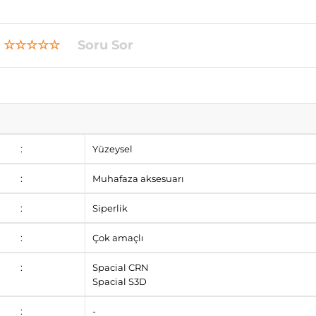
☆☆☆☆☆
Soru Sor
:
Yüzeysel
:
Muhafaza aksesuarı
:
Siperlik
:
Çok amaçlı
:
Spacial CRN
Spacial S3D
:
-