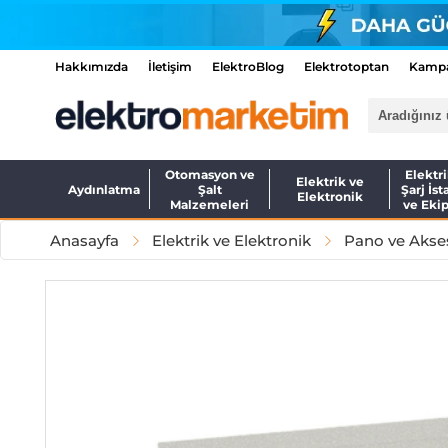
Hakkımızda
İletişim
ElektroBlog
Elektrotoptan
Kampa
Otomasyon ve
Elektri
Elektrik ve
Aydınlatma
Şalt
Şarj İst
Elektronik
Malzemeleri
ve Eki
Anasayfa
Elektrik ve Elektronik
Pano ve Akses