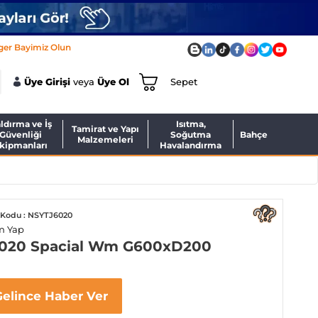
ger Bayimiz Olun
Üye Girişi
veya
Üye Ol
Sepet
ldırma ve İş
Isıtma,
Tamirat ve Yapı
Güvenliği
Soğutma
Bahçe
Malzemeleri
kipmanları
Havalandırma
Kodu : NSYTJ6020
m Yap
6020 Spacial Wm G600xD200
Gelince Haber Ver