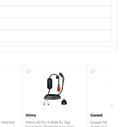
Hims
Gwest
Hidrolik
Hims HCTK-11 11kW Ev Tipi
Gwest IYF-2.5 500 Ade
Taşınabilir Elektrikli Araç Şarj
Kablo Yüksüğü