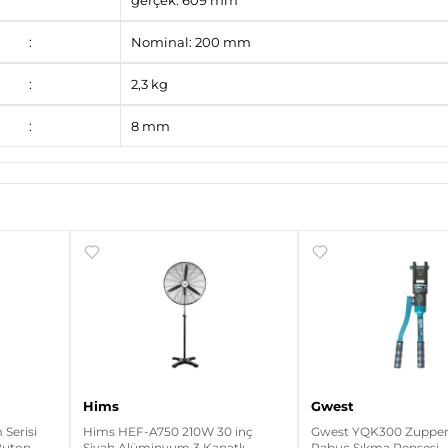
gerçek: 609 mm
:
Nominal: 200 mm
:
2,3 kg
:
8 mm
Hims
Gwest
Serisi
Hims HEF-A750 210W 30 inç
Gwest YQK300 Zupper 
 Buton
Siyah Alüminyum 3 Kanatlı
Pabuç Sıkma Pensesi