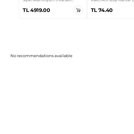
Sanayi Tipi Duvar Vantilatörü
TL 4919.00
TL 74.40
No recommendations available