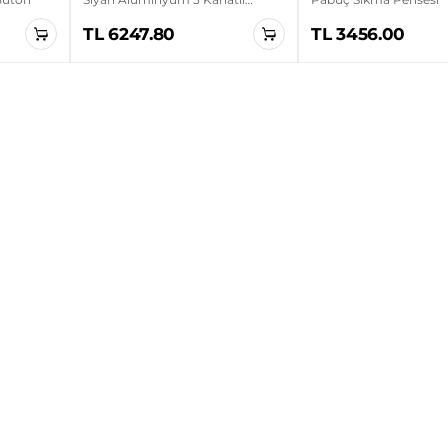
Sanayi Tipi Ayaklı Vantilatör
TL 6247.80
TL 3456.00