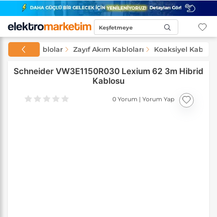
Keşfetmeye
Başla...
Kablolar
Zayıf Akım Kabloları
Koaksiyel Kablola
Schneider VW3E1150R030 Lexium 62 3m Hibrid
Kablosu
0 Yorum
|
Yorum Yap