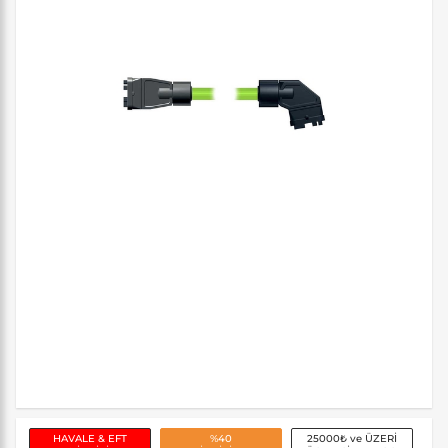
HAVALE & EFT
%40
25000₺ ve ÜZERİ