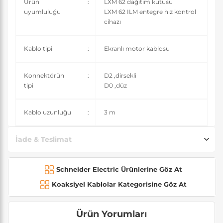
Ürün
:
LXM 62 dağıtım kutusu
uyumluluğu
LXM 62 ILM entegre hız kontrol
cihazı
Kablo tipi
:
Ekranlı motor kablosu
Konnektörün
:
D2 ,dirsekli
tipi
D0 ,düz
Kablo uzunluğu
:
3 m
İade & Teslimat
Schneider Electric Ürünlerine Göz At
Koaksiyel Kablolar Kategorisine Göz At
Ürün Yorumları