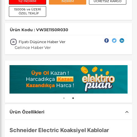
%2 İNDİRİM
İNDİRİM
ÜCRETSİZ KARGO
15000₺ ve ÜZERİ
ÖZEL TEKLİF
Ürün Kodu : VW3E1150R030
Fiyatı Düşünce Haber Ver
Gelince Haber Ver
Ürün Özellikleri
Schneider Electric Koaksiyel Kablolar