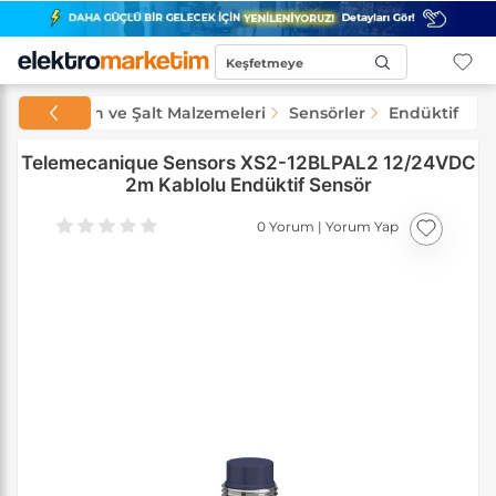
Keşfetmeye
Başla...
Otomasyon ve Şalt Malzemeleri
Sensörler
Endüktif Sen
Telemecanique Sensors XS2-12BLPAL2 12/24VDC
2m Kablolu Endüktif Sensör
0 Yorum
|
Yorum Yap