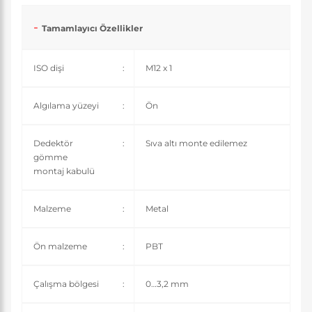
Tamamlayıcı Özellikler
ISO dişi
:
M12 x 1
Algılama yüzeyi
:
Ön
Dedektör
:
Sıva altı monte edilemez
gömme
montaj kabulü
Malzeme
:
Metal
Ön malzeme
:
PBT
Çalışma bölgesi
:
0…3,2 mm