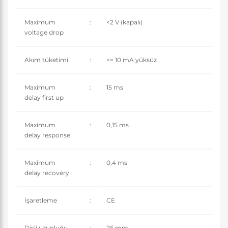
Maximum
:
<2 V (kapalı)
voltage drop
Akım tüketimi
:
<= 10 mA yüksüz
Maximum
:
15 ms
delay first up
Maximum
:
0,15 ms
delay response
Maximum
:
0,4 ms
delay recovery
İşaretleme
:
CE
Dişli uzunluğu
:
26 mm