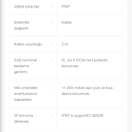
Dijital çıkış tipi
:
PNP
Elektrikli
:
Kablo
bağlantı
Kablo uzunluğu
:
2 m
[Us] nominal
:
12...24 V DCile ters polarite
besleme
koruması
gerilimi
MA cinsinden
:
<= 200 mAile aşırı yük ve kısa
anahtarlama
devre koruması
kapasitesi
IP koruma
:
IP67 'e uygunIEC 60529
derecesi