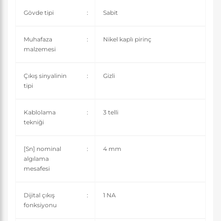
Gövde tipi
:
Sabit
Muhafaza
:
Nikel kaplı pirinç
malzemesi
Çıkış sinyalinin
:
Gizli
tipi
Kablolama
:
3 telli
tekniği
[Sn] nominal
:
4 mm
algılama
mesafesi
Dijital çıkış
:
1 NA
fonksiyonu