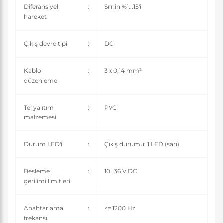
Diferansiyel
:
Sr'nin %1...15'i
hareket
Çıkış devre tipi
:
DC
Kablo
:
3 x 0,14 mm²
düzenleme
Tel yalıtım
:
PVC
malzemesi
Durum LED'i
:
Çıkış durumu: 1 LED (sarı)
Besleme
:
10…36 V DC
gerilimi limitleri
Anahtarlama
:
<= 1200 Hz
frekansı