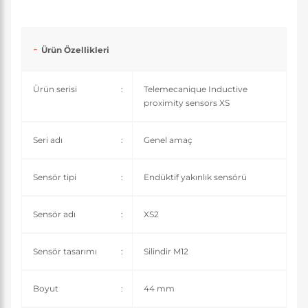
Ürün Özellikleri
Ürün serisi
:
Telemecanique Inductive
proximity sensors XS
Seri adı
:
Genel amaç
Sensör tipi
:
Endüktif yakınlık sensörü
Sensör adı
:
XS2
Sensör tasarımı
:
Silindir M12
Boyut
:
44 mm