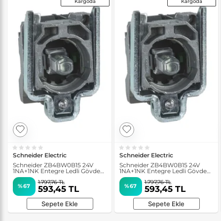
Kargoda
Kargoda
Schneider Electric
Schneider Electric
Schneider ZB4BW0B15 24V
Schneider ZB4BW0B15 24V
1NA+1NK Entegre Ledli Gövde
1NA+1NK Entegre Ledli Gövde
Sabitleme Bilezikli Beyaz Işık
Sabitleme Bilezikli Beyaz Işık
1.797,76 TL
1.797,76 TL
Bloğu
Bloğu
%67
%67
593,45 TL
593,45 TL
Sepete Ekle
Sepete Ekle