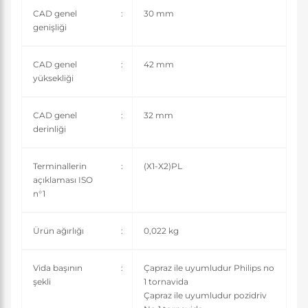
CAD genel
:
30 mm
genişliği
CAD genel
:
42 mm
yüksekliği
CAD genel
:
32 mm
derinliği
Terminallerin
:
(X1-X2)PL
açıklaması ISO
n°1
Ürün ağırlığı
:
0,022 kg
Vida başının
:
Çapraz ile uyumludur Philips no
şekli
1 tornavida
Çapraz ile uyumludur pozidriv