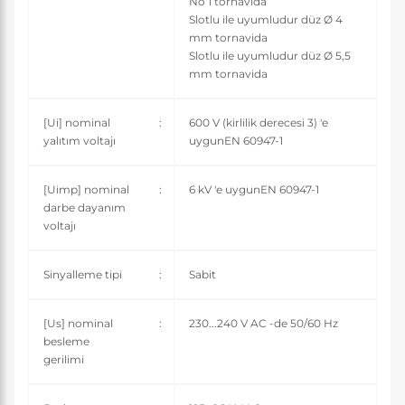
No 1 tornavida
Slotlu ile uyumludur düz Ø 4
mm tornavida
Slotlu ile uyumludur düz Ø 5,5
mm tornavida
[Ui] nominal
:
600 V (kirlilik derecesi 3) 'e
yalıtım voltajı
uygunEN 60947-1
[Uimp] nominal
:
6 kV 'e uygunEN 60947-1
darbe dayanım
voltajı
Sinyalleme tipi
:
Sabit
[Us] nominal
:
230...240 V AC -de 50/60 Hz
besleme
gerilimi