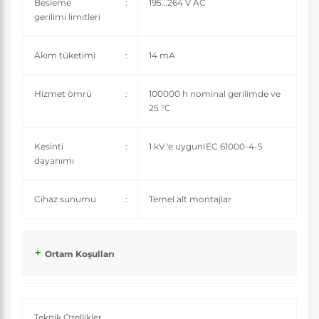
Besleme
:
195…264 V AC
gerilimi limitleri
Akım tüketimi
:
14 mA
Hizmet ömrü
:
100000 h nominal gerilimde ve
25 °C
Kesinti
:
1 kV 'e uygunIEC 61000-4-5
dayanımı
Cihaz sunumu
:
Temel alt montajlar
Ortam Koşulları
Teknik Özellikler