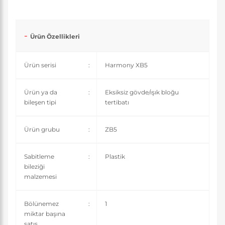
Ürün Özellikleri
Ürün serisi
:
Harmony XB5
Ürün ya da
:
Eksiksiz gövde/ışık bloğu
bileşen tipi
tertibatı
Ürün grubu
:
ZB5
Sabitleme
:
Plastik
bileziği
malzemesi
Bölünemez
:
1
miktar başına
satış