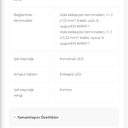
Bağlantılar -
:
Vida kelepçesi terminalleri, <= 2
terminaller
x 1,5 mm² Kablo uçlu 'e
uygunEN 60947-1
Vida kelepçesi terminalleri, >= 1
x 0,22 mm² kablo uçsuz 'e
uygunEN 60947-1
Işık kaynağı
:
Korumalı LED
Ampul tabanı
:
Entegre LED
Işık kaynağı
:
Kırmızı
rengi
Tamamlayıcı Özellikler