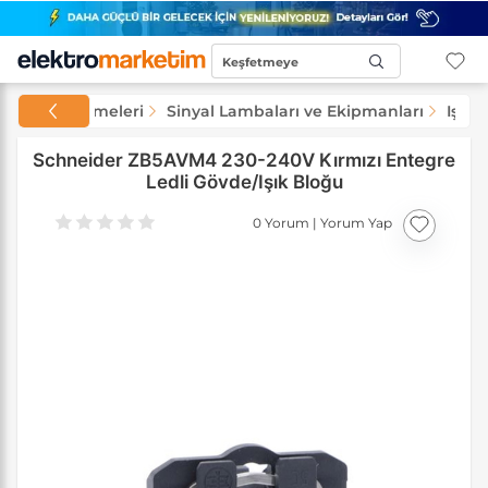
Keşfetmeye
Başla...
 Şalt Malzemeleri
Sinyal Lambaları ve Ekipmanları
Işık 
Schneider ZB5AVM4 230-240V Kırmızı Entegre
Ledli Gövde/Işık Bloğu
0 Yorum
|
Yorum Yap