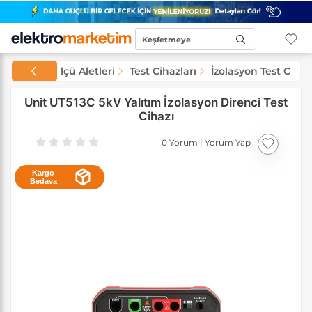
Keşfetmeye
Başla...
Test ve Ölçü Aletleri
Test Cihazları
İzolasyon Test Cihaz
Unit UT513C 5kV Yalıtım İzolasyon Direnci Test
Cihazı
0 Yorum
|
Yorum Yap
Kargo
Bedava