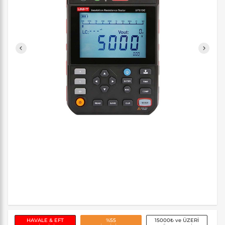
HAVALE & EFT
%55
15000₺ ve ÜZERİ