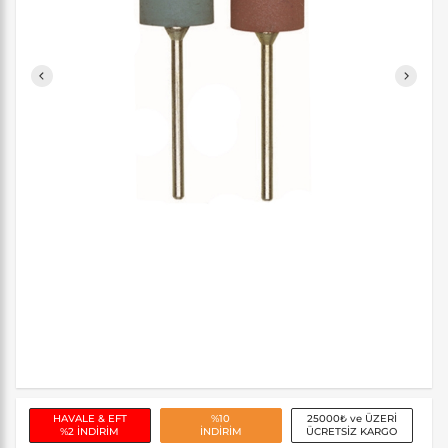
HAVALE & EFT
%10
25000₺ ve ÜZERİ
%2 İNDİRİM
İNDİRİM
ÜCRETSİZ KARGO