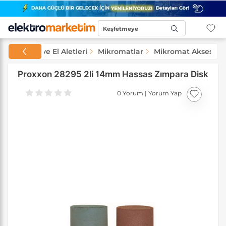
Keşfetmeye
Başla...
Makineler ve El Aletleri
Mikromatlar
Mikromat Aksesuarl
Proxxon 28295 2li 14mm Hassas Zımpara Disk
0 Yorum
|
Yorum Yap