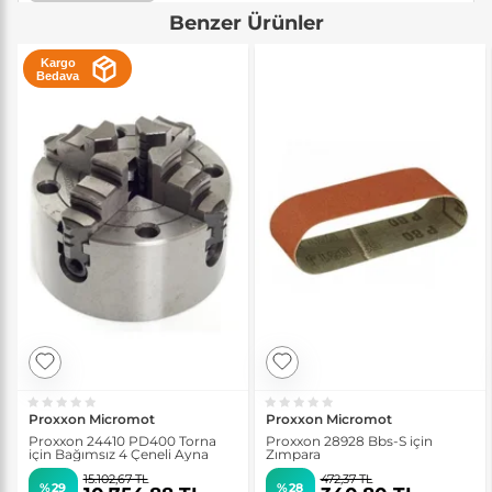
Benzer Ürünler
Kargo
Bedava
Proxxon Micromot
Proxxon Micromot
Proxxon 24410 PD400 Torna
Proxxon 28928 Bbs-S için
için Bağımsız 4 Çeneli Ayna
Zımpara
15.102,67 TL
472,37 TL
%29
%28