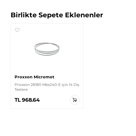
Birlikte Sepete Eklenenler
Proxxon Micromot
Proxxon 28180 Mbs240-E için 14 Diş
Testere
TL 968.64