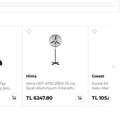
Hims
Gwest
Tipi
Hims HEF-A750 210W 30 inç
Gwest A5-10XD 1NO Le
aç Şarj
Siyah Alüminyum 3 Kanatlı
Kalıcı Mandal Buton
Sanayi Tipi Ayaklı Vantilatör
TL 6247.80
TL 105.60