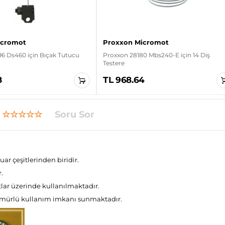
icromot
Proxxon Micromot
6 Ds460 için Bıçak Tutucu
Proxxon 28180 Mbs240-E için 14 Diş
Testere
8
TL 968.64
☆☆☆☆☆
Soru Sor
r çeşitlerinden biridir.
.
tlar üzerinde kullanılmaktadır.
n ömürlü kullanım imkanı sunmaktadır.