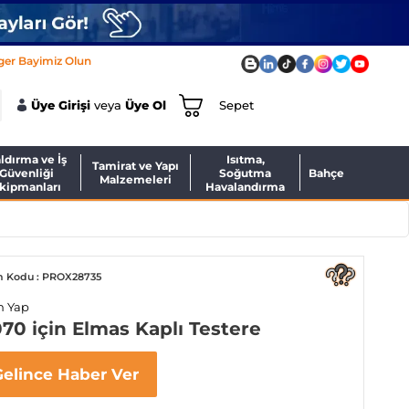
ger Bayimiz Olun
Üye Girişi
veya
Üye Ol
Sepet
ldırma ve İş
Isıtma,
Tamirat ve Yapı
Güvenliği
Soğutma
Bahçe
Malzemeleri
kipmanları
Havalandırma
n Kodu : PROX28735
m Yap
70 için Elmas Kaplı Testere
Gelince Haber Ver