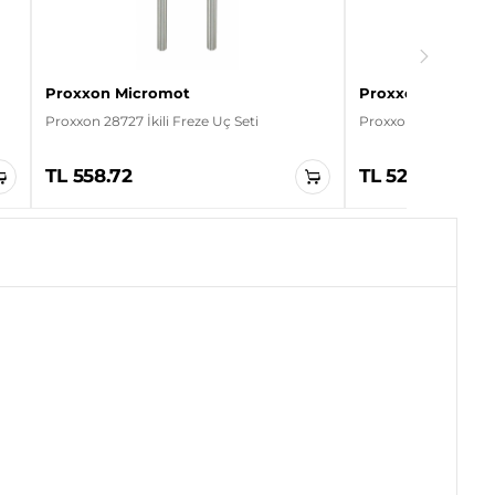
Proxxon Micromot
Proxxon Micromo
Proxxon 28727 İkili Freze Uç Seti
Proxxon 28956 Beşli Ç
TL 558.72
TL 525.12