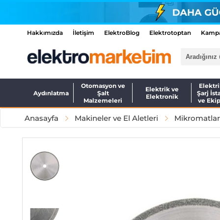
Hakkımızda
İletişim
ElektroBlog
Elektrotoptan
Kampa
Otomasyon ve
Elektri
Elektrik ve
Aydınlatma
Şalt
Şarj İst
Elektronik
Malzemeleri
ve Eki
Anasayfa
Makineler ve El Aletleri
Mikromatlar