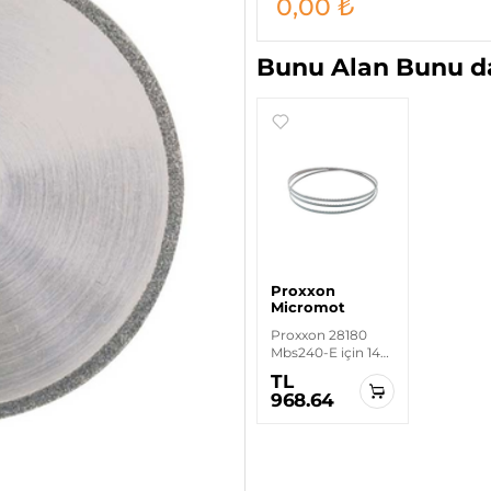
0,00
₺
Bunu Alan Bunu da
Proxxon
Micromot
Proxxon 28180
Mbs240-E için 14
Diş Testere
TL
968.64