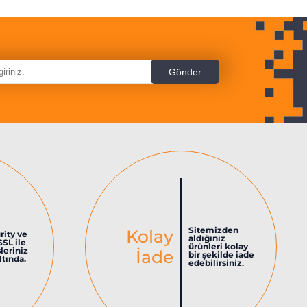
Sitemizden
Kolay
rity ve
aldığınız
SSL ile
ürünleri kolay
şleriniz
İade
bir şekilde iade
tında.
edebilirsiniz.