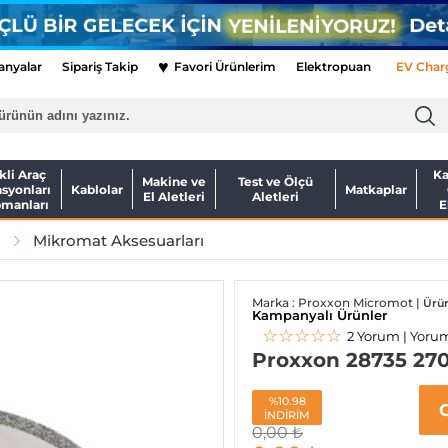
♥
nyalar
Sipariş Takip
Favori Ürünlerim
Elektropuan
EV Char
kli Araç
Ka
Makine ve
Test ve Ölçü
asyonları
Kablolar
Matkaplar
El Aletleri
Aletleri
pmanları
E
Mikromat Aksesuarları
Marka : Proxxon Micromot |
Ürü
Kampanyalı Ürünler
☆☆☆☆☆
2 Yorum | Yoru
Proxxon 28735 270
%10.98
İNDİRİM
0,00
₺