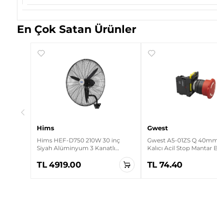
En Çok Satan Ürünler
ırmızı
Hims
Gwest
Hims HEF-D750 210W 30 inç
Gwest A5-01ZS Q 40mm 
Siyah Alüminyum 3 Kanatlı
Kalıcı Acil Stop Mantar
Sanayi Tipi Duvar Vantilatörü
TL 4919.00
TL 74.40