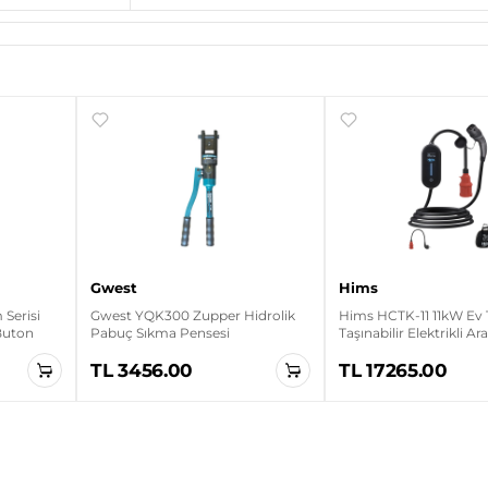
Gwest
Hims
Serisi
Gwest YQK300 Zupper Hidrolik
Hims HCTK-11 11kW Ev 
 Buton
Pabuç Sıkma Pensesi
Taşınabilir Elektrikli Ar
Cihazı
TL 3456.00
TL 17265.00