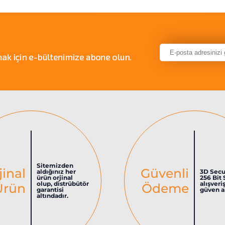
Sitemizden
jinal
Güvenli
aldığınız her
3D Secu
ürün orjinal
256 Bit 
olup, distrübütör
alışveri
Ürün
Ödeme
garantisi
güven al
altındadır.