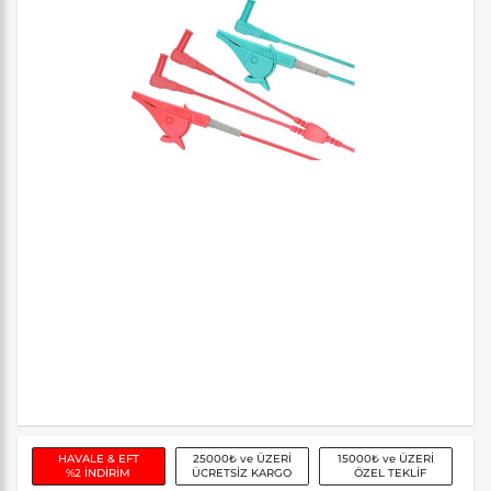
HAVALE & EFT
25000₺ ve ÜZERİ
15000₺ ve ÜZERİ
%2 İNDİRİM
ÜCRETSİZ KARGO
ÖZEL TEKLİF