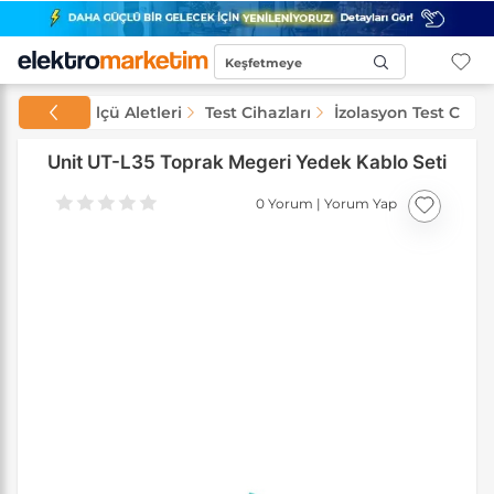
Keşfetmeye
Başla...
Test ve Ölçü Aletleri
Test Cihazları
İzolasyon Test Cihaz
Unit UT-L35 Toprak Megeri Yedek Kablo Seti
0 Yorum
|
Yorum Yap