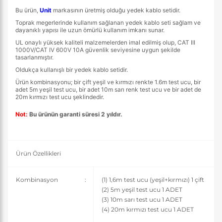
Bu ürün,
Unit
markasının üretmiş olduğu yedek kablo setidir.
Toprak megerlerinde kullanım sağlanan yedek kablo seti sağlam ve
dayanıklı yapısı ile uzun ömürlü kullanım imkanı sunar.
UL onaylı yüksek kaliteli malzemelerden imal edilmiş olup, CAT III
1000V/CAT IV 600V 10A güvenlik seviyesine uygun şekilde
tasarlanmıştır.
Oldukça kullanışlı bir yedek kablo setidir.
Ürün kombinasyonu; bir çift yeşil ve kırmızı renkte 1.6m test ucu, bir
adet 5m yeşil test ucu, bir adet 10m sarı renk test ucu ve bir adet de
20m kırmızı test ucu şeklindedir.
Not:
Bu ürünün garanti süresi 2 yıldır.
Ürün Özellikleri
Kombinasyon
:
(1) 1,6m test ucu (yeşil+kırmızı) 1 çift
(2) 5m yeşil test ucu 1 ADET
(3) 10m sarı test ucu 1 ADET
(4) 20m kırmızı test ucu 1 ADET