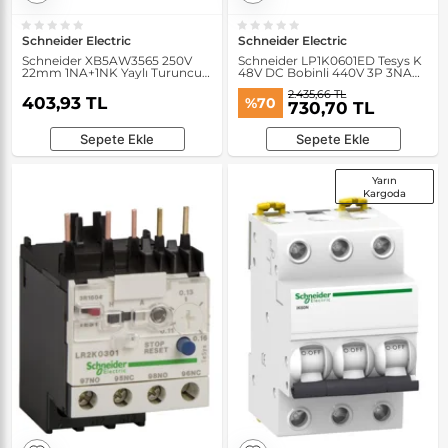
Schneider Electric
Schneider Electric
Schneider XB5AW3565 250V
Schneider LP1K0601ED Tesys K
22mm 1NA+1NK Yaylı Turuncu
48V DC Bobinli 440V 3P 3NA
Işıklı Buton
Ac3 6A Kontaktör
2.435,66 TL
403,93 TL
%70
730,70 TL
Sepete Ekle
Sepete Ekle
Yarın
Kargoda