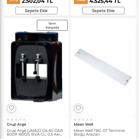
2.502,04 TL
4.525,44 TL
Sepete Ekle
Sepete Ekle
Yarın
Kargoda
Grup Arge
Mean Well
Grup Arge GA6522 GA.60 DAR
Mean Well TBC-07 Terminal
60DR 1600/5 15VA CL: 0,5 Akım
Bloğu Araçları
Trafosu