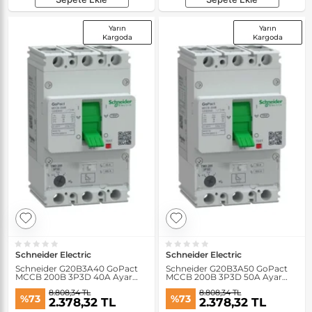
Yarın
Yarın
Kargoda
Kargoda
Schneider Electric
Schneider Electric
Schneider G20B3A40 GoPact
Schneider G20B3A50 GoPact
MCCB 200B 3P3D 40A Ayar
MCCB 200B 3P3D 50A Ayar
Sahalı Şalter
Sahalı Şalter
8.808,34 TL
8.808,34 TL
%73
%73
2.378,32 TL
2.378,32 TL