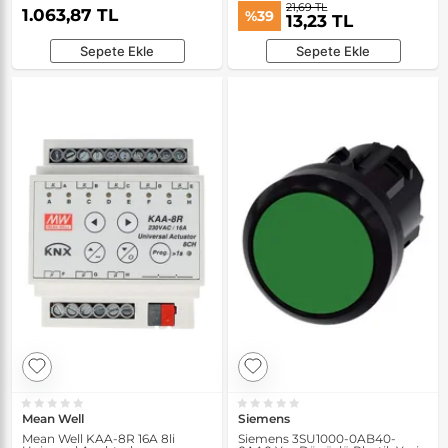
21,69 TL
1.063,87 TL
%39
13,23 TL
Sepete Ekle
Sepete Ekle
Mean Well
Siemens
Mean Well KAA-8R 16A 8li
Siemens 3SU1000-0AB40-