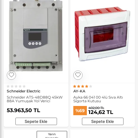
Schneider Electric
AY-KA
Schneider ATS-48D88Q 45kW
Ayka 66 041 00 4lü Sıva Altı
88A Yumuşak Yol Verici
Sigorta Kutusu
402,00 TL
53.963,50 TL
%69
124,62 TL
Sepete Ekle
Sepete Ekle
Yarın