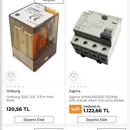
Kargoda
Onburg
Sigma
Onburg 12AC ER. 11 Pin Mini
Sigma SHM4063300 300MA
Röle
63A Kaçak Akım Koruma Rölesi
3.402,00 TL
120,56 TL
%67
1.122,66 TL
Sepete Ekle
Sepete Ekle