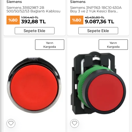
Siemens
Siemens
Siemens 3RB2987-2B
Siemens 3NP1163-1BC10 630A
S00/S0/S2/S3 Bağlantı Kablosu
Boy 3 ve 2 Yük Kesici Bara
Bağlantısı
1.964,40 TL
45.436,80 TL
%80
%80
392,88 TL
9.087,36 TL
Sepete Ekle
Sepete Ekle
Yarın
Yarın
Kargoda
Kargoda