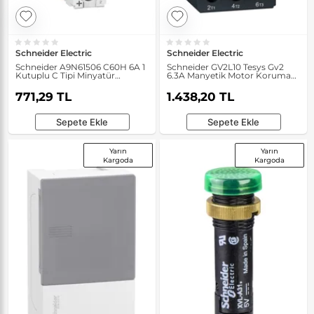
Schneider Electric
Schneider Electric
Schneider A9N61506 C60H 6A 1
Schneider GV2L10 Tesys Gv2
Kutuplu C Tipi Minyatür
6.3A Manyetik Motor Koruma
Otomatik Sigorta
Devre Kesici
771,29 TL
1.438,20 TL
Sepete Ekle
Sepete Ekle
Yarın
Yarın
Kargoda
Kargoda