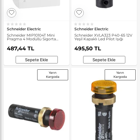
Schneider Electric
Schneider Electric
Schneider MIP10104T Mini
Schneider XVLA323 P40-65 12V
Pragma 4 Modüllü Sigorta
Yeşil Kapaklı Led Pilot Işığı
Kutusu için Sıva Üstü Dumanlı
Koruma Kapağı
487,44 TL
495,50 TL
Sepete Ekle
Sepete Ekle
Yarın
Yarın
Kargoda
Kargoda