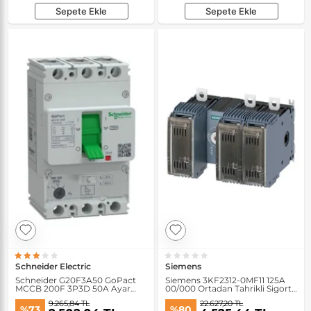
Sepete Ekle
Sepete Ekle
Schneider Electric
Siemens
Schneider G20F3A50 GoPact
Siemens 3KF2312-0MF11 125A
MCCB 200F 3P3D 50A Ayar
00/000 Ortadan Tahrikli Sigorta
Sahalı Şalter
Yük Kesici
9.265,84 TL
22.627,20 TL
%73
%80