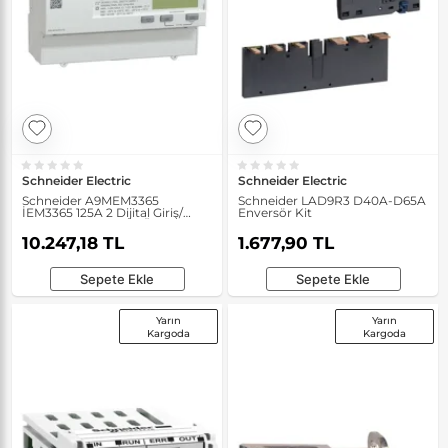
Schneider Electric
Schneider Electric
Schneider A9MEM3365
Schneider LAD9R3 D40A-D65A
İEM3365 125A 2 Dijital Giriş/
Enversör Kit
Çıkışlı Bacnet Enerji Ölçer
10.247,18 TL
1.677,90 TL
Sepete Ekle
Sepete Ekle
Yarın
Yarın
Kargoda
Kargoda