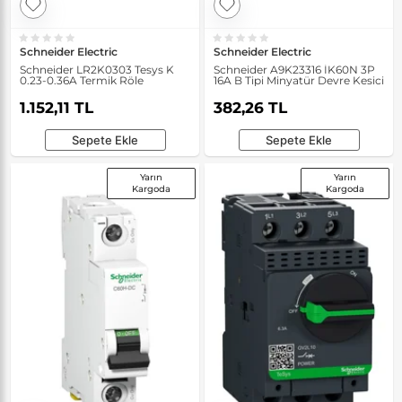
Schneider Electric
Schneider Electric
Schneider LR2K0303 Tesys K
Schneider A9K23316 İK60N 3P
0.23-0.36A Termik Röle
16A B Tipi Minyatür Devre Kesici
1.152,11 TL
382,26 TL
Sepete Ekle
Sepete Ekle
Yarın
Yarın
Kargoda
Kargoda