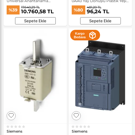
Universal Anahtarlama
0AA0 Yay Dönüşlü Plastik Yeşil
Aktüatörü
Buton Kafası
17.640,29 TL
481,20 TL
%39
%80
10.760,58 TL
96,24 TL
Sepete Ekle
Sepete Ekle
Kargo
Bedava
Siemens
Siemens