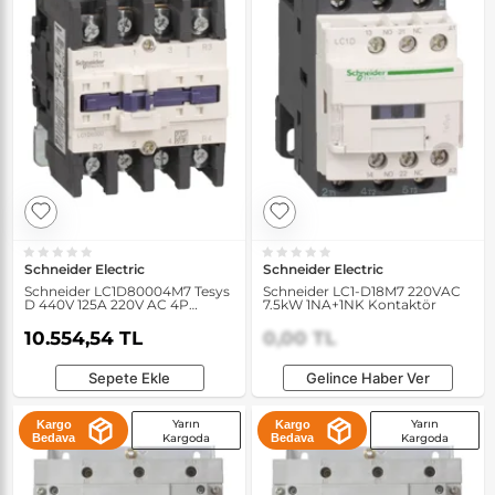
Schneider Electric
Schneider Electric
Schneider LC1D80004M7 Tesys
Schneider LC1-D18M7 220VAC
D 440V 125A 220V AC 4P
7.5kW 1NA+1NK Kontaktör
Kontaktör
10.554,54 TL
0,00 TL
Sepete Ekle
Gelince Haber Ver
Yarın
Yarın
Kargo
Kargo
Bedava
Kargoda
Bedava
Kargoda