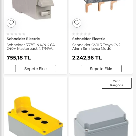
Schneider Electric
Schneider Electric
Schneider 33751 NA/NK 6A
Schneider GV1L3 Tesys Gv2
240V Masterpact NT/NW
Akım Sınırlayıcı Modül
Yardımcı Kontak
755,18 TL
2.242,36 TL
Sepete Ekle
Sepete Ekle
Yarın
Kargoda