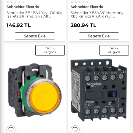
Schneider Electric
Schneider Electric
Schneider ZB4BA4 Yaylı Dönüş
Schneider XB5AA41 Harmony
İşaretsiz Kırmızı Sıva Altı
Xb5 Kırmızı Plastik Yaylı
Basmalı Düğme Başlığı
Dönüşlü Basmalı Buton
146,92 TL
280,94 TL
Sepete Ekle
Sepete Ekle
Yarın
Yarın
Kargoda
Kargoda