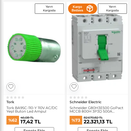
Yarın
Yarın
Kargo
Kargoda
Bedava
Kargoda
Tork
Schneider Electric
Tork BA9SC-110-Y 110V AC/DC
Schneider G80H3E500 GoPact
Yeşil Buton Led Ampul
MCCB 800H 3P3D 500A
Elektronik Açma Üniteli Şalter
46,08 TL
82.670,82 TL
%62
%73
17,42 TL
22.321,13 TL
Sepete Ekle
Sepete Ekle