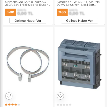
Siemens 3NE1227-0 690V AC
Siemens 3RW5536-6HA14 171A
250A Boy 1 Hızlı Sıgorta Busonu
90kW Sirius Yeni Nesil Soft
Starter
0,00 TL
0,00 TL
%80
%80
0,00 TL
0,00 TL
Gelince Haber Ver
Gelince Haber Ver