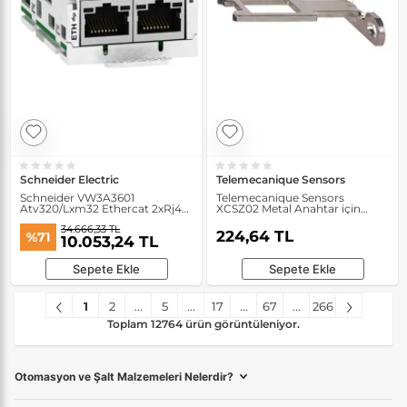
Schneider Electric
Telemecanique Sensors
Schneider VW3A3601
Telemecanique Sensors
Atv320/Lxm32 Ethercat 2xRj45
XCSZ02 Metal Anahtar için
Haberleşme Modülü
Geniş Alanlı Aktüatör
34.666,33 TL
224,64 TL
%71
10.053,24 TL
Sepete Ekle
Sepete Ekle
1
2
...
5
...
17
...
67
...
266
Toplam 12764 ürün görüntüleniyor.
Otomasyon ve Şalt Malzemeleri Nelerdir?