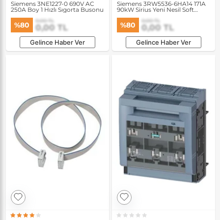
Siemens 3NE1227-0 690V AC
Siemens 3RW5536-6HA14 171A
250A Boy 1 Hızlı Sıgorta Busonu
90kW Sirius Yeni Nesil Soft
Starter
0,00 TL
0,00 TL
%80
%80
0,00 TL
0,00 TL
Gelince Haber Ver
Gelince Haber Ver