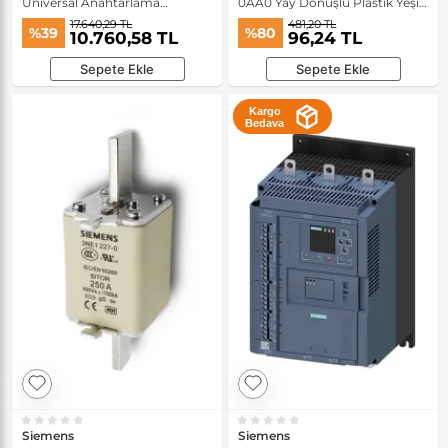
Universal Anahtarlama
0AA0 Yay Dönüşlü Plastik Yeşil
Aktüatörü
Buton Kafası
17.640,29 TL
481,20 TL
%39
%80
10.760,58 TL
96,24 TL
Sepete Ekle
Sepete Ekle
Kargo
Bedava
Siemens
Siemens