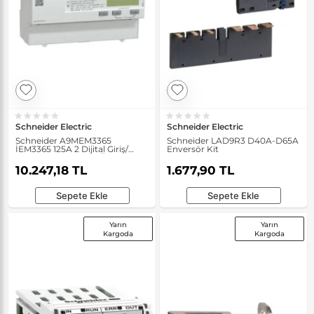
Schneider Electric
Schneider Electric
Schneider A9MEM3365
Schneider LAD9R3 D40A-D65A
İEM3365 125A 2 Dijital Giriş/
Enversör Kit
Çıkışlı Bacnet Enerji Ölçer
10.247,18 TL
1.677,90 TL
Sepete Ekle
Sepete Ekle
Yarın
Yarın
Kargoda
Kargoda