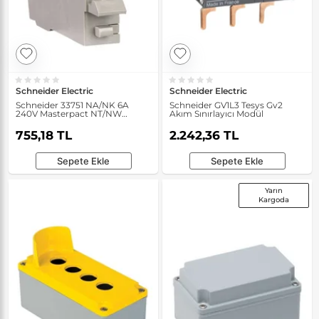
Schneider Electric
Schneider Electric
Schneider 33751 NA/NK 6A
Schneider GV1L3 Tesys Gv2
240V Masterpact NT/NW
Akım Sınırlayıcı Modül
Yardımcı Kontak
755,18 TL
2.242,36 TL
Sepete Ekle
Sepete Ekle
Yarın
Kargoda