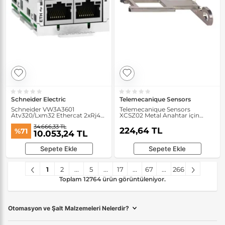
Schneider Electric
Telemecanique Sensors
Schneider VW3A3601
Telemecanique Sensors
Atv320/Lxm32 Ethercat 2xRj45
XCSZ02 Metal Anahtar için
Haberleşme Modülü
Geniş Alanlı Aktüatör
34.666,33 TL
224,64 TL
%71
10.053,24 TL
Sepete Ekle
Sepete Ekle
1
2
...
5
...
17
...
67
...
266
Toplam 12764 ürün görüntüleniyor.
Otomasyon ve Şalt Malzemeleri Nelerdir?