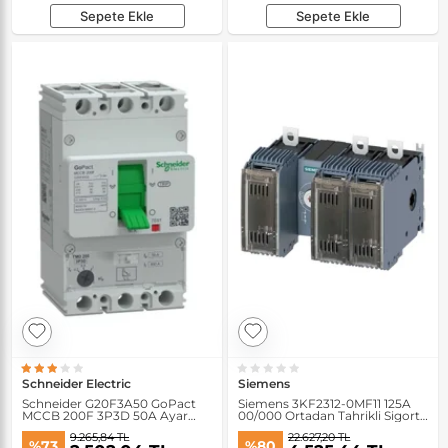
Sepete Ekle
Sepete Ekle
Schneider Electric
Siemens
Schneider G20F3A50 GoPact
Siemens 3KF2312-0MF11 125A
MCCB 200F 3P3D 50A Ayar
00/000 Ortadan Tahrikli Sigorta
Sahalı Şalter
Yük Kesici
9.265,84 TL
22.627,20 TL
%73
%80