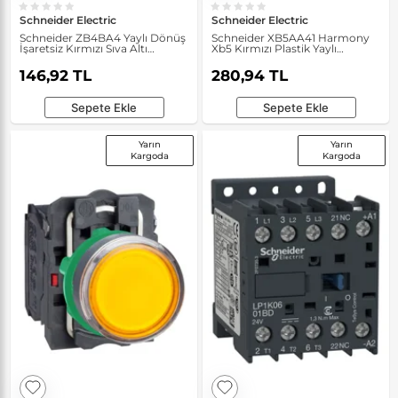
Schneider Electric
Schneider Electric
Schneider ZB4BA4 Yaylı Dönüş
Schneider XB5AA41 Harmony
İşaretsiz Kırmızı Sıva Altı
Xb5 Kırmızı Plastik Yaylı
Basmalı Düğme Başlığı
Dönüşlü Basmalı Buton
146,92 TL
280,94 TL
Sepete Ekle
Sepete Ekle
Yarın
Yarın
Kargoda
Kargoda