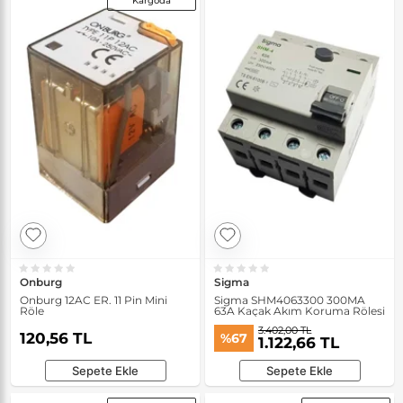
Kargoda
Onburg
Sigma
Onburg 12AC ER. 11 Pin Mini
Sigma SHM4063300 300MA
Röle
63A Kaçak Akım Koruma Rölesi
3.402,00 TL
120,56 TL
%67
1.122,66 TL
Sepete Ekle
Sepete Ekle