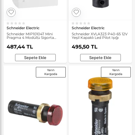
Schneider Electric
Schneider Electric
Schneider MIP10104T Mini
Schneider XVLA323 P40-65 12V
Pragma 4 Modüllü Sigorta
Yeşil Kapaklı Led Pilot Işığı
Kutusu için Sıva Üstü Dumanlı
Koruma Kapağı
487,44 TL
495,50 TL
Sepete Ekle
Sepete Ekle
Yarın
Yarın
Kargoda
Kargoda