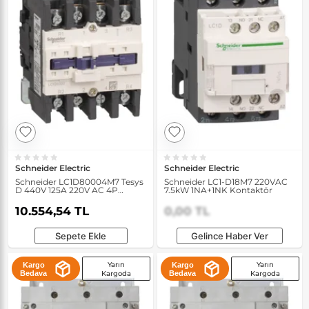
Schneider Electric
Schneider Electric
Schneider LC1D80004M7 Tesys
Schneider LC1-D18M7 220VAC
D 440V 125A 220V AC 4P
7.5kW 1NA+1NK Kontaktör
Kontaktör
10.554,54 TL
0,00 TL
Sepete Ekle
Gelince Haber Ver
Yarın
Yarın
Kargo
Kargo
Bedava
Kargoda
Bedava
Kargoda