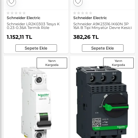
Schneider Electric
Schneider Electric
Schneider LR2K0303 Tesys K
Schneider A9K23316 İK60N 3P
0.23-0.36A Termik Röle
16A B Tipi Minyatür Devre Kesici
1.152,11 TL
382,26 TL
Sepete Ekle
Sepete Ekle
Yarın
Yarın
Kargoda
Kargoda