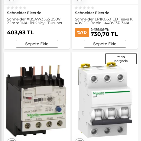
Schneider Electric
Schneider Electric
Schneider XB5AW3565 250V
Schneider LP1K0601ED Tesys K
22mm 1NA+1NK Yaylı Turuncu
48V DC Bobinli 440V 3P 3NA
Işıklı Buton
Ac3 6A Kontaktör
2.435,66 TL
403,93 TL
%70
730,70 TL
Sepete Ekle
Sepete Ekle
Yarın
Kargoda