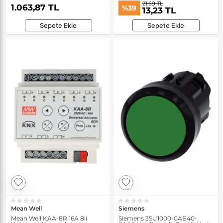
21,69 TL
1.063,87 TL
%39
13,23 TL
Sepete Ekle
Sepete Ekle
Mean Well
Siemens
Mean Well KAA-8R 16A 8li
Siemens 3SU1000-0AB40-