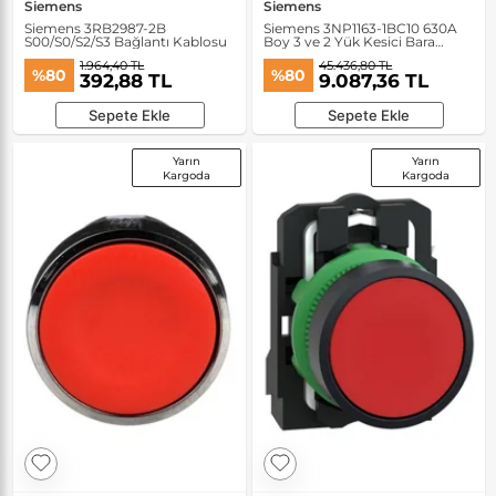
Siemens
Siemens
Siemens 3RB2987-2B
Siemens 3NP1163-1BC10 630A
S00/S0/S2/S3 Bağlantı Kablosu
Boy 3 ve 2 Yük Kesici Bara
Bağlantısı
1.964,40 TL
45.436,80 TL
%80
%80
392,88 TL
9.087,36 TL
Sepete Ekle
Sepete Ekle
Yarın
Yarın
Kargoda
Kargoda