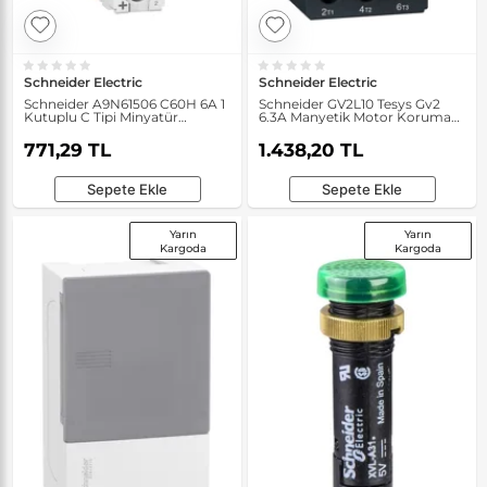
Schneider Electric
Schneider Electric
Schneider A9N61506 C60H 6A 1
Schneider GV2L10 Tesys Gv2
Kutuplu C Tipi Minyatür
6.3A Manyetik Motor Koruma
Otomatik Sigorta
Devre Kesici
771,29 TL
1.438,20 TL
Sepete Ekle
Sepete Ekle
Yarın
Yarın
Kargoda
Kargoda