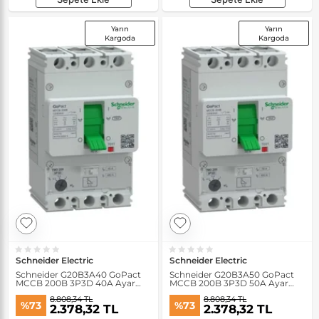
Yarın
Yarın
Kargoda
Kargoda
Schneider Electric
Schneider Electric
Schneider G20B3A40 GoPact
Schneider G20B3A50 GoPact
MCCB 200B 3P3D 40A Ayar
MCCB 200B 3P3D 50A Ayar
Sahalı Şalter
Sahalı Şalter
8.808,34 TL
8.808,34 TL
%73
%73
2.378,32 TL
2.378,32 TL