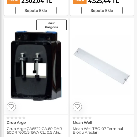
2.502,04 TL
4.525,44 TL
Sepete Ekle
Sepete Ekle
Yarın
Kargoda
Grup Arge
Mean Well
Grup Arge GA6522 GA.60 DAR
Mean Well TBC-07 Terminal
60DR 1600/5 15VA CL: 0,5 Akım
Bloğu Araçları
Trafosu