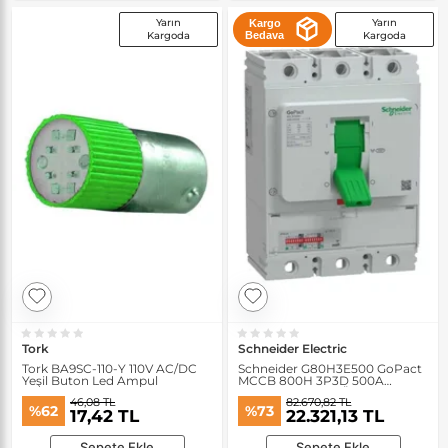
Yarın
Yarın
Kargo
Kargoda
Bedava
Kargoda
Tork
Schneider Electric
Tork BA9SC-110-Y 110V AC/DC
Schneider G80H3E500 GoPact
Yeşil Buton Led Ampul
MCCB 800H 3P3D 500A
Elektronik Açma Üniteli Şalter
46,08 TL
82.670,82 TL
%62
%73
17,42 TL
22.321,13 TL
Sepete Ekle
Sepete Ekle