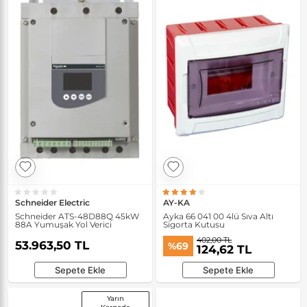
Schneider Electric
AY-KA
Schneider ATS-48D88Q 45kW
Ayka 66 041 00 4lü Sıva Altı
88A Yumuşak Yol Verici
Sigorta Kutusu
402,00 TL
53.963,50 TL
%69
124,62 TL
Sepete Ekle
Sepete Ekle
Yarın